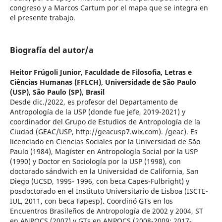
congreso y a Marcos Cartum por el mapa que se integra en
el presente trabajo.
Biografía del autor/a
Heitor Frúgoli Junior,
Faculdade de Filosofia, Letras e
Ciências Humanas (FFLCH), Universidade de São Paulo
(USP), São Paulo (SP), Brasil
Desde dic./2022, es profesor del Departamento de
Antropología de la USP (donde fue jefe, 2019-2021) y
coordinador del Grupo de Estudios de Antropología de la
Ciudad (GEAC/USP, http://geacusp7.wix.com). /geac). Es
licenciado en Ciencias Sociales por la Universidad de São
Paulo (1984), Magíster en Antropología Social por la USP
(1990) y Doctor en Sociología por la USP (1998), con
doctorado sándwich en la Universidad de California, San
Diego (UCSD, 1995- 1996, con beca Capes-Fulbright) y
posdoctorado en el Instituto Universitario de Lisboa (ISCTE-
IUL, 2011, con beca Fapesp). Coordinó GTs en los
Encuentros Brasileños de Antropología de 2002 y 2004, ST
en ANPOCS (2007) y GTs en ANPOCS (2008-2009; 2017-