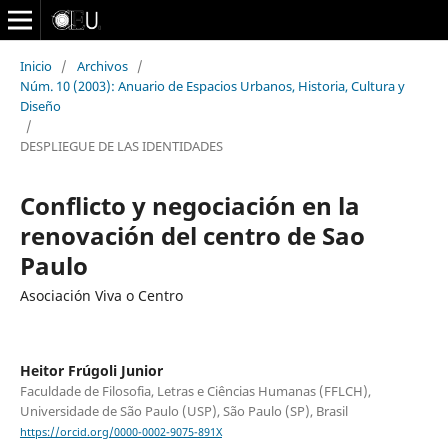
Inicio
/
Archivos
/
Núm. 10 (2003): Anuario de Espacios Urbanos, Historia, Cultura y
Diseño
/
DESPLIEGUE DE LAS IDENTIDADES
Conflicto y negociación en la
renovación del centro de Sao
Paulo
Asociación Viva o Centro
Heitor Frúgoli Junior
Faculdade de Filosofia, Letras e Ciências Humanas (FFLCH),
Universidade de São Paulo (USP), São Paulo (SP), Brasil
https://orcid.org/0000-0002-9075-891X