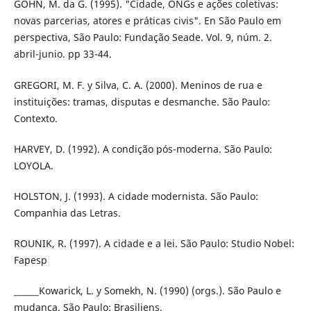
GOHN, M. da G. (1995). "Cidade, ONGs e ações coletivas:
novas parcerias, atores e práticas civis". En São Paulo em
perspecti­va, São Paulo: Fundação Seade. Vol. 9, núm. 2.
abril-junio. pp 33-44.
GREGORI, M. F. y Silva, C. A. (2000). Meninos de rua e
instituições: tramas, disputas e desmanche. São Paulo:
Contexto.
HARVEY, D. (1992). A condição pós-moderna. São Paulo:
LOYOLA.
HOLSTON, J. (1993). A cidade modernista. São Paulo:
Companhia das Letras.
ROUNIK, R. (1997). A cidade e a lei. São Paulo: Studio Nobel:
Fapesp
______Kowarick, L. y Somekh, N. (1990) (orgs.). São Paulo e
mudanca. São Paulo: Brasiliens.