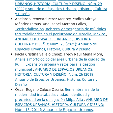
URBANOS, HISTORIA, CULTURA Y DISEÑO: Núm. 29
(2022): Anuario de Espacios Urbanos, Historia, Cultura
y Diseño
Abelardo Renward Pérez Monroy, Yadira Mireya
Méndez Lemus, Ana Isabel Moreno Calles,
Territorialización, pobreza y emergencia de múltiples
territorialidades en el periurbano de Morelia, México
,
ANUARIO DE ESPACIOS URBANOS, HISTORIA,
CULTURA Y DISEÑO: Núm. 28 (2021): Anuario de
Espacios Urbanos, Historia, Cultura y Diseño
Paola Cristina Vallejo Choez, Fredy Raúl Mena Mora,
Análisis morfológico del área urbana de la ciudad de
Pujilí. Expansión urbana y retos para la gestión
municipal
,
ANUARIO DE ESPACIOS URBANOS,
HISTORIA, CULTURA Y DISEÑO: Núm. 26 (2019):
Anuario de Espacios Urbanos, Historia, Cultura y
Diseño
Óscar Rogelio Caloca Osorio,
Remembranza de la
modernidad inacabada: ciudad, identidad y
precariedad en la delegación Milpa Alta
,
ANUARIO DE
ESPACIOS URBANOS, HISTORIA, CULTURA Y DISEÑO:
Núm. 18 (2011): Anuario de Espacios Urbanos,