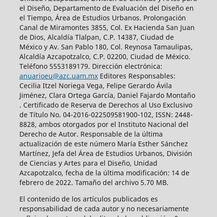
el Diseño, Departamento de Evaluación del Diseño en
el Tiempo, Área de Estudios Urbanos. Prolongación
Canal de Miramontes 3855, Col. Ex Hacienda San Juan
de Dios, Alcaldía Tlalpan, C.P. 14387, Ciudad de
México y Av. San Pablo 180, Col. Reynosa Tamaulipas,
Alcaldía Azcapotzalco, C.P. 02200, Ciudad de México.
Teléfono 5553189179. Dirección electrónica:
anuarioeu@azc.uam.mx
Editores Responsables:
Cecilia Itzel Noriega Vega, Felipe Gerardo Ávila
Jiménez, Clara Ortega García, Daniel Fajardo Montaño
. Certificado de Reserva de Derechos al Uso Exclusivo
de Título No. 04-2016-022509581900-102, ISSN: 2448-
8828, ambos otorgados por el Instituto Nacional del
Derecho de Autor. Responsable de la última
actualización de este número María Esther Sánchez
Martínez, Jefa del Área de Estudios Urbanos, División
de Ciencias y Artes para el Diseño, Unidad
Azcapotzalco, fecha de la última modificación: 14 de
febrero de 2022. Tamaño del archivo 5.70 MB.
El contenido de los artículos publicados es
responsabilidad de cada autor y no necesariamente