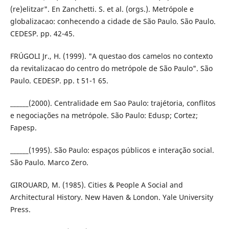
(re)elitzar". En Zanchetti. S. et al. (orgs.). Metrópole e
globalizacao: conhecendo a cidade de São Paulo. São Paulo.
CEDESP. pp. 42-45.
FRÚGOLI Jr., H. (1999). "A questao dos camelos no contexto
da revitalizacao do centro do metrópole de São Paulo". São
Paulo. CEDESP. pp. t 51-1 65.
______(2000). Centralidade em Sao Paulo: trajétoria, conflitos
e negociações na metrópole. São Paulo: Edusp; Cortez;
Fapesp.
______(1995). São Paulo: espaços públicos e interação social.
São Paulo. Marco Zero.
GIROUARD, M. (1985). Cities & People A Social and
Architectural History. New Haven & London. Yale University
Press.