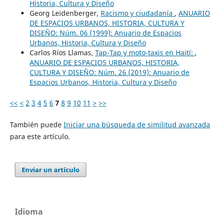
Historia, Cultura y Diseño
Georg Leidenberger,
Racismo y ciudadanía
,
ANUARIO
DE ESPACIOS URBANOS, HISTORIA, CULTURA Y
DISEÑO: Núm. 06 (1999): Anuario de Espacios
Urbanos, Historia, Cultura y Diseño
Carlos Ríos Llamas,
Tap-Tap y moto-taxis en Haití:
,
ANUARIO DE ESPACIOS URBANOS, HISTORIA,
CULTURA Y DISEÑO: Núm. 26 (2019): Anuario de
Espacios Urbanos, Historia, Cultura y Diseño
<<
<
2
3
4
5
6
7
8
9
10
11
>
>>
También puede
Iniciar una búsqueda de similitud avanzada
para este artículo.
Enviar un artículo
Idioma