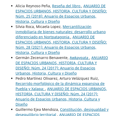
Alicia Reynoso Peña,
Reseña del libro
,
ANUARIO DE
ESPACIOS URBANOS, HISTORIA, CULTURA Y DISEÑO:
Núm. 25 (2018): Anuario de Espacios Urbanos,
Historia, Cultura y Diseño
Silvia Roca, Micaela Lopez,
Mercantilización
inmobiliaria de bienes naturales: desarrollo urbano
diferenciado en Nortpatagonia
,
ANUARIO DE
ESPACIOS URBANOS, HISTORIA, CULTURA Y DISEÑO:
Núm. 28 (2021): Anuario de Espacios Urbanos,
Historia, Cultura y Diseño
Germán Zecenarro Benavente,
Awkaypata
,
ANUARIO
DE ESPACIOS URBANOS, HISTORIA, CULTURA Y
DISEÑO: Núm. 24 (2017): Anuario de Espacios
Urbanos, Historia, Cultura y Diseño
Pedro Martínez Olivarez, Arturo Velázquez Ruiz,
Recorrido morfológico de la dinámica expansiva de
Puebla y Xalapa:
,
ANUARIO DE ESPACIOS URBANOS,
HISTORIA, CULTURA Y DISEÑO: Núm. 24 (2017):
Anuario de Espacios Urbanos, Historia, Cultura y
Diseño
Guillermo Ejea Mendoza,
Constitución, desigualdad y
desequilibrio territorial
,
ANUARIO DE ESPACIOS