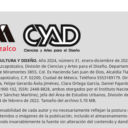
CULTURA Y DISEÑO.
Año 2024, número 31, enero-diciembre de 2024
capotzalco, División de Ciencias y Artes para el Diseño, Departam
 Miramontes 3855, Col. Ex Hacienda San Juan de Dios, Alcaldía Tla
capotzalco, C.P. 02200, Ciudad de México. Teléfono 5553189179. Dir
a, Felipe Gerardo Ávila Jiménez, Clara Ortega García, Daniel Fajar
1900-102, ISSN: 2448-8828, ambos otorgados por el Instituto Nacio
r Sánchez Martínez, Jefa del Área de Estudios Urbanos, División de
14 de febrero de 2022. Tamaño del archivo 5.70 MB.
onsabilidad de cada autor y no necesariamente reflejan la postura d
ntenidos o imágenes de la publicación, incluido el almacenamiento 
ndo invariablemente la fuente sin alteración del contenido y dand