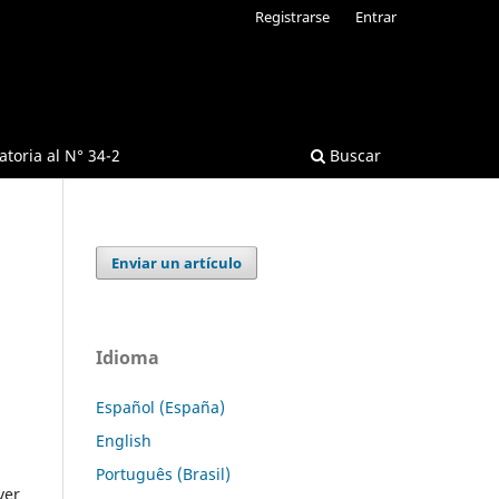
Registrarse
Entrar
toria al N° 34-2
Buscar
Enviar un artículo
Idioma
Español (España)
English
Português (Brasil)
ver