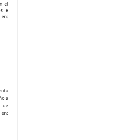
n el
es e
 en:
ento
ño a
n de
 en: