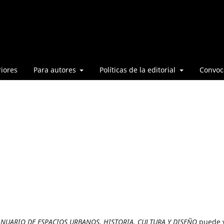
iores
Para autores
Políticas de la editorial
Convoca
ANUARIO DE ESPACIOS URBANOS, HISTORIA, CULTURA Y DISEÑO
puede 