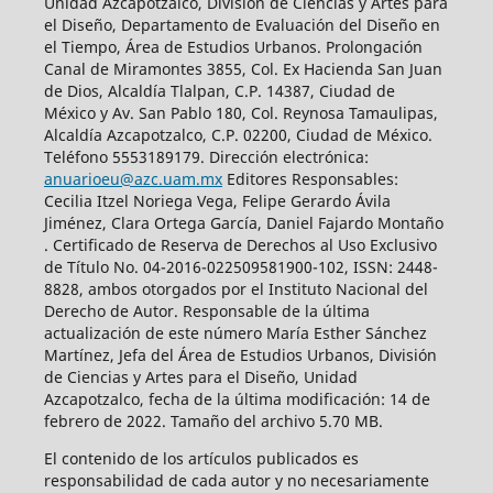
Unidad Azcapotzalco, División de Ciencias y Artes para
el Diseño, Departamento de Evaluación del Diseño en
el Tiempo, Área de Estudios Urbanos. Prolongación
Canal de Miramontes 3855, Col. Ex Hacienda San Juan
de Dios, Alcaldía Tlalpan, C.P. 14387, Ciudad de
México y Av. San Pablo 180, Col. Reynosa Tamaulipas,
Alcaldía Azcapotzalco, C.P. 02200, Ciudad de México.
Teléfono 5553189179. Dirección electrónica:
anuarioeu@azc.uam.mx
Editores Responsables:
Cecilia Itzel Noriega Vega, Felipe Gerardo Ávila
Jiménez, Clara Ortega García, Daniel Fajardo Montaño
. Certificado de Reserva de Derechos al Uso Exclusivo
de Título No. 04-2016-022509581900-102, ISSN: 2448-
8828, ambos otorgados por el Instituto Nacional del
Derecho de Autor. Responsable de la última
actualización de este número María Esther Sánchez
Martínez, Jefa del Área de Estudios Urbanos, División
de Ciencias y Artes para el Diseño, Unidad
Azcapotzalco, fecha de la última modificación: 14 de
febrero de 2022. Tamaño del archivo 5.70 MB.
El contenido de los artículos publicados es
responsabilidad de cada autor y no necesariamente