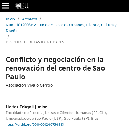
Inicio
/
Archivos
/
Núm. 10 (2003): Anuario de Espacios Urbanos, Historia, Cultura y
Diseño
/
DESPLIEGUE DE LAS IDENTIDADES
Conflicto y negociación en la
renovación del centro de Sao
Paulo
Asociación Viva o Centro
Heitor Frúgoli Junior
Faculdade de Filosofia, Letras e Ciências Humanas (FFLCH),
Universidade de São Paulo (USP), São Paulo (SP), Brasil
https://orcid.org/0000-0002-9075-891X