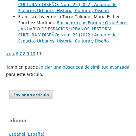
CULTURA Y DISEÑO: Núm. 29 (2022): Anuario de
Espacios Urbanos, Historia, Cultura y Diseño
Francisco Javier de la Torre Galindo , María Esther
Sánchez Martínez,
Encuentro con Enrique Ortiz Flores
,
ANUARIO DE ESPACIOS URBANOS, HISTORIA,
CULTURA Y DISEÑO: Núm. 29 (2022): Anuario de
Espacios Urbanos, Historia, Cultura y Diseño
<<
<
6
7
8
9
10
11
También puede
Iniciar una búsqueda de similitud avanzada
para este artículo.
Enviar un artículo
Idioma
Español (España)