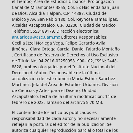
el Tiempo, Área de Estudios Urbanos. Prolongación
Canal de Miramontes 3855, Col. Ex Hacienda San Juan
de Dios, Alcaldía Tlalpan, C.P. 14387, Ciudad de
México y Av. San Pablo 180, Col. Reynosa Tamaulipas,
Alcaldía Azcapotzalco, C.P. 02200, Ciudad de México.
Teléfono 5553189179. Dirección electrónica:
anuarioeu@azc.uam.mx
Editores Responsables:
Cecilia Itzel Noriega Vega, Felipe Gerardo Ávila
Jiménez, Clara Ortega García, Daniel Fajardo Montaño
. Certificado de Reserva de Derechos al Uso Exclusivo
de Título No. 04-2016-022509581900-102, ISSN: 2448-
8828, ambos otorgados por el Instituto Nacional del
Derecho de Autor. Responsable de la última
actualización de este número María Esther Sánchez
Martínez, Jefa del Área de Estudios Urbanos, División
de Ciencias y Artes para el Diseño, Unidad
Azcapotzalco, fecha de la última modificación: 14 de
febrero de 2022. Tamaño del archivo 5.70 MB.
El contenido de los artículos publicados es
responsabilidad de cada autor y no necesariamente
reflejan la postura del editor de la publicación. Se
autoriza cualquier reproducción parcial o total de los