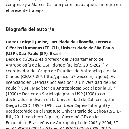
congreso y a Marcos Cartum por el mapa que se integra en
el presente trabajo.
Biografía del autor/a
Heitor Frúgoli Junior,
Faculdade de Filosofia, Letras e
Ciências Humanas (FFLCH), Universidade de São Paulo
(USP), São Paulo (SP), Brasil
Desde dic./2022, es profesor del Departamento de
Antropología de la USP (donde fue jefe, 2019-2021) y
coordinador del Grupo de Estudios de Antropología de la
Ciudad (GEAC/USP, http://geacusp7.wix.com). /geac). Es
licenciado en Ciencias Sociales por la Universidad de São
Paulo (1984), Magíster en Antropología Social por la USP
(1990) y Doctor en Sociología por la USP (1998), con
doctorado sándwich en la Universidad de California, San
Diego (UCSD, 1995- 1996, con beca Capes-Fulbright) y
posdoctorado en el Instituto Universitario de Lisboa (ISCTE-
IUL, 2011, con beca Fapesp). Coordinó GTs en los
Encuentros Brasileños de Antropología de 2002 y 2004, ST
en ANPOCS (2007) y GTs en ANPOCS (2008-2009; 2017-