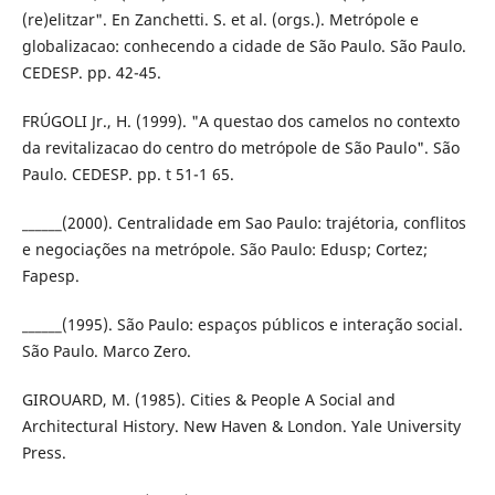
(re)elitzar". En Zanchetti. S. et al. (orgs.). Metrópole e
globalizacao: conhecendo a cidade de São Paulo. São Paulo.
CEDESP. pp. 42-45.
FRÚGOLI Jr., H. (1999). "A questao dos camelos no contexto
da revitalizacao do centro do metrópole de São Paulo". São
Paulo. CEDESP. pp. t 51-1 65.
______(2000). Centralidade em Sao Paulo: trajétoria, conflitos
e negociações na metrópole. São Paulo: Edusp; Cortez;
Fapesp.
______(1995). São Paulo: espaços públicos e interação social.
São Paulo. Marco Zero.
GIROUARD, M. (1985). Cities & People A Social and
Architectural History. New Haven & London. Yale University
Press.