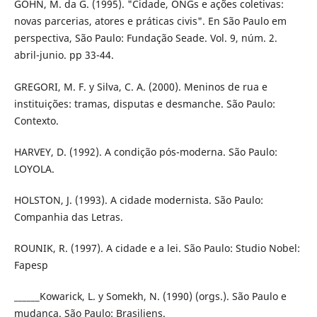
GOHN, M. da G. (1995). "Cidade, ONGs e ações coletivas:
novas parcerias, atores e práticas civis". En São Paulo em
perspecti­va, São Paulo: Fundação Seade. Vol. 9, núm. 2.
abril-junio. pp 33-44.
GREGORI, M. F. y Silva, C. A. (2000). Meninos de rua e
instituições: tramas, disputas e desmanche. São Paulo:
Contexto.
HARVEY, D. (1992). A condição pós-moderna. São Paulo:
LOYOLA.
HOLSTON, J. (1993). A cidade modernista. São Paulo:
Companhia das Letras.
ROUNIK, R. (1997). A cidade e a lei. São Paulo: Studio Nobel:
Fapesp
______Kowarick, L. y Somekh, N. (1990) (orgs.). São Paulo e
mudanca. São Paulo: Brasiliens.