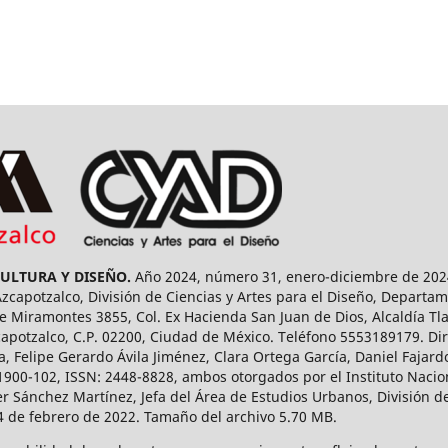
CULTURA Y DISEÑO.
Año 2024, número 31, enero-diciembre de 2024
capotzalco, División de Ciencias y Artes para el Diseño, Departam
 Miramontes 3855, Col. Ex Hacienda San Juan de Dios, Alcaldía Tla
capotzalco, C.P. 02200, Ciudad de México. Teléfono 5553189179. Dir
a, Felipe Gerardo Ávila Jiménez, Clara Ortega García, Daniel Fajar
1900-102, ISSN: 2448-8828, ambos otorgados por el Instituto Nacio
r Sánchez Martínez, Jefa del Área de Estudios Urbanos, División de
14 de febrero de 2022. Tamaño del archivo 5.70 MB.