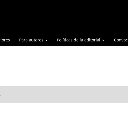
iores
Para autores
Políticas de la editorial
Convoca
.