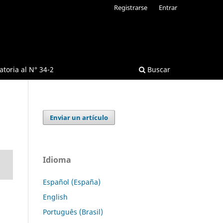
Registrarse
Entrar
toria al N° 34-2
Buscar
Enviar un artículo
Idioma
Español (España)
English
Português (Brasil)