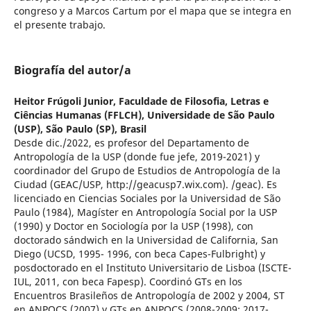
congreso y a Marcos Cartum por el mapa que se integra en
el presente trabajo.
Biografía del autor/a
Heitor Frúgoli Junior,
Faculdade de Filosofia, Letras e
Ciências Humanas (FFLCH), Universidade de São Paulo
(USP), São Paulo (SP), Brasil
Desde dic./2022, es profesor del Departamento de
Antropología de la USP (donde fue jefe, 2019-2021) y
coordinador del Grupo de Estudios de Antropología de la
Ciudad (GEAC/USP, http://geacusp7.wix.com). /geac). Es
licenciado en Ciencias Sociales por la Universidad de São
Paulo (1984), Magíster en Antropología Social por la USP
(1990) y Doctor en Sociología por la USP (1998), con
doctorado sándwich en la Universidad de California, San
Diego (UCSD, 1995- 1996, con beca Capes-Fulbright) y
posdoctorado en el Instituto Universitario de Lisboa (ISCTE-
IUL, 2011, con beca Fapesp). Coordinó GTs en los
Encuentros Brasileños de Antropología de 2002 y 2004, ST
en ANPOCS (2007) y GTs en ANPOCS (2008-2009; 2017-