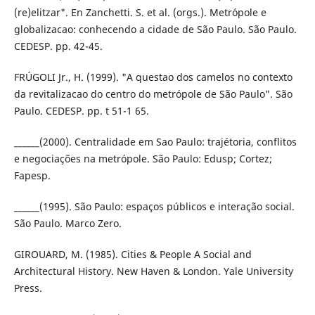
(re)elitzar". En Zanchetti. S. et al. (orgs.). Metrópole e
globalizacao: conhecendo a cidade de São Paulo. São Paulo.
CEDESP. pp. 42-45.
FRÚGOLI Jr., H. (1999). "A questao dos camelos no contexto
da revitalizacao do centro do metrópole de São Paulo". São
Paulo. CEDESP. pp. t 51-1 65.
______(2000). Centralidade em Sao Paulo: trajétoria, conflitos
e negociações na metrópole. São Paulo: Edusp; Cortez;
Fapesp.
______(1995). São Paulo: espaços públicos e interação social.
São Paulo. Marco Zero.
GIROUARD, M. (1985). Cities & People A Social and
Architectural History. New Haven & London. Yale University
Press.