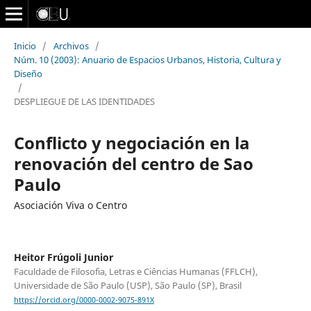
Inicio
/
Archivos
/
Núm. 10 (2003): Anuario de Espacios Urbanos, Historia, Cultura y
Diseño
/
DESPLIEGUE DE LAS IDENTIDADES
Conflicto y negociación en la
renovación del centro de Sao
Paulo
Asociación Viva o Centro
Heitor Frúgoli Junior
Faculdade de Filosofia, Letras e Ciências Humanas (FFLCH),
Universidade de São Paulo (USP), São Paulo (SP), Brasil
https://orcid.org/0000-0002-9075-891X