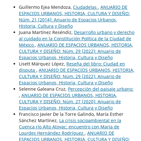
Guillermo Ejea Mendoza,
Ciudadelas
,
ANUARIO DE
ESPACIOS URBANOS, HISTORIA, CULTURA Y DISEÑO:
Núm. 21 (2014): Anuario de Espacios Urbanos,
Historia, Cultura y Diseño
Juana Martínez Reséndiz,
Desarrollo urbano y derecho
al cuidado en la Constitución Política de la Ciudad de
México
,
ANUARIO DE ESPACIOS URBANOS, HISTORIA,
CULTURA Y DISEÑO: Núm. 29 (2022): Anuario de
Espacios Urbanos, Historia, Cultura y Diseño
Lisett Márquez López,
Reseña del libro: Ciudad en
disputa
,
ANUARIO DE ESPACIOS URBANOS, HISTORIA,
CULTURA Y DISEÑO: Núm. 29 (2022): Anuario de
Espacios Urbanos, Historia, Cultura y Diseño
Selenne Galeana Cruz,
Percepción del paisaje urbano:
,
ANUARIO DE ESPACIOS URBANOS, HISTORIA,
CULTURA Y DISEÑO: Núm. 27 (2020): Anuario de
Espacios Urbanos, Historia, Cultura y Diseño
Francisco Javier De la Torre Galindo, María Esther
Sánchez Martínez,
La crisis socioambiental en la
Cuenca río Alto Atoyac: encuentro con María de
Lourdes Hernández Rodríguez
,
ANUARIO DE
ESPACIOS URBANOS, HISTORIA, CULTURA Y DISEÑO: