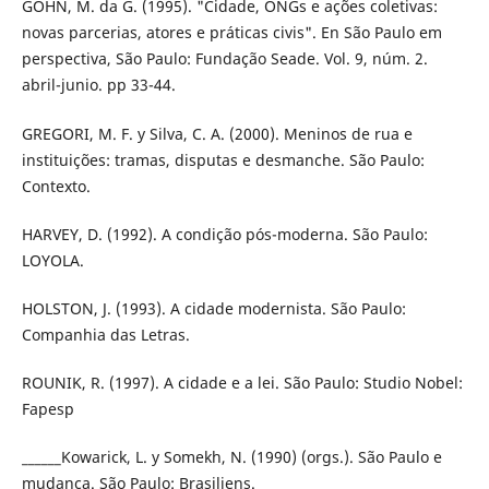
GOHN, M. da G. (1995). "Cidade, ONGs e ações coletivas:
novas parcerias, atores e práticas civis". En São Paulo em
perspecti­va, São Paulo: Fundação Seade. Vol. 9, núm. 2.
abril-junio. pp 33-44.
GREGORI, M. F. y Silva, C. A. (2000). Meninos de rua e
instituições: tramas, disputas e desmanche. São Paulo:
Contexto.
HARVEY, D. (1992). A condição pós-moderna. São Paulo:
LOYOLA.
HOLSTON, J. (1993). A cidade modernista. São Paulo:
Companhia das Letras.
ROUNIK, R. (1997). A cidade e a lei. São Paulo: Studio Nobel:
Fapesp
______Kowarick, L. y Somekh, N. (1990) (orgs.). São Paulo e
mudanca. São Paulo: Brasiliens.