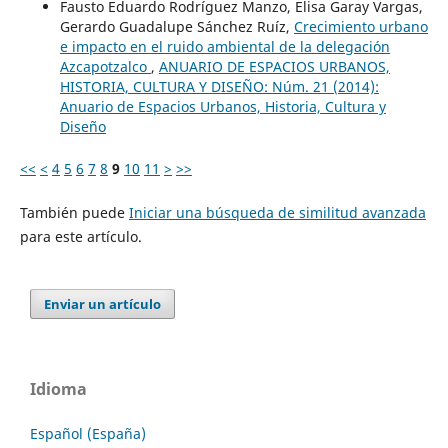
Fausto Eduardo Rodríguez Manzo, Elisa Garay Vargas,
Gerardo Guadalupe Sánchez Ruíz,
Crecimiento urbano
e impacto en el ruido ambiental de la delegación
Azcapotzalco
,
ANUARIO DE ESPACIOS URBANOS,
HISTORIA, CULTURA Y DISEÑO: Núm. 21 (2014):
Anuario de Espacios Urbanos, Historia, Cultura y
Diseño
<<
<
4
5
6
7
8
9
10
11
>
>>
También puede
Iniciar una búsqueda de similitud avanzada
para este artículo.
Enviar un artículo
Idioma
Español (España)