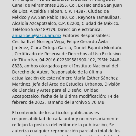
Canal de Miramontes 3855, Col. Ex Hacienda San Juan
de Dios, Alcaldía Tlalpan, C.P. 14387, Ciudad de
México y Av. San Pablo 180, Col. Reynosa Tamaulipas,
Alcaldía Azcapotzalco, C.P. 02200, Ciudad de México.
Teléfono 5553189179. Dirección electrónica:
anuarioeu@azc.uam.mx
Editores Responsables:
Cecilia Itzel Noriega Vega, Felipe Gerardo Ávila
Jiménez, Clara Ortega García, Daniel Fajardo Montaño
. Certificado de Reserva de Derechos al Uso Exclusivo
de Título No. 04-2016-022509581900-102, ISSN: 2448-
8828, ambos otorgados por el Instituto Nacional del
Derecho de Autor. Responsable de la última
actualización de este número María Esther Sánchez
Martínez, Jefa del Área de Estudios Urbanos, División
de Ciencias y Artes para el Diseño, Unidad
Azcapotzalco, fecha de la última modificación: 14 de
febrero de 2022. Tamaño del archivo 5.70 MB.
El contenido de los artículos publicados es
responsabilidad de cada autor y no necesariamente
reflejan la postura del editor de la publicación. Se
autoriza cualquier reproducción parcial o total de los