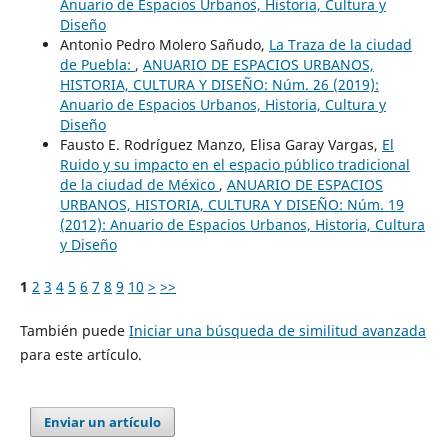
Anuario de Espacios Urbanos, Historia, Cultura y
Diseño
Antonio Pedro Molero Sañudo,
La Traza de la ciudad
de Puebla:
,
ANUARIO DE ESPACIOS URBANOS,
HISTORIA, CULTURA Y DISEÑO: Núm. 26 (2019):
Anuario de Espacios Urbanos, Historia, Cultura y
Diseño
Fausto E. Rodríguez Manzo, Elisa Garay Vargas,
El
Ruido y su impacto en el espacio público tradicional
de la ciudad de México
,
ANUARIO DE ESPACIOS
URBANOS, HISTORIA, CULTURA Y DISEÑO: Núm. 19
(2012): Anuario de Espacios Urbanos, Historia, Cultura
y Diseño
1
2
3
4
5
6
7
8
9
10
>
>>
También puede
Iniciar una búsqueda de similitud avanzada
para este artículo.
Enviar un artículo