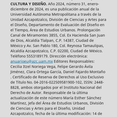
CULTURA Y DISEÑO.
Año 2024, número 31, enero-
diciembre de 2024, es una publicación anual de la
Universidad Autónoma Metropolitana a través de la
Unidad Azcapotzalco, División de Ciencias y Artes para
el Diseño, Departamento de Evaluación del Diseño en
el Tiempo, Área de Estudios Urbanos. Prolongación
Canal de Miramontes 3855, Col. Ex Hacienda San Juan
de Dios, Alcaldía Tlalpan, C.P. 14387, Ciudad de
México y Av. San Pablo 180, Col. Reynosa Tamaulipas,
Alcaldía Azcapotzalco, C.P. 02200, Ciudad de México.
Teléfono 5553189179. Dirección electrónica:
anuarioeu@azc.uam.mx
Editores Responsables:
Cecilia Itzel Noriega Vega, Felipe Gerardo Ávila
Jiménez, Clara Ortega García, Daniel Fajardo Montaño
. Certificado de Reserva de Derechos al Uso Exclusivo
de Título No. 04-2016-022509581900-102, ISSN: 2448-
8828, ambos otorgados por el Instituto Nacional del
Derecho de Autor. Responsable de la última
actualización de este número María Esther Sánchez
Martínez, Jefa del Área de Estudios Urbanos, División
de Ciencias y Artes para el Diseño, Unidad
Azcapotzalco, fecha de la última modificación: 14 de