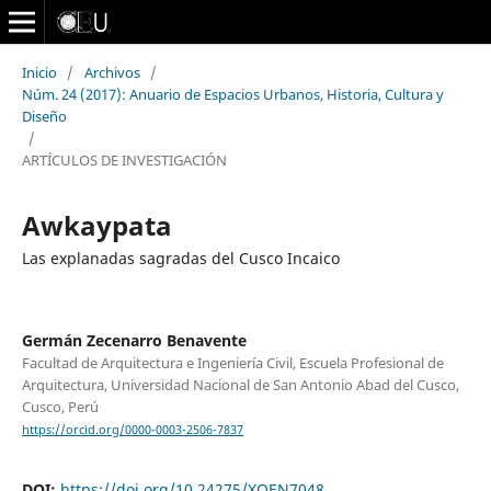
Inicio
/
Archivos
/
Núm. 24 (2017): Anuario de Espacios Urbanos, Historia, Cultura y
Diseño
/
ARTÍCULOS DE INVESTIGACIÓN
Awkaypata
Las explanadas sagradas del Cusco Incaico
Germán Zecenarro Benavente
Facultad de Arquitectura e Ingeniería Civil, Escuela Profesional de
Arquitectura, Universidad Nacional de San Antonio Abad del Cusco,
Cusco, Perú
https://orcid.org/0000-0003-2506-7837
DOI:
https://doi.org/10.24275/XQEN7048