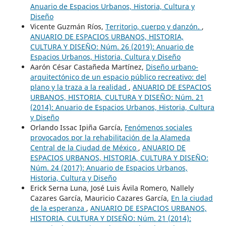
Anuario de Espacios Urbanos, Historia, Cultura y
Diseño
Vicente Guzmán Ríos,
Territorio, cuerpo y danzón.
,
ANUARIO DE ESPACIOS URBANOS, HISTORIA,
CULTURA Y DISEÑO: Núm. 26 (2019): Anuario de
Espacios Urbanos, Historia, Cultura y Diseño
Aarón César Castañeda Martínez,
Diseño urbano-
arquitectónico de un espacio público recreativo: del
plano y la traza a la realidad
,
ANUARIO DE ESPACIOS
URBANOS, HISTORIA, CULTURA Y DISEÑO: Núm. 21
(2014): Anuario de Espacios Urbanos, Historia, Cultura
y Diseño
Orlando Issac Ipiña García,
Fenómenos sociales
provocados por la rehabilitación de la Alameda
Central de la Ciudad de México
,
ANUARIO DE
ESPACIOS URBANOS, HISTORIA, CULTURA Y DISEÑO:
Núm. 24 (2017): Anuario de Espacios Urbanos,
Historia, Cultura y Diseño
Erick Serna Luna, José Luis Ávila Romero, Nallely
Cazares García, Mauricio Cazares García,
En la ciudad
de la esperanza
,
ANUARIO DE ESPACIOS URBANOS,
HISTORIA, CULTURA Y DISEÑO: Núm. 21 (2014):