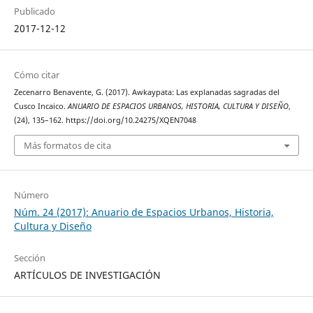
Publicado
2017-12-12
Cómo citar
Zecenarro Benavente, G. (2017). Awkaypata: Las explanadas sagradas del
Cusco Incaico.
ANUARIO DE ESPACIOS URBANOS, HISTORIA, CULTURA Y DISEÑO
,
(24), 135–162. https://doi.org/10.24275/XQEN7048
Más formatos de cita
Número
Núm. 24 (2017): Anuario de Espacios Urbanos, Historia,
Cultura y Diseño
Sección
ARTÍCULOS DE INVESTIGACIÓN