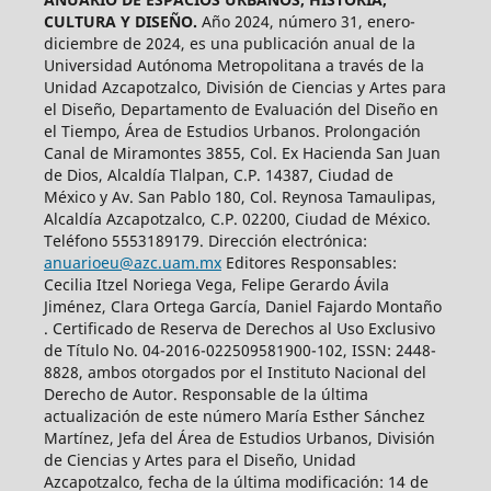
CULTURA Y DISEÑO.
Año 2024, número 31, enero-
diciembre de 2024, es una publicación anual de la
Universidad Autónoma Metropolitana a través de la
Unidad Azcapotzalco, División de Ciencias y Artes para
el Diseño, Departamento de Evaluación del Diseño en
el Tiempo, Área de Estudios Urbanos. Prolongación
Canal de Miramontes 3855, Col. Ex Hacienda San Juan
de Dios, Alcaldía Tlalpan, C.P. 14387, Ciudad de
México y Av. San Pablo 180, Col. Reynosa Tamaulipas,
Alcaldía Azcapotzalco, C.P. 02200, Ciudad de México.
Teléfono 5553189179. Dirección electrónica:
anuarioeu@azc.uam.mx
Editores Responsables:
Cecilia Itzel Noriega Vega, Felipe Gerardo Ávila
Jiménez, Clara Ortega García, Daniel Fajardo Montaño
. Certificado de Reserva de Derechos al Uso Exclusivo
de Título No. 04-2016-022509581900-102, ISSN: 2448-
8828, ambos otorgados por el Instituto Nacional del
Derecho de Autor. Responsable de la última
actualización de este número María Esther Sánchez
Martínez, Jefa del Área de Estudios Urbanos, División
de Ciencias y Artes para el Diseño, Unidad
Azcapotzalco, fecha de la última modificación: 14 de