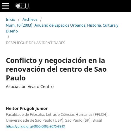
Inicio
/
Archivos
/
Núm. 10 (2003): Anuario de Espacios Urbanos, Historia, Cultura y
Diseño
/
DESPLIEGUE DE LAS IDENTIDADES
Conflicto y negociación en la
renovación del centro de Sao
Paulo
Asociación Viva o Centro
Heitor Frúgoli Junior
Faculdade de Filosofia, Letras e Ciências Humanas (FFLCH),
Universidade de São Paulo (USP), São Paulo (SP), Brasil
https://orcid.org/0000-0002-9075-891X