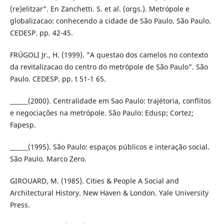
(re)elitzar". En Zanchetti. S. et al. (orgs.). Metrópole e
globalizacao: conhecendo a cidade de São Paulo. São Paulo.
CEDESP. pp. 42-45.
FRÚGOLI Jr., H. (1999). "A questao dos camelos no contexto
da revitalizacao do centro do metrópole de São Paulo". São
Paulo. CEDESP. pp. t 51-1 65.
______(2000). Centralidade em Sao Paulo: trajétoria, conflitos
e negociações na metrópole. São Paulo: Edusp; Cortez;
Fapesp.
______(1995). São Paulo: espaços públicos e interação social.
São Paulo. Marco Zero.
GIROUARD, M. (1985). Cities & People A Social and
Architectural History. New Haven & London. Yale University
Press.