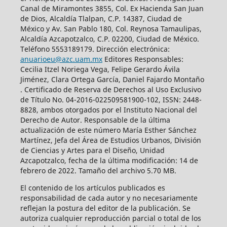
Canal de Miramontes 3855, Col. Ex Hacienda San Juan
de Dios, Alcaldía Tlalpan, C.P. 14387, Ciudad de
México y Av. San Pablo 180, Col. Reynosa Tamaulipas,
Alcaldía Azcapotzalco, C.P. 02200, Ciudad de México.
Teléfono 5553189179. Dirección electrónica:
anuarioeu@azc.uam.mx
Editores Responsables:
Cecilia Itzel Noriega Vega, Felipe Gerardo Ávila
Jiménez, Clara Ortega García, Daniel Fajardo Montaño
. Certificado de Reserva de Derechos al Uso Exclusivo
de Título No. 04-2016-022509581900-102, ISSN: 2448-
8828, ambos otorgados por el Instituto Nacional del
Derecho de Autor. Responsable de la última
actualización de este número María Esther Sánchez
Martínez, Jefa del Área de Estudios Urbanos, División
de Ciencias y Artes para el Diseño, Unidad
Azcapotzalco, fecha de la última modificación: 14 de
febrero de 2022. Tamaño del archivo 5.70 MB.
El contenido de los artículos publicados es
responsabilidad de cada autor y no necesariamente
reflejan la postura del editor de la publicación. Se
autoriza cualquier reproducción parcial o total de los