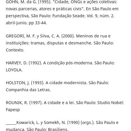
GOHN, M. da G. (1995). "Cidade, ONGs e ações coletivas:
novas parcerias, atores e práticas civis". En São Paulo em
perspecti­va, São Paulo: Fundação Seade. Vol. 9, núm. 2.
abril-junio. pp 33-44.
GREGORI, M. F. y Silva, C. A. (2000). Meninos de rua e
instituições: tramas, disputas e desmanche. São Paulo:
Contexto.
HARVEY, D. (1992). A condição pós-moderna. São Paulo:
LOYOLA.
HOLSTON, J. (1993). A cidade modernista. São Paulo:
Companhia das Letras.
ROUNIK, R. (1997). A cidade e a lei. São Paulo: Studio Nobel:
Fapesp
______Kowarick, L. y Somekh, N. (1990) (orgs.). São Paulo e
mudanca. São Paulo: Brasiliens.