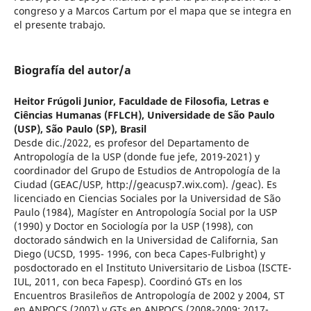
congreso y a Marcos Cartum por el mapa que se integra en
el presente trabajo.
Biografía del autor/a
Heitor Frúgoli Junior,
Faculdade de Filosofia, Letras e
Ciências Humanas (FFLCH), Universidade de São Paulo
(USP), São Paulo (SP), Brasil
Desde dic./2022, es profesor del Departamento de
Antropología de la USP (donde fue jefe, 2019-2021) y
coordinador del Grupo de Estudios de Antropología de la
Ciudad (GEAC/USP, http://geacusp7.wix.com). /geac). Es
licenciado en Ciencias Sociales por la Universidad de São
Paulo (1984), Magíster en Antropología Social por la USP
(1990) y Doctor en Sociología por la USP (1998), con
doctorado sándwich en la Universidad de California, San
Diego (UCSD, 1995- 1996, con beca Capes-Fulbright) y
posdoctorado en el Instituto Universitario de Lisboa (ISCTE-
IUL, 2011, con beca Fapesp). Coordinó GTs en los
Encuentros Brasileños de Antropología de 2002 y 2004, ST
en ANPOCS (2007) y GTs en ANPOCS (2008-2009; 2017-