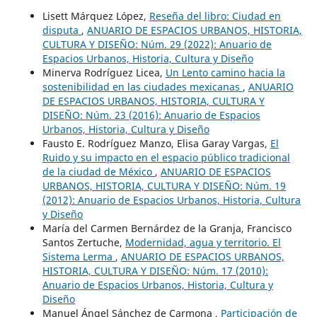
Lisett Márquez López,
Reseña del libro: Ciudad en
disputa
,
ANUARIO DE ESPACIOS URBANOS, HISTORIA,
CULTURA Y DISEÑO: Núm. 29 (2022): Anuario de
Espacios Urbanos, Historia, Cultura y Diseño
Minerva Rodríguez Licea,
Un Lento camino hacia la
sostenibilidad en las ciudades mexicanas
,
ANUARIO
DE ESPACIOS URBANOS, HISTORIA, CULTURA Y
DISEÑO: Núm. 23 (2016): Anuario de Espacios
Urbanos, Historia, Cultura y Diseño
Fausto E. Rodríguez Manzo, Elisa Garay Vargas,
El
Ruido y su impacto en el espacio público tradicional
de la ciudad de México
,
ANUARIO DE ESPACIOS
URBANOS, HISTORIA, CULTURA Y DISEÑO: Núm. 19
(2012): Anuario de Espacios Urbanos, Historia, Cultura
y Diseño
María del Carmen Bernárdez de la Granja, Francisco
Santos Zertuche,
Modernidad, agua y territorio. El
Sistema Lerma
,
ANUARIO DE ESPACIOS URBANOS,
HISTORIA, CULTURA Y DISEÑO: Núm. 17 (2010):
Anuario de Espacios Urbanos, Historia, Cultura y
Diseño
Manuel Ángel Sánchez de Carmona ,
Participación de