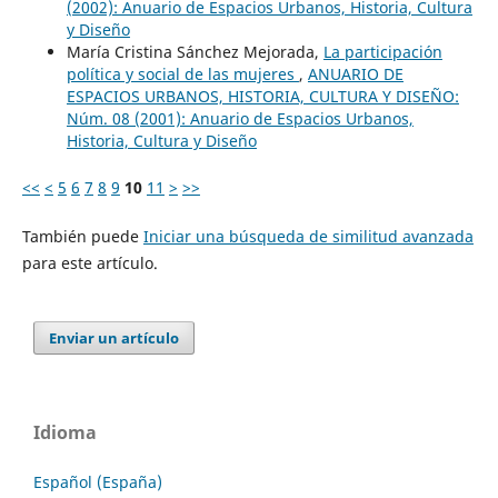
(2002): Anuario de Espacios Urbanos, Historia, Cultura
y Diseño
María Cristina Sánchez Mejorada,
La participación
política y social de las mujeres
,
ANUARIO DE
ESPACIOS URBANOS, HISTORIA, CULTURA Y DISEÑO:
Núm. 08 (2001): Anuario de Espacios Urbanos,
Historia, Cultura y Diseño
<<
<
5
6
7
8
9
10
11
>
>>
También puede
Iniciar una búsqueda de similitud avanzada
para este artículo.
Enviar un artículo
Idioma
Español (España)