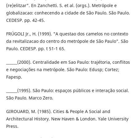
(re)elitzar". En Zanchetti. S. et al. (orgs.). Metrópole e
globalizacao: conhecendo a cidade de São Paulo. São Paulo.
CEDESP. pp. 42-45.
FRÚGOLI Jr., H. (1999). "A questao dos camelos no contexto
da revitalizacao do centro do metrópole de São Paulo". São
Paulo. CEDESP. pp. t 51-1 65.
______(2000). Centralidade em Sao Paulo: trajétoria, conflitos
e negociações na metrópole. São Paulo: Edusp; Cortez;
Fapesp.
______(1995). São Paulo: espaços públicos e interação social.
São Paulo. Marco Zero.
GIROUARD, M. (1985). Cities & People A Social and
Architectural History. New Haven & London. Yale University
Press.