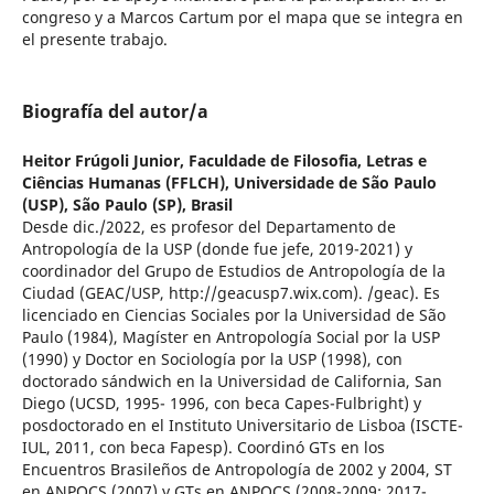
congreso y a Marcos Cartum por el mapa que se integra en
el presente trabajo.
Biografía del autor/a
Heitor Frúgoli Junior,
Faculdade de Filosofia, Letras e
Ciências Humanas (FFLCH), Universidade de São Paulo
(USP), São Paulo (SP), Brasil
Desde dic./2022, es profesor del Departamento de
Antropología de la USP (donde fue jefe, 2019-2021) y
coordinador del Grupo de Estudios de Antropología de la
Ciudad (GEAC/USP, http://geacusp7.wix.com). /geac). Es
licenciado en Ciencias Sociales por la Universidad de São
Paulo (1984), Magíster en Antropología Social por la USP
(1990) y Doctor en Sociología por la USP (1998), con
doctorado sándwich en la Universidad de California, San
Diego (UCSD, 1995- 1996, con beca Capes-Fulbright) y
posdoctorado en el Instituto Universitario de Lisboa (ISCTE-
IUL, 2011, con beca Fapesp). Coordinó GTs en los
Encuentros Brasileños de Antropología de 2002 y 2004, ST
en ANPOCS (2007) y GTs en ANPOCS (2008-2009; 2017-