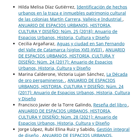
Hilda Melisa Díaz Gutiérrez,
Identificación de hechos
urbanos en la traza e inmuebles patrimonio cultural
de las colonias Martín Carrera, Vallejo e Industrial
,
ANUARIO DE ESPACIOS URBANOS, HISTORIA,
CULTURA Y DISEÑO: Núm. 25 (2018): Anuario de
Espacios Urbanos, Historia, Cultura y Diseño
Cecilia Argañaraz,
Aguas y ciudad en San Fernando
del Valle de Catamarca (siglos XVII-XVIII)
,
ANUARIO
DE ESPACIOS URBANOS, HISTORIA, CULTURA Y
DISEÑO: Núm. 24 (2017): Anuario de Espacios
Urbanos, Historia, Cultura y Diseño
Marina Calderone, Victoria Lujan Sánchez,
La Década
de oro pergaminense.
,
ANUARIO DE ESPACIOS
URBANOS, HISTORIA, CULTURA Y DISEÑO: Núm. 24
(2017): Anuario de Espacios Urbanos, Historia, Cultura
y Diseño
Francisco Javier de la Torre Galindo,
Reseña del libro
,
ANUARIO DE ESPACIOS URBANOS, HISTORIA,
CULTURA Y DISEÑO: Núm. 28 (2021): Anuario de
Espacios Urbanos, Historia, Cultura y Diseño
Jorge López, Rubí Elina Ruiz y Sabido,
Gestión integral
de diseño
,
ANUARIO DE ESPACIOS URBANOS,