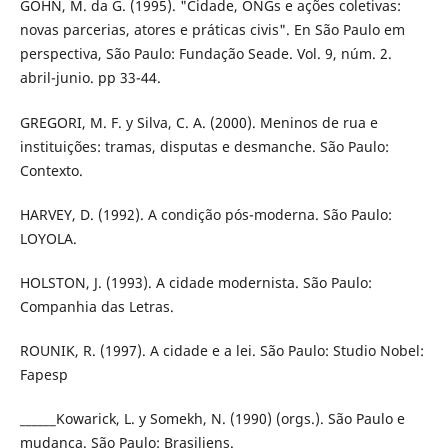
GOHN, M. da G. (1995). "Cidade, ONGs e ações coletivas:
novas parcerias, atores e práticas civis". En São Paulo em
perspecti­va, São Paulo: Fundação Seade. Vol. 9, núm. 2.
abril-junio. pp 33-44.
GREGORI, M. F. y Silva, C. A. (2000). Meninos de rua e
instituições: tramas, disputas e desmanche. São Paulo:
Contexto.
HARVEY, D. (1992). A condição pós-moderna. São Paulo:
LOYOLA.
HOLSTON, J. (1993). A cidade modernista. São Paulo:
Companhia das Letras.
ROUNIK, R. (1997). A cidade e a lei. São Paulo: Studio Nobel:
Fapesp
______Kowarick, L. y Somekh, N. (1990) (orgs.). São Paulo e
mudanca. São Paulo: Brasiliens.