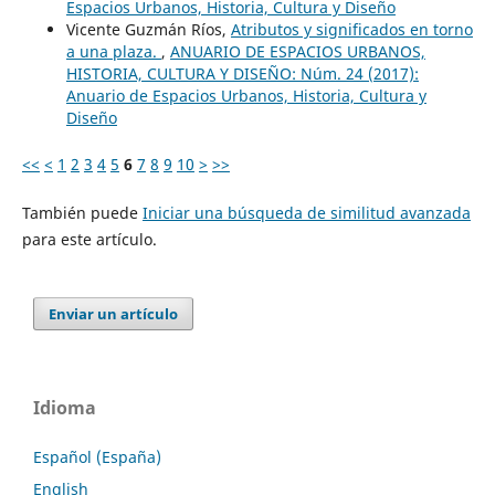
Espacios Urbanos, Historia, Cultura y Diseño
Vicente Guzmán Ríos,
Atributos y significados en torno
a una plaza.
,
ANUARIO DE ESPACIOS URBANOS,
HISTORIA, CULTURA Y DISEÑO: Núm. 24 (2017):
Anuario de Espacios Urbanos, Historia, Cultura y
Diseño
<<
<
1
2
3
4
5
6
7
8
9
10
>
>>
También puede
Iniciar una búsqueda de similitud avanzada
para este artículo.
Enviar un artículo
Idioma
Español (España)
English