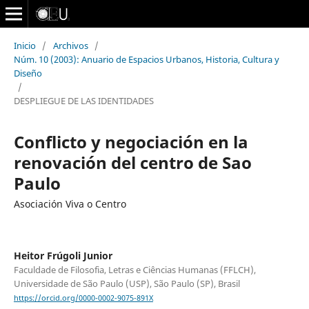
Inicio
/
Archivos
/
Núm. 10 (2003): Anuario de Espacios Urbanos, Historia, Cultura y
Diseño
/
DESPLIEGUE DE LAS IDENTIDADES
Conflicto y negociación en la
renovación del centro de Sao
Paulo
Asociación Viva o Centro
Heitor Frúgoli Junior
Faculdade de Filosofia, Letras e Ciências Humanas (FFLCH),
Universidade de São Paulo (USP), São Paulo (SP), Brasil
https://orcid.org/0000-0002-9075-891X