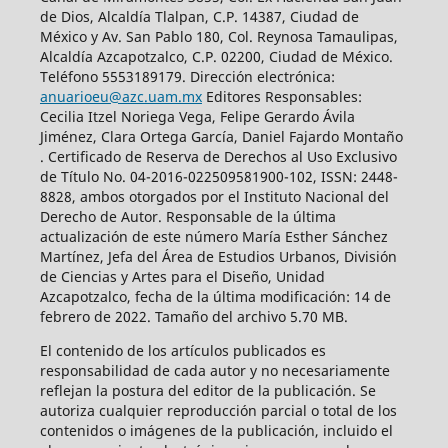
de Dios, Alcaldía Tlalpan, C.P. 14387, Ciudad de
México y Av. San Pablo 180, Col. Reynosa Tamaulipas,
Alcaldía Azcapotzalco, C.P. 02200, Ciudad de México.
Teléfono 5553189179. Dirección electrónica:
anuarioeu@azc.uam.mx
Editores Responsables:
Cecilia Itzel Noriega Vega, Felipe Gerardo Ávila
Jiménez, Clara Ortega García, Daniel Fajardo Montaño
. Certificado de Reserva de Derechos al Uso Exclusivo
de Título No. 04-2016-022509581900-102, ISSN: 2448-
8828, ambos otorgados por el Instituto Nacional del
Derecho de Autor. Responsable de la última
actualización de este número María Esther Sánchez
Martínez, Jefa del Área de Estudios Urbanos, División
de Ciencias y Artes para el Diseño, Unidad
Azcapotzalco, fecha de la última modificación: 14 de
febrero de 2022. Tamaño del archivo 5.70 MB.
El contenido de los artículos publicados es
responsabilidad de cada autor y no necesariamente
reflejan la postura del editor de la publicación. Se
autoriza cualquier reproducción parcial o total de los
contenidos o imágenes de la publicación, incluido el