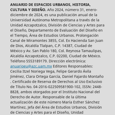
ANUARIO DE ESPACIOS URBANOS, HISTORIA,
CULTURA Y DISEÑO.
Año 2024, número 31, enero-
diciembre de 2024, es una publicación anual de la
Universidad Autónoma Metropolitana a través de la
Unidad Azcapotzalco, División de Ciencias y Artes para
el Diseño, Departamento de Evaluación del Diseño en
el Tiempo, Área de Estudios Urbanos. Prolongación
Canal de Miramontes 3855, Col. Ex Hacienda San Juan
de Dios, Alcaldía Tlalpan, C.P. 14387, Ciudad de
México y Av. San Pablo 180, Col. Reynosa Tamaulipas,
Alcaldía Azcapotzalco, C.P. 02200, Ciudad de México.
Teléfono 5553189179. Dirección electrónica:
anuarioeu@azc.uam.mx
Editores Responsables:
Cecilia Itzel Noriega Vega, Felipe Gerardo Ávila
Jiménez, Clara Ortega García, Daniel Fajardo Montaño
. Certificado de Reserva de Derechos al Uso Exclusivo
de Título No. 04-2016-022509581900-102, ISSN: 2448-
8828, ambos otorgados por el Instituto Nacional del
Derecho de Autor. Responsable de la última
actualización de este número María Esther Sánchez
Martínez, Jefa del Área de Estudios Urbanos, División
de Ciencias y Artes para el Diseño, Unidad