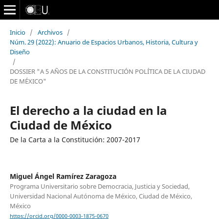
Inicio
/
Archivos
/
Núm. 29 (2022): Anuario de Espacios Urbanos, Historia, Cultura y
Diseño
/
DOSSIER "A 5 AÑOS DE LA CONSTITUCIÓN POLÍTICA DE LA CIUDAD
DE MÉXICO"
El derecho a la ciudad en la
Ciudad de México
De la Carta a la Constitución: 2007-2017
Miguel Ángel Ramírez Zaragoza
Programa Universitario sobre Democracia, Justicia y Sociedad,
Universidad Nacional Autónoma de México, Ciudad de México,
México
https://orcid.org/0000-0003-1875-0670