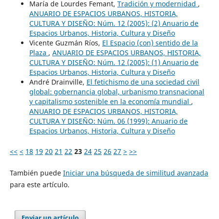
María de Lourdes Femant,
Tradición y modernidad
,
ANUARIO DE ESPACIOS URBANOS, HISTORIA,
CULTURA Y DISEÑO: Núm. 12 (2005): (2) Anuario de
Espacios Urbanos, Historia, Cultura y Diseño
Vicente Guzmán Ríos,
El Espacio (con) sentido de la
Plaza
,
ANUARIO DE ESPACIOS URBANOS, HISTORIA,
CULTURA Y DISEÑO: Núm. 12 (2005): (1) Anuario de
Espacios Urbanos, Historia, Cultura y Diseño
André Drainville,
El fetichismo de una sociedad civil
global: gobernancia global, urbanismo transnacional
y capitalismo sostenible en la economía mundial
,
ANUARIO DE ESPACIOS URBANOS, HISTORIA,
CULTURA Y DISEÑO: Núm. 06 (1999): Anuario de
Espacios Urbanos, Historia, Cultura y Diseño
<<
<
18
19
20
21
22
23
24
25
26
27
>
>>
También puede
Iniciar una búsqueda de similitud avanzada
para este artículo.
Enviar un artículo