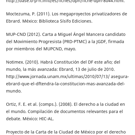
http://base.d-p-h.info/es/fiches/dph/fiche-dph-8044.html.
Moctezuma, P. (2011). Los megaproyectos privatizadores de
Ebrard. México: Biblioteca Sísifo Ediciones.
MUP-CND (2012). Carta a Miguel Ángel Mancera candidato
del Movimiento Progresista (PRD-PTMC) a la JGDF, firmada
por miembros del MUPCND, mayo.
Notimex. (2010). Habrá Constitución del DF este año; del
mundo, la más avanzada: Ebrard, 13 de julio de 2010.
http://www.jornada.unam.mx/ultimas/2010/07/13/ asegura-
ebrard-que-el-dftendra-la-constitucion-mas-avanzada-del-
mundo.
Ortiz, F. E. et al. (comps.). (2008). El derecho a la ciudad en
el mundo. Compilación de documentos relevantes para el
debate. México: HIC-AL.
Proyecto de la Carta de la Ciudad de México por el derecho