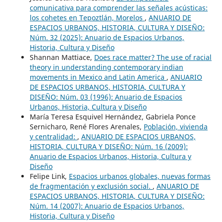
comunicativa para comprender las señales acústicas:
los cohetes en Tepoztlán, Morelos
,
ANUARIO DE
ESPACIOS URBANOS, HISTORIA, CULTURA Y DISEÑO:
Núm. 32 (2025): Anuario de Espacios Urbanos,
Historia, Cultura y Diseño
Shannan Mattiace,
Does race matter? The use of racial
theory in understanding contemporary indian
movements in Mexico and Latin America
,
ANUARIO
DE ESPACIOS URBANOS, HISTORIA, CULTURA Y
DISEÑO: Núm. 03 (1996): Anuario de Espacios
Urbanos, Historia, Cultura y Diseño
María Teresa Esquivel Hernández, Gabriela Ponce
Sernicharo, René Flores Arenales,
Población, vivienda
y centralidad:
,
ANUARIO DE ESPACIOS URBANOS,
HISTORIA, CULTURA Y DISEÑO: Núm. 16 (2009):
Anuario de Espacios Urbanos, Historia, Cultura y
Diseño
Felipe Link,
Espacios urbanos globales, nuevas formas
de fragmentación y exclusión social.
,
ANUARIO DE
ESPACIOS URBANOS, HISTORIA, CULTURA Y DISEÑO:
Núm. 14 (2007): Anuario de Espacios Urbanos,
Historia, Cultura y Diseño