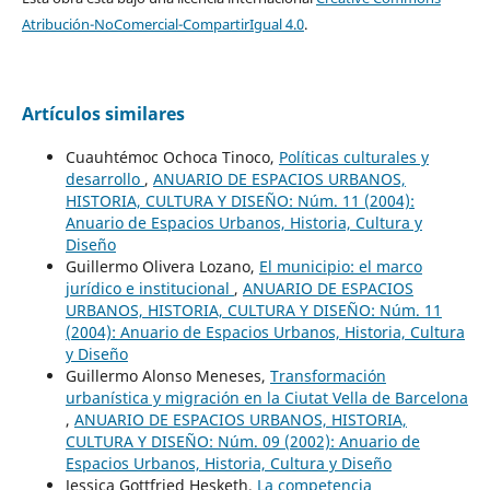
Atribución-NoComercial-CompartirIgual 4.0
.
Artículos similares
Cuauhtémoc Ochoca Tinoco,
Políticas culturales y
desarrollo
,
ANUARIO DE ESPACIOS URBANOS,
HISTORIA, CULTURA Y DISEÑO: Núm. 11 (2004):
Anuario de Espacios Urbanos, Historia, Cultura y
Diseño
Guillermo Olivera Lozano,
El municipio: el marco
jurídico e institucional
,
ANUARIO DE ESPACIOS
URBANOS, HISTORIA, CULTURA Y DISEÑO: Núm. 11
(2004): Anuario de Espacios Urbanos, Historia, Cultura
y Diseño
Guillermo Alonso Meneses,
Transformación
urbanística y migración en la Ciutat Vella de Barcelona
,
ANUARIO DE ESPACIOS URBANOS, HISTORIA,
CULTURA Y DISEÑO: Núm. 09 (2002): Anuario de
Espacios Urbanos, Historia, Cultura y Diseño
Jessica Gottfried Hesketh,
La competencia