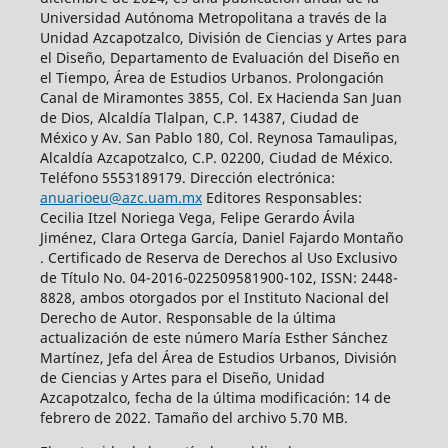
Universidad Autónoma Metropolitana a través de la
Unidad Azcapotzalco, División de Ciencias y Artes para
el Diseño, Departamento de Evaluación del Diseño en
el Tiempo, Área de Estudios Urbanos. Prolongación
Canal de Miramontes 3855, Col. Ex Hacienda San Juan
de Dios, Alcaldía Tlalpan, C.P. 14387, Ciudad de
México y Av. San Pablo 180, Col. Reynosa Tamaulipas,
Alcaldía Azcapotzalco, C.P. 02200, Ciudad de México.
Teléfono 5553189179. Dirección electrónica:
anuarioeu@azc.uam.mx
Editores Responsables:
Cecilia Itzel Noriega Vega, Felipe Gerardo Ávila
Jiménez, Clara Ortega García, Daniel Fajardo Montaño
. Certificado de Reserva de Derechos al Uso Exclusivo
de Título No. 04-2016-022509581900-102, ISSN: 2448-
8828, ambos otorgados por el Instituto Nacional del
Derecho de Autor. Responsable de la última
actualización de este número María Esther Sánchez
Martínez, Jefa del Área de Estudios Urbanos, División
de Ciencias y Artes para el Diseño, Unidad
Azcapotzalco, fecha de la última modificación: 14 de
febrero de 2022. Tamaño del archivo 5.70 MB.