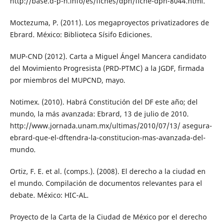
http://base.d-p-h.info/es/fiches/dph/fiche-dph-8044.html.
Moctezuma, P. (2011). Los megaproyectos privatizadores de
Ebrard. México: Biblioteca Sísifo Ediciones.
MUP-CND (2012). Carta a Miguel Ángel Mancera candidato
del Movimiento Progresista (PRD-PTMC) a la JGDF, firmada
por miembros del MUPCND, mayo.
Notimex. (2010). Habrá Constitución del DF este año; del
mundo, la más avanzada: Ebrard, 13 de julio de 2010.
http://www.jornada.unam.mx/ultimas/2010/07/13/ asegura-
ebrard-que-el-dftendra-la-constitucion-mas-avanzada-del-
mundo.
Ortiz, F. E. et al. (comps.). (2008). El derecho a la ciudad en
el mundo. Compilación de documentos relevantes para el
debate. México: HIC-AL.
Proyecto de la Carta de la Ciudad de México por el derecho