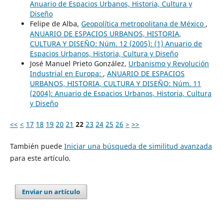
Anuario de Espacios Urbanos, Historia, Cultura y
Diseño
Felipe de Alba,
Geopolítica metropolitana de México
,
ANUARIO DE ESPACIOS URBANOS, HISTORIA,
CULTURA Y DISEÑO: Núm. 12 (2005): (1) Anuario de
Espacios Urbanos, Historia, Cultura y Diseño
José Manuel Prieto González,
Urbanismo y Revolución
Industrial en Europa:
,
ANUARIO DE ESPACIOS
URBANOS, HISTORIA, CULTURA Y DISEÑO: Núm. 11
(2004): Anuario de Espacios Urbanos, Historia, Cultura
y Diseño
<<
<
17
18
19
20
21
22
23
24
25
26
>
>>
También puede
Iniciar una búsqueda de similitud avanzada
para este artículo.
Enviar un artículo