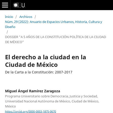
Inicio
/
Archivos
/
Núm. 29 (2022): Anuario de Espacios Urbanos, Historia, Cultura y
Diseño
/
DOSSIER "A 5 AÑOS DE LA CONSTITUCIÓN POLÍTICA DE LA CIUDAD
DE MÉXICO"
El derecho a la ciudad en la
Ciudad de México
De la Carta a la Constitución: 2007-2017
Miguel Ángel Ramírez Zaragoza
Programa Universitario sobre Democracia, Justicia y Sociedad,
Universidad Nacional Autónoma de México, Ciudad de México,
México
https://orcid.org/0000-0003-1875-0670