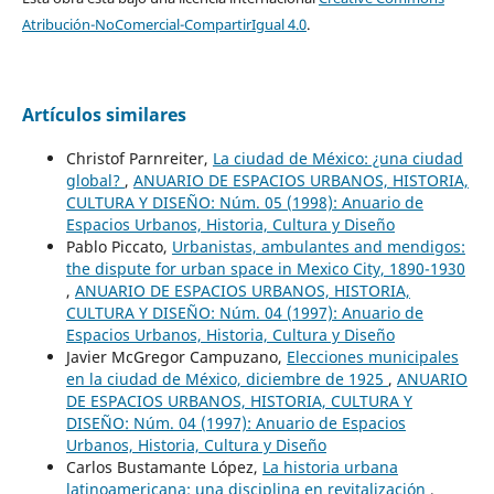
Atribución-NoComercial-CompartirIgual 4.0
.
Artículos similares
Christof Parnreiter,
La ciudad de México: ¿una ciudad
global?
,
ANUARIO DE ESPACIOS URBANOS, HISTORIA,
CULTURA Y DISEÑO: Núm. 05 (1998): Anuario de
Espacios Urbanos, Historia, Cultura y Diseño
Pablo Piccato,
Urbanistas, ambulantes and mendigos:
the dispute for urban space in Mexico City, 1890-1930
,
ANUARIO DE ESPACIOS URBANOS, HISTORIA,
CULTURA Y DISEÑO: Núm. 04 (1997): Anuario de
Espacios Urbanos, Historia, Cultura y Diseño
Javier McGregor Campuzano,
Elecciones municipales
en la ciudad de México, diciembre de 1925
,
ANUARIO
DE ESPACIOS URBANOS, HISTORIA, CULTURA Y
DISEÑO: Núm. 04 (1997): Anuario de Espacios
Urbanos, Historia, Cultura y Diseño
Carlos Bustamante López,
La historia urbana
latinoamericana: una disciplina en revitalización
,