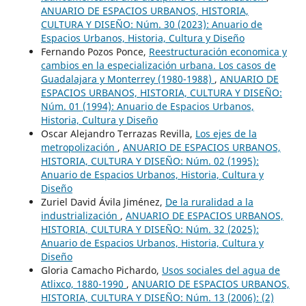
ANUARIO DE ESPACIOS URBANOS, HISTORIA,
CULTURA Y DISEÑO: Núm. 30 (2023): Anuario de
Espacios Urbanos, Historia, Cultura y Diseño
Fernando Pozos Ponce,
Reestructuración economica y
cambios en la especialización urbana. Los casos de
Guadalajara y Monterrey (1980-1988)
,
ANUARIO DE
ESPACIOS URBANOS, HISTORIA, CULTURA Y DISEÑO:
Núm. 01 (1994): Anuario de Espacios Urbanos,
Historia, Cultura y Diseño
Oscar Alejandro Terrazas Revilla,
Los ejes de la
metropolización
,
ANUARIO DE ESPACIOS URBANOS,
HISTORIA, CULTURA Y DISEÑO: Núm. 02 (1995):
Anuario de Espacios Urbanos, Historia, Cultura y
Diseño
Zuriel David Ávila Jiménez,
De la ruralidad a la
industrialización
,
ANUARIO DE ESPACIOS URBANOS,
HISTORIA, CULTURA Y DISEÑO: Núm. 32 (2025):
Anuario de Espacios Urbanos, Historia, Cultura y
Diseño
Gloria Camacho Pichardo,
Usos sociales del agua de
Atlixco, 1880-1990
,
ANUARIO DE ESPACIOS URBANOS,
HISTORIA, CULTURA Y DISEÑO: Núm. 13 (2006): (2)