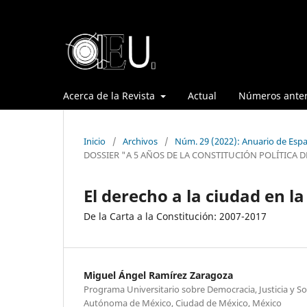
Acerca de la Revista
Actual
Números anter
Inicio
/
Archivos
/
Núm. 29 (2022): Anuario de Espa
DOSSIER "A 5 AÑOS DE LA CONSTITUCIÓN POLÍTICA D
El derecho a la ciudad en l
De la Carta a la Constitución: 2007-2017
Miguel Ángel Ramírez Zaragoza
Programa Universitario sobre Democracia, Justicia y S
Autónoma de México, Ciudad de México, México