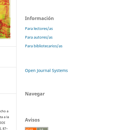
Información
Para lectores/as
Para autores/as
Para bibliotecarios/as
Open Journal Systems
Navegar
echo a
ta a la
Avisos
CIOS
), 87–