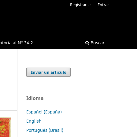
Registrarse
Entrar
toria al N° 34-2
Buscar
Enviar un artículo
Idioma
Español (España)
English
Português (Brasil)