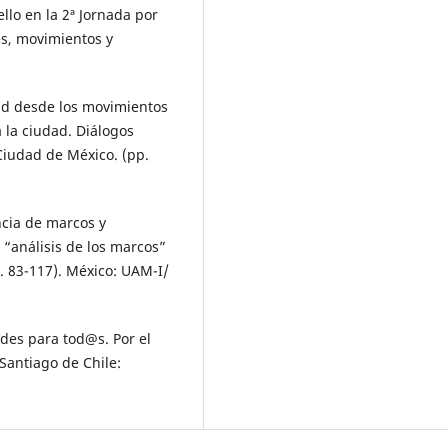
ello en la 2ª Jornada por
es, movimientos y
udad desde los movimientos
a la ciudad. Diálogos
Ciudad de México. (pp.
ncia de marcos y
l “análisis de los marcos”
p. 83-117). México: UAM-I/
ades para tod@s. Por el
Santiago de Chile: