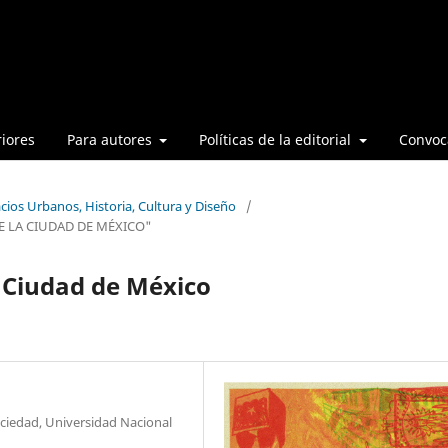
iores
Para autores
Políticas de la editorial
Convoca
cios Urbanos, Historia, Cultura y Diseño
/
E LA CIUDAD DE MÉXICO"
a Ciudad de México
ociedad, Universidad Nacional