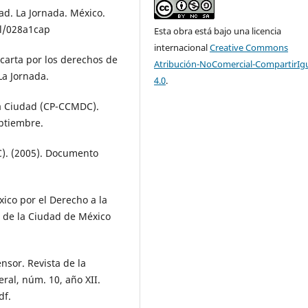
dad. La Jornada. México.
l/028a1cap
Esta obra está bajo una licencia
internacional
Creative Commons
a carta por los derechos de
Atribución-NoComercial-CompartirIg
 La Jornada.
4.0
.
la Ciudad (CP-CCMDC).
eptiembre.
C). (2005). Documento
ico por el Derecho a la
a de la Ciudad de México
nsor. Revista de la
ral, núm. 10, año XII.
df.