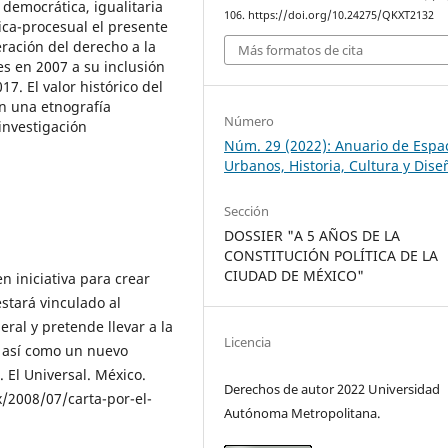
 democrática, igualitaria
106. https://doi.org/10.24275/QKXT2132
tica-procesual el presente
eración del derecho a la
Más formatos de cita
s en 2007 a su inclusión
7. El valor histórico del
en una etnografía
Número
investigación
Núm. 29 (2022): Anuario de Espa
Urbanos, Historia, Cultura y Dise
Sección
DOSSIER "A 5 AÑOS DE LA
CONSTITUCIÓN POLÍTICA DE LA
CIUDAD DE MÉXICO"
en iniciativa para crear
stará vinculado al
al y pretende llevar a la
Licencia
, así como un nuevo
 El Universal. México.
Derechos de autor 2022 Universidad
/2008/07/carta-por-el-
Autónoma Metropolitana.