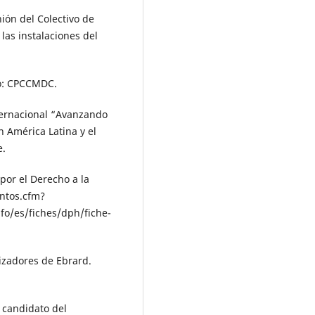
ión del Colectivo de
las instalaciones del
co: CPCCMDC.
nternacional “Avanzando
 América Latina y el
e.
por el Derecho a la
entos.cfm?
fo/es/fiches/dph/fiche-
izadores de Ebrard.
 candidato del