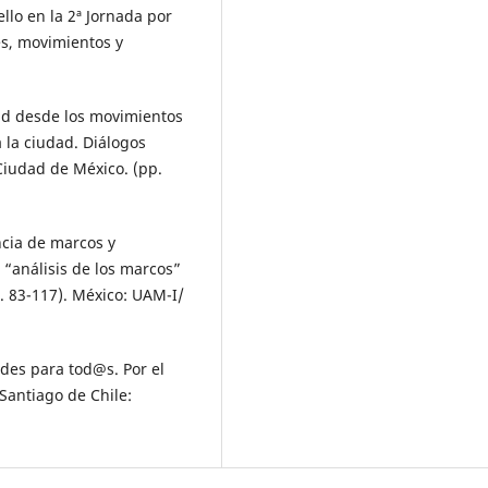
ello en la 2ª Jornada por
es, movimientos y
udad desde los movimientos
a la ciudad. Diálogos
Ciudad de México. (pp.
ncia de marcos y
l “análisis de los marcos”
p. 83-117). México: UAM-I/
ades para tod@s. Por el
Santiago de Chile: