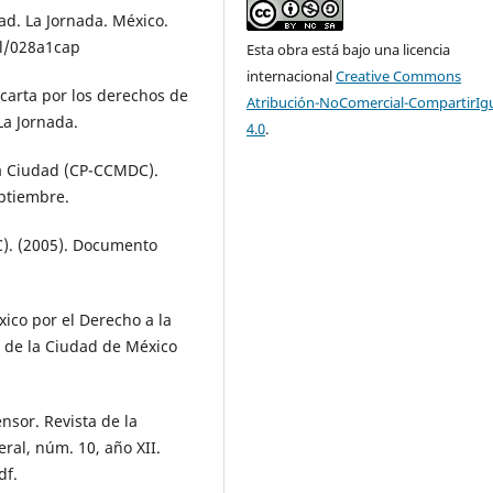
dad. La Jornada. México.
l/028a1cap
Esta obra está bajo una licencia
internacional
Creative Commons
a carta por los derechos de
Atribución-NoComercial-CompartirIg
 La Jornada.
4.0
.
la Ciudad (CP-CCMDC).
eptiembre.
C). (2005). Documento
ico por el Derecho a la
a de la Ciudad de México
nsor. Revista de la
ral, núm. 10, año XII.
df.