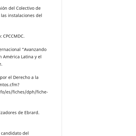
ión del Colectivo de
las instalaciones del
co: CPCCMDC.
nternacional “Avanzando
 América Latina y el
e.
por el Derecho a la
entos.cfm?
fo/es/fiches/dph/fiche-
izadores de Ebrard.
 candidato del