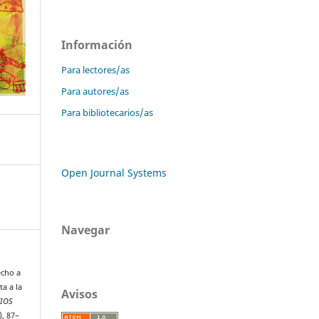
Información
Para lectores/as
Para autores/as
Para bibliotecarios/as
Open Journal Systems
Navegar
echo a
ta a la
Avisos
CIOS
), 87–