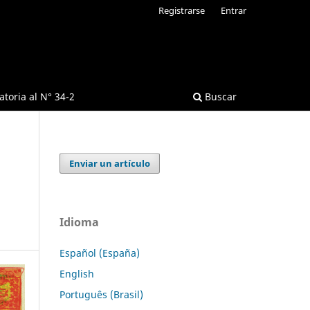
Registrarse
Entrar
toria al N° 34-2
Buscar
Enviar un artículo
Idioma
Español (España)
English
Português (Brasil)