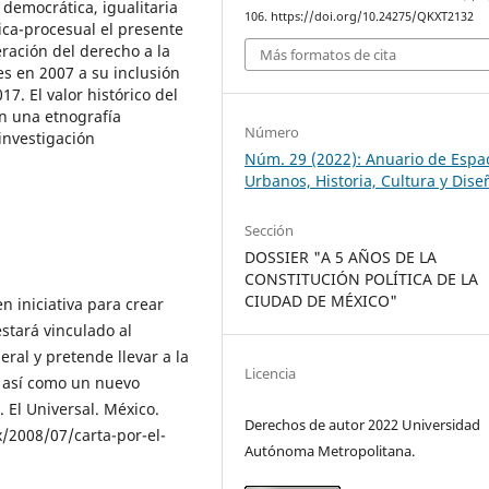
 democrática, igualitaria
106. https://doi.org/10.24275/QKXT2132
tica-procesual el presente
eración del derecho a la
Más formatos de cita
s en 2007 a su inclusión
7. El valor histórico del
en una etnografía
Número
investigación
Núm. 29 (2022): Anuario de Espa
Urbanos, Historia, Cultura y Dise
Sección
DOSSIER "A 5 AÑOS DE LA
CONSTITUCIÓN POLÍTICA DE LA
CIUDAD DE MÉXICO"
en iniciativa para crear
stará vinculado al
al y pretende llevar a la
Licencia
, así como un nuevo
 El Universal. México.
Derechos de autor 2022 Universidad
/2008/07/carta-por-el-
Autónoma Metropolitana.