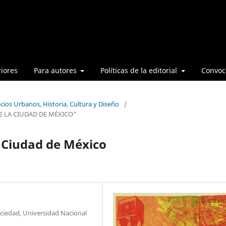
iores
Para autores
Políticas de la editorial
Convoca
cios Urbanos, Historia, Cultura y Diseño
/
E LA CIUDAD DE MÉXICO"
a Ciudad de México
ociedad, Universidad Nacional