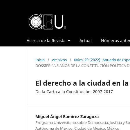
Acerca de la Revista
Actual
Números anter
Inicio
/
Archivos
/
Núm. 29 (2022): Anuario de Espa
DOSSIER "A 5 AÑOS DE LA CONSTITUCIÓN POLÍTICA D
El derecho a la ciudad en l
De la Carta a la Constitución: 2007-2017
Miguel Ángel Ramírez Zaragoza
Programa Universitario sobre Democracia, Justicia y S
Autónoma de México, Ciudad de México, México