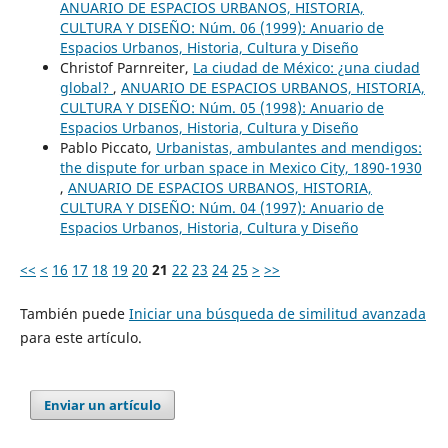
ANUARIO DE ESPACIOS URBANOS, HISTORIA,
CULTURA Y DISEÑO: Núm. 06 (1999): Anuario de
Espacios Urbanos, Historia, Cultura y Diseño
Christof Parnreiter,
La ciudad de México: ¿una ciudad
global?
,
ANUARIO DE ESPACIOS URBANOS, HISTORIA,
CULTURA Y DISEÑO: Núm. 05 (1998): Anuario de
Espacios Urbanos, Historia, Cultura y Diseño
Pablo Piccato,
Urbanistas, ambulantes and mendigos:
the dispute for urban space in Mexico City, 1890-1930
,
ANUARIO DE ESPACIOS URBANOS, HISTORIA,
CULTURA Y DISEÑO: Núm. 04 (1997): Anuario de
Espacios Urbanos, Historia, Cultura y Diseño
<<
<
16
17
18
19
20
21
22
23
24
25
>
>>
También puede
Iniciar una búsqueda de similitud avanzada
para este artículo.
Enviar un artículo