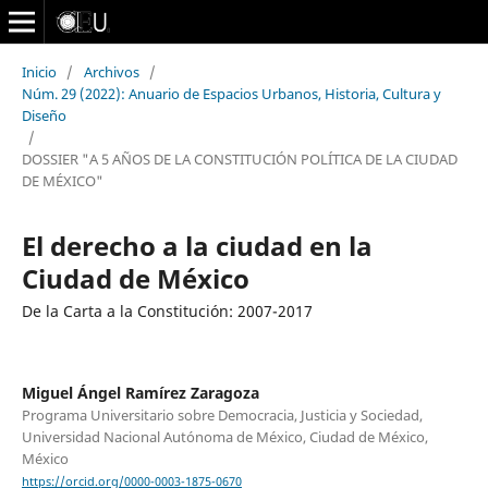
Inicio
/
Archivos
/
Núm. 29 (2022): Anuario de Espacios Urbanos, Historia, Cultura y
Diseño
/
DOSSIER "A 5 AÑOS DE LA CONSTITUCIÓN POLÍTICA DE LA CIUDAD
DE MÉXICO"
El derecho a la ciudad en la
Ciudad de México
De la Carta a la Constitución: 2007-2017
Miguel Ángel Ramírez Zaragoza
Programa Universitario sobre Democracia, Justicia y Sociedad,
Universidad Nacional Autónoma de México, Ciudad de México,
México
https://orcid.org/0000-0003-1875-0670