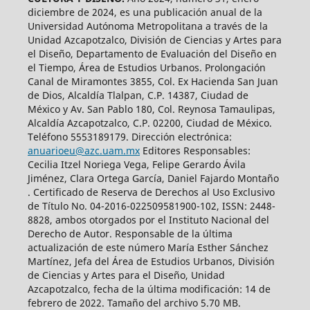
diciembre de 2024, es una publicación anual de la
Universidad Autónoma Metropolitana a través de la
Unidad Azcapotzalco, División de Ciencias y Artes para
el Diseño, Departamento de Evaluación del Diseño en
el Tiempo, Área de Estudios Urbanos. Prolongación
Canal de Miramontes 3855, Col. Ex Hacienda San Juan
de Dios, Alcaldía Tlalpan, C.P. 14387, Ciudad de
México y Av. San Pablo 180, Col. Reynosa Tamaulipas,
Alcaldía Azcapotzalco, C.P. 02200, Ciudad de México.
Teléfono 5553189179. Dirección electrónica:
anuarioeu@azc.uam.mx
Editores Responsables:
Cecilia Itzel Noriega Vega, Felipe Gerardo Ávila
Jiménez, Clara Ortega García, Daniel Fajardo Montaño
. Certificado de Reserva de Derechos al Uso Exclusivo
de Título No. 04-2016-022509581900-102, ISSN: 2448-
8828, ambos otorgados por el Instituto Nacional del
Derecho de Autor. Responsable de la última
actualización de este número María Esther Sánchez
Martínez, Jefa del Área de Estudios Urbanos, División
de Ciencias y Artes para el Diseño, Unidad
Azcapotzalco, fecha de la última modificación: 14 de
febrero de 2022. Tamaño del archivo 5.70 MB.