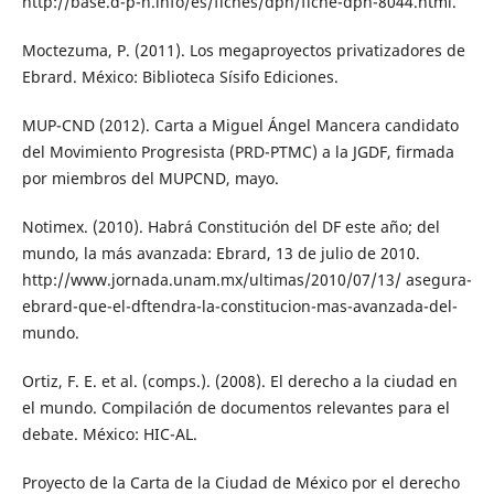
http://base.d-p-h.info/es/fiches/dph/fiche-dph-8044.html.
Moctezuma, P. (2011). Los megaproyectos privatizadores de
Ebrard. México: Biblioteca Sísifo Ediciones.
MUP-CND (2012). Carta a Miguel Ángel Mancera candidato
del Movimiento Progresista (PRD-PTMC) a la JGDF, firmada
por miembros del MUPCND, mayo.
Notimex. (2010). Habrá Constitución del DF este año; del
mundo, la más avanzada: Ebrard, 13 de julio de 2010.
http://www.jornada.unam.mx/ultimas/2010/07/13/ asegura-
ebrard-que-el-dftendra-la-constitucion-mas-avanzada-del-
mundo.
Ortiz, F. E. et al. (comps.). (2008). El derecho a la ciudad en
el mundo. Compilación de documentos relevantes para el
debate. México: HIC-AL.
Proyecto de la Carta de la Ciudad de México por el derecho