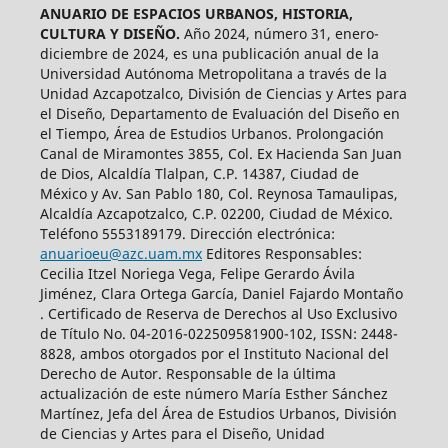
ANUARIO DE ESPACIOS URBANOS, HISTORIA,
CULTURA Y DISEÑO.
Año 2024, número 31, enero-
diciembre de 2024, es una publicación anual de la
Universidad Autónoma Metropolitana a través de la
Unidad Azcapotzalco, División de Ciencias y Artes para
el Diseño, Departamento de Evaluación del Diseño en
el Tiempo, Área de Estudios Urbanos. Prolongación
Canal de Miramontes 3855, Col. Ex Hacienda San Juan
de Dios, Alcaldía Tlalpan, C.P. 14387, Ciudad de
México y Av. San Pablo 180, Col. Reynosa Tamaulipas,
Alcaldía Azcapotzalco, C.P. 02200, Ciudad de México.
Teléfono 5553189179. Dirección electrónica:
anuarioeu@azc.uam.mx
Editores Responsables:
Cecilia Itzel Noriega Vega, Felipe Gerardo Ávila
Jiménez, Clara Ortega García, Daniel Fajardo Montaño
. Certificado de Reserva de Derechos al Uso Exclusivo
de Título No. 04-2016-022509581900-102, ISSN: 2448-
8828, ambos otorgados por el Instituto Nacional del
Derecho de Autor. Responsable de la última
actualización de este número María Esther Sánchez
Martínez, Jefa del Área de Estudios Urbanos, División
de Ciencias y Artes para el Diseño, Unidad