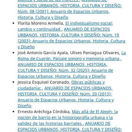
ESPACIOS URBANOS, HISTORIA, CULTURA Y DISEÑO:
Núm. 08 (2001): Anuario de Espacios Urbanos,
Historia, Cultura y Diseño
Florita Moreno Armella,
El individualismo social:
cambio y continuidad
,
ANUARIO DE ESPACIOS
URBANOS, HISTORIA, CULTURA Y DISEÑO: Núm. 10
(2003): Anuario de Espacios Urbanos, Historia, Cultura
y Diseño
José Antonio García Ayala, Ulises Paniagua Olivares,
La
Roma de Cuarón. Paisaje sonoro y memoria urbana
,
ANUARIO DE ESPACIOS URBANOS, HISTORIA,
CULTURA Y DISEÑO: Núm. 32 (2025): Anuario de
Espacios Urbanos, Historia, Cultura y Diseño
Jessica Esquivel Coronado,
Obras públicas y
ciudadanía:
,
ANUARIO DE ESPACIOS URBANOS,
HISTORIA, CULTURA Y DISEÑO: Núm. 20 (2013):
Anuario de Espacios Urbanos, Historia, Cultura y
Diseño
Ernesto Aréchiga Córdoba,
Más allá de El Aleph: la
noción de barrio en la historiografía urbana y la
validez de las historias barriales
,
ANUARIO DE
ESPACIOS URBANOS, HISTORIA, CULTURA Y DISEÑO: