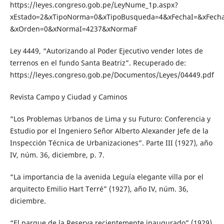
https://leyes.congreso.gob.pe/LeyNume_1p.aspx?
xEstado=2&xTipoNorma=0&xTipoBusqueda=4&xFechaI=&xFecha
&xOrden=0&xNormaI=4237&xNormaF
Ley 4449, “Autorizando al Poder Ejecutivo vender lotes de
terrenos en el fundo Santa Beatriz”. Recuperado de:
https://leyes.congreso.gob.pe/Documentos/Leyes/04449.pdf
Revista Campo y Ciudad y Caminos
“Los Problemas Urbanos de Lima y su Futuro: Conferencia y
Estudio por el Ingeniero Señor Alberto Alexander Jefe de la
Inspección Técnica de Urbanizaciones”. Parte III (1927), año
IV, núm. 36, diciembre, p. 7.
“La importancia de la avenida Leguía elegante villa por el
arquitecto Emilio Hart Terré” (1927), año IV, núm. 36,
diciembre.
“El parque de la Reserva recientemente inaugurado” (1929),