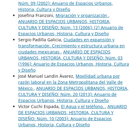
Núm. 09 (2002): Anuario de Espacios Urbanos,
Historia, Cultura y Diseño
Josefina Franzoni,
Migración y organización
,
ANUARIO DE ESPACIOS URBANOS, HISTORIA,
CULTURA Y DISEÑO: Núm. 13 (2006): (2) Anuario de
Espacios Urbanos, Historia, Cultura y Diseño
Sergio Padilla Galicia,
Ciudades en expansión y
transformación. Crecimiento y estructura urbana en
ciudades mexicanas
,
ANUARIO DE ESPACIOS
URBANOS, HISTORIA, CULTURA Y DISEÑO: Núm. 03
(1996): Anuario de Espacios Urbanos, Historia, Cultura
y Diseño
José Manuel Landin Ávarez,
Movilidad urbana por
razón laboral en la Zona Metropolitana del Valle de
México
,
ANUARIO DE ESPACIOS URBANOS, HISTORIA,
CULTURA Y DISEÑO: Núm. 20 (2013): Anuario de
Espacios Urbanos, Historia, Cultura y Diseño
Victor Cuchi Espada,
El Agua y el teléfono.
,
ANUARIO
DE ESPACIOS URBANOS, HISTORIA, CULTURA Y
DISEÑO: Núm. 10 (2003): Anuario de Espacios
Urbanos, Historia, Cultura y Diseño