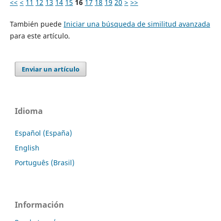
<<
<
11
12
13
14
15
16
17
18
19
20
>
>>
También puede
Iniciar una búsqueda de similitud avanzada
para este artículo.
Enviar un artículo
Idioma
Español (España)
English
Português (Brasil)
Información