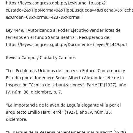
https://leyes.congreso.gob.pe/LeyNume_1p.aspx?
xEstado=2&xTipoNorma=0&xTipoBusqueda=4&xFechaI=&xFecha
&xOrden=0&xNormaI=4237&xNormaF
Ley 4449, “Autorizando al Poder Ejecutivo vender lotes de
terrenos en el fundo Santa Beatriz”. Recuperado de:
https://leyes.congreso.gob.pe/Documentos/Leyes/04449.pdf
Revista Campo y Ciudad y Caminos
“Los Problemas Urbanos de Lima y su Futuro: Conferencia y
Estudio por el Ingeniero Señor Alberto Alexander Jefe de la
Inspección Técnica de Urbanizaciones”. Parte III (1927), año
IV, núm. 36, diciembre, p. 7.
“La importancia de la avenida Leguía elegante villa por el
arquitecto Emilio Hart Terré” (1927), año IV, núm. 36,
diciembre.
“El parque de la Reserva recientemente inaugurado” (1929),