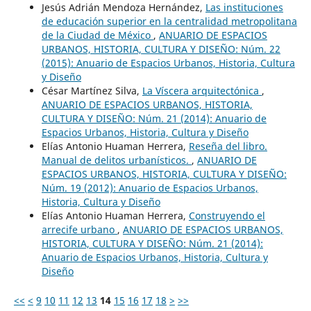
Jesús Adrián Mendoza Hernández,
Las instituciones
de educación superior en la centralidad metropolitana
de la Ciudad de México
,
ANUARIO DE ESPACIOS
URBANOS, HISTORIA, CULTURA Y DISEÑO: Núm. 22
(2015): Anuario de Espacios Urbanos, Historia, Cultura
y Diseño
César Martínez Silva,
La Víscera arquitectónica
,
ANUARIO DE ESPACIOS URBANOS, HISTORIA,
CULTURA Y DISEÑO: Núm. 21 (2014): Anuario de
Espacios Urbanos, Historia, Cultura y Diseño
Elías Antonio Huaman Herrera,
Reseña del libro.
Manual de delitos urbanísticos.
,
ANUARIO DE
ESPACIOS URBANOS, HISTORIA, CULTURA Y DISEÑO:
Núm. 19 (2012): Anuario de Espacios Urbanos,
Historia, Cultura y Diseño
Elías Antonio Huaman Herrera,
Construyendo el
arrecife urbano
,
ANUARIO DE ESPACIOS URBANOS,
HISTORIA, CULTURA Y DISEÑO: Núm. 21 (2014):
Anuario de Espacios Urbanos, Historia, Cultura y
Diseño
<<
<
9
10
11
12
13
14
15
16
17
18
>
>>