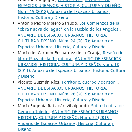
ESPACIOS URBANOS, HISTORIA, CULTURA Y DISEÑO:
Núm. 19 (2012): Anuario de Espacios Urbanos,
Historia, Cultura y Diseño
Antonio Pedro Molero Sañudo,
Los Comienzos de la
"obra nueva del agua" en la Puebla de los Angeles
,
ANUARIO DE ESPACIOS URBANOS, HISTORIA,
CULTURA Y DISEÑO: Núm. 24 (2017): Anuario de
Espacios Urbanos, Historia, Cultura y Diseño
María del Carmen Bernárdez de la Granja,
Reseña del
libro: Plaza de la República
,
ANUARIO DE ESPACIOS
URBANOS, HISTORIA, CULTURA Y DISEÑO: Núm. 18
(2011): Anuario de Espacios Urbanos, Historia, Cultura
y Diseño
Vicente Guzmán Ríos,
Territorio, cuerpo y danzón.
,
ANUARIO DE ESPACIOS URBANOS, HISTORIA,
CULTURA Y DISEÑO: Núm. 26 (2019): Anuario de
Espacios Urbanos, Historia, Cultura y Diseño
María Eugenia Rabadán Villalpando,
Sobre la obra de
Gerardo Toledo
,
ANUARIO DE ESPACIOS URBANOS,
HISTORIA, CULTURA Y DISEÑO: Núm. 22 (2015):
Anuario de Espacios Urbanos, Historia, Cultura y
Diseño