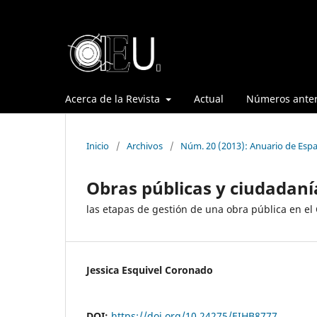
Acerca de la Revista
Actual
Números anter
Inicio
/
Archivos
/
Núm. 20 (2013): Anuario de Espa
Obras públicas y ciudadaní
las etapas de gestión de una obra pública en el 
Jessica Esquivel Coronado
DOI:
https://doi.org/10.24275/EIHB8777