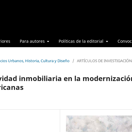
iores
Para autores
Políticas de la editorial
Convoca
cios Urbanos, Historia, Cultura y Diseño
/
ARTÍCULOS DE INVESTIGACIÓN
tividad inmobiliaria en la modernizació
ricanas