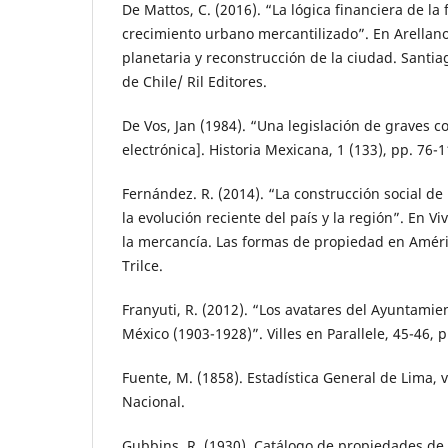
De Mattos, C. (2016). “La lógica financiera de la 
crecimiento urbano mercantilizado”. En Arellano,
planetaria y reconstrucción de la ciudad. Santia
de Chile/ Ril Editores.
De Vos, Jan (1984). “Una legislación de graves c
electrónica]. Historia Mexicana, 1 (133), pp. 76-1
Fernández. R. (2014). “La construcción social de
la evolución reciente del país y la región”. En V
la mercancía. Las formas de propiedad en Améri
Trilce.
Franyuti, R. (2012). “Los avatares del Ayuntamie
México (1903-1928)”. Villes en Parallele, 45-46, 
Fuente, M. (1858). Estadística General de Lima, vo
Nacional.
Gubbins, R. (1930). Catálogo de propiedades de