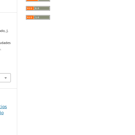
do, J.
iudades
.
cios
ño