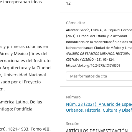
ue incorporaban ideas
12
Cómo citar
Alcantar García, Érika A., & Esquivel Corona
(2021). El Papel del Estado y la actividad
inmobiliaria en la modernización de dos c
os y primeras colonias en
latinoamericanas: Ciudad de México y Lima
ires y México (fines del
ANUARIO DE ESPACIOS URBANOS, HISTORIA,
CULTURA Y DISEÑO
, (28), 93–124.
ternacionales del Instituto
https://doi.org/10.24275/IOBY8309
la Arquitectura y la Ciudad
o, Universidad Nacional
Más formatos de cita
izado por el Proyecto
en.
Número
mérica Latina. De las
Núm. 28 (2021): Anuario de Espa
tiago: Pontificia
Urbanos, Historia, Cultura y Dise
Sección
Perú. 1821-1933. Tomo VIII.
ARTÍCULOS DE INVESTIGACIÓN