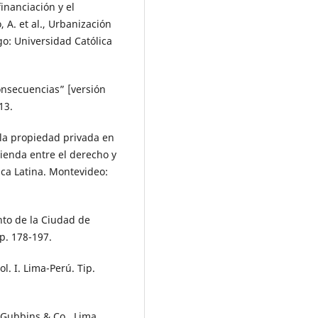
financiación y el
 A. et al., Urbanización
go: Universidad Católica
onsecuencias” [versión
13.
 la propiedad privada en
ivienda entre el derecho y
ca Latina. Montevideo:
nto de la Ciudad de
pp. 178-197.
l. I. Lima-Perú. Tip.
 Gubbins & Co., Lima.