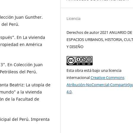
olección Juan Gunther.
Licencia
 del Perú.
Derechos de autor 2021 ANUARIO DE
después”. En La vivienda
ESPACIOS URBANOS, HISTORIA, CUL
 propiedad en América
Y DISEÑO
13”. En Colección Juan
Esta obra está bajo una licencia
Petróleos del Perú.
internacional
Creative Commons
anta Beatriz: La utopía de
Atribución-NoComercial-CompartirIg
o mundo” a la vivienda
4.0
.
ón de la Facultad de
nicipal del Perú. Imprenta