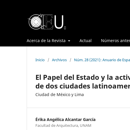
Acerca de la Revista
Actual
Números anter
Inicio
/
Archivos
/
Núm. 28 (2021): Anuario de Espa
El Papel del Estado y la ac
de dos ciudades latinoame
Ciudad de México y Lima
Érika Angélica Alcantar García
Facultad de Arquitectura, UNAM