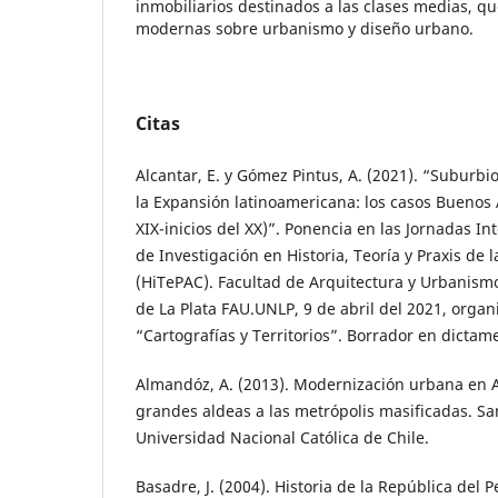
inmobiliarios destinados a las clases medias, q
modernas sobre urbanismo y diseño urbano.
Citas
Alcantar, E. y Gómez Pintus, A. (2021). “Suburbi
la Expansión latinoamericana: los casos Buenos A
XIX-inicios del XX)”. Ponencia en las Jornadas In
de Investigación en Historia, Teoría y Praxis de 
(HiTePAC). Facultad de Arquitectura y Urbanism
de La Plata FAU.UNLP, 9 de abril del 2021, organ
“Cartografías y Territorios”. Borrador en dictam
Almandóz, A. (2013). Modernización urbana en A
grandes aldeas a las metrópolis masificadas. San
Universidad Nacional Católica de Chile.
Basadre, J. (2004). Historia de la República del 