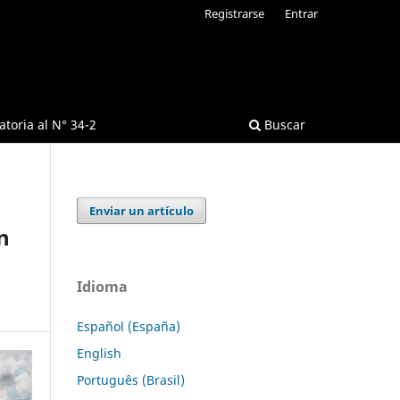
Registrarse
Entrar
toria al N° 34-2
Buscar
Enviar un artículo
n
Idioma
Español (España)
English
Português (Brasil)