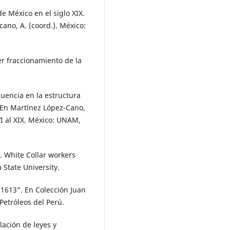
e México en el siglo XIX.
ano, A. (coord.). México:
er fraccionamiento de la
luencia en la estructura
 En Martínez López-Cano,
VI al XIX. México: UNAM,
s. White Collar workers
 State University.
 1613”. En Colección Juan
Petróleos del Perú.
ilación de leyes y