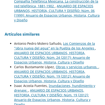
Compañía Telefónica Mexicana. La construcción de la
red telefónica, 1881-1902
,
ANUARIO DE ESPACIOS
URBANOS, HISTORIA, CULTURA Y DISEÑO: Núm. 06
(1999): Anuario de Espacios Urbanos, Historia, Cultura
y Diseño
Artículos similares
Antonio Pedro Molero Sañudo,
Los Comienzos de la
"obra nueva del agua" en la Puebla de los Angeles
,
ANUARIO DE ESPACIOS URBANOS, HISTORIA,
CULTURA Y DISEÑO: Núm. 24 (2017): Anuario de
Espacios Urbanos, Historia, Cultura y Diseño
Carlos Bustamante López,
Obras y servicios urbanos.
,
ANUARIO DE ESPACIOS URBANOS, HISTORIA,
CULTURA Y DISEÑO: Núm. 19 (2012): Anuario de
Espacios Urbanos, Historia, Cultura y Diseño
Isaac Acosta Fuentes,
Inundaciones, hundimiento y
drenaje:
,
ANUARIO DE ESPACIOS URBANOS,
HISTORIA, CULTURA Y DISEÑO: Núm. 19 (2012):
Anuario de Espacios Urbanos, Historia, Cultura y
Diseño