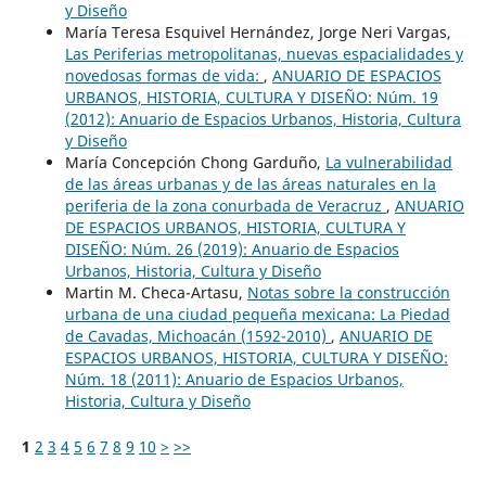
y Diseño
María Teresa Esquivel Hernández, Jorge Neri Vargas,
Las Periferias metropolitanas, nuevas espacialidades y
novedosas formas de vida:
,
ANUARIO DE ESPACIOS
URBANOS, HISTORIA, CULTURA Y DISEÑO: Núm. 19
(2012): Anuario de Espacios Urbanos, Historia, Cultura
y Diseño
María Concepción Chong Garduño,
La vulnerabilidad
de las áreas urbanas y de las áreas naturales en la
periferia de la zona conurbada de Veracruz
,
ANUARIO
DE ESPACIOS URBANOS, HISTORIA, CULTURA Y
DISEÑO: Núm. 26 (2019): Anuario de Espacios
Urbanos, Historia, Cultura y Diseño
Martin M. Checa-Artasu,
Notas sobre la construcción
urbana de una ciudad pequeña mexicana: La Piedad
de Cavadas, Michoacán (1592-2010)
,
ANUARIO DE
ESPACIOS URBANOS, HISTORIA, CULTURA Y DISEÑO:
Núm. 18 (2011): Anuario de Espacios Urbanos,
Historia, Cultura y Diseño
1
2
3
4
5
6
7
8
9
10
>
>>