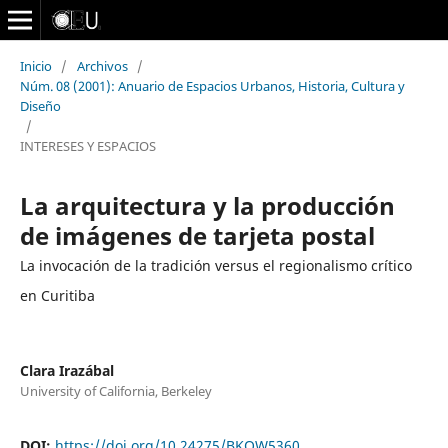
Inicio
/
Archivos
/
Núm. 08 (2001): Anuario de Espacios Urbanos, Historia, Cultura y
Diseño
/
INTERESES Y ESPACIOS
La arquitectura y la producción
de imágenes de tarjeta postal
La invocación de la tradición versus el regionalismo crítico
en Curitiba
Clara Irazábal
University of California, Berkeley
DOI:
https://doi.org/10.24275/BKOW5360