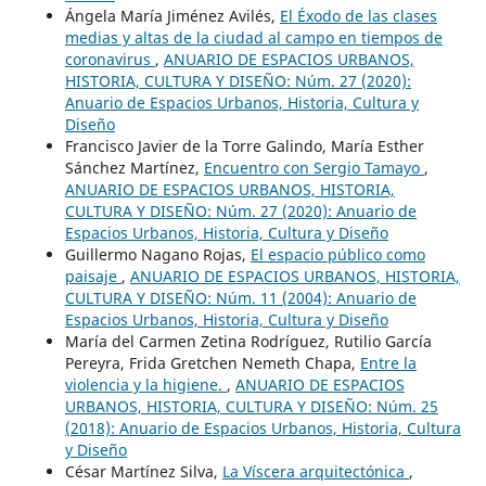
Ángela María Jiménez Avilés,
El Éxodo de las clases
medias y altas de la ciudad al campo en tiempos de
coronavirus
,
ANUARIO DE ESPACIOS URBANOS,
HISTORIA, CULTURA Y DISEÑO: Núm. 27 (2020):
Anuario de Espacios Urbanos, Historia, Cultura y
Diseño
Francisco Javier de la Torre Galindo, María Esther
Sánchez Martínez,
Encuentro con Sergio Tamayo
,
ANUARIO DE ESPACIOS URBANOS, HISTORIA,
CULTURA Y DISEÑO: Núm. 27 (2020): Anuario de
Espacios Urbanos, Historia, Cultura y Diseño
Guillermo Nagano Rojas,
El espacio público como
paisaje
,
ANUARIO DE ESPACIOS URBANOS, HISTORIA,
CULTURA Y DISEÑO: Núm. 11 (2004): Anuario de
Espacios Urbanos, Historia, Cultura y Diseño
María del Carmen Zetina Rodríguez, Rutilio García
Pereyra, Frida Gretchen Nemeth Chapa,
Entre la
violencia y la higiene.
,
ANUARIO DE ESPACIOS
URBANOS, HISTORIA, CULTURA Y DISEÑO: Núm. 25
(2018): Anuario de Espacios Urbanos, Historia, Cultura
y Diseño
César Martínez Silva,
La Víscera arquitectónica
,