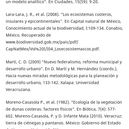
un modelo analítico”. En Ciudades, 15(59): 9-20.
Lara-Lara, J. R., et al. (2008). “Los ecosistemas costeros,
insulares y epicontinentales”. En Capital natural de México,
Conocimiento actual de la biodiversidad, I:109-134. Conabio,
México. Recuperado de
www.biodiversidad.gob.mx/pais/pdf/
CapNatMex/Vol%20I/I04_Losecosistemascos.pdf.
Martí, C. D. (2009) “Nuevo federalismo, reforma municipal y
desarrollo urbano”. En D. Martí y M. Hernández (coords.),
Hacia nuevas miradas metodológicas para la planeación y
desarrollo urbano, 133-142. Xalapa: Universidad
Veracruzana.
Moreno-Casasola P., et al. (1982). “Ecología de la vegetación
de dunas costeras: factores físicos”. En Biótica, 7(4): 577-
602. Moreno-Casasola, P. y D. Infante Mata (2010). Veracruz:
tierra de ciénegas y pantanos. México: Gobierno del Estado