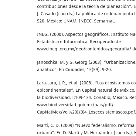
contribuciones desde la teoría de planeación”. 
J. Casado (coords.) La política de ordenamiento t
520. México: UNAM, INECC, Semarnat.
INEGI (2000). Aspectos geográficos. Instituto Na
Estadística e Informática. Recuperado de
www.inegi.org.mx/geo/contenidos/geografia/ de
Janoschka, M. y G. Georg (2003). “Urbanizacion
analítico”. En Ciudades, 15(59): 9-20.
Lara-Lara, J. R., et al. (2008). “Los ecosistemas c
epicontinentales”. En Capital natural de México
la biodiversidad, I:109-134. Conabio, México. R
www.biodiversidad.gob.mx/pais/pdf/
CapNatMex/Vol%20I/I04_Losecosistemascos.pdf
Martí, C. D. (2009) “Nuevo federalismo, reforma 
urbano”. En D. Martí y M. Hernández (coords.),