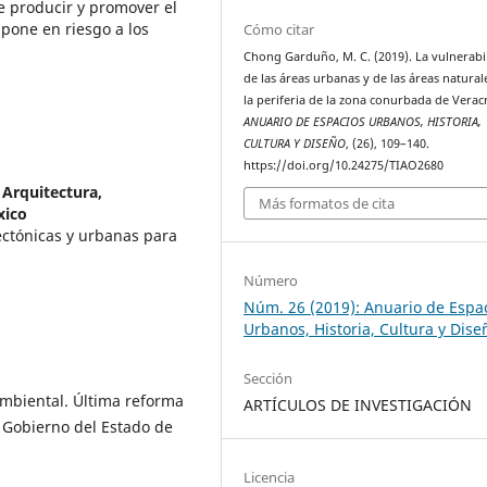
e producir y promover el
 pone en riesgo a los
Cómo citar
Chong Garduño, M. C. (2019). La vulnerabi
de las áreas urbanas y de las áreas natural
la periferia de la zona conurbada de Verac
ANUARIO DE ESPACIOS URBANOS, HISTORIA,
CULTURA Y DISEÑO
, (26), 109–140.
https://doi.org/10.24275/TIAO2680
 Arquitectura,
Más formatos de cita
xico
ectónicas y urbanas para
Número
Núm. 26 (2019): Anuario de Espa
Urbanos, Historia, Cultura y Dise
Sección
Ambiental. Última reforma
ARTÍCULOS DE INVESTIGACIÓN
 Gobierno del Estado de
Licencia