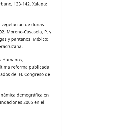
rbano, 133-142. Xalapa:
la vegetación de dunas
-602. Moreno-Casasola, P. y
egas y pantanos. México:
eracruzana.
os Humanos,
Última reforma publicada
tados del H. Congreso de
 dinámica demográfica en
nundaciones 2005 en el