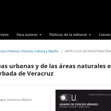
iores
Para autores
Políticas de la editorial
Convoca
cios Urbanos, Historia, Cultura y Diseño
/
ARTÍCULOS DE INVESTIGACIÓN
eas urbanas y de las áreas naturales 
urbada de Veracruz
lapa, Veracruz, México