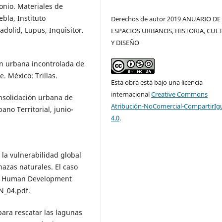
monio. Materiales de
bla, Instituto
Derechos de autor 2019 ANUARIO DE
adolid, Lupus, Inquisitor.
ESPACIOS URBANOS, HISTORIA, CUL
Y DISEÑO
ión urbana incontrolada de
. México: Trillas.
Esta obra está bajo una licencia
internacional
Creative Commons
onsolidación urbana de
Atribución-NoComercial-CompartirIg
ano Territorial, junio-
4.0
.
 la vulnerabilidad global
azas naturales. El caso
e: Human Development
N_04.pdf.
para rescatar las lagunas