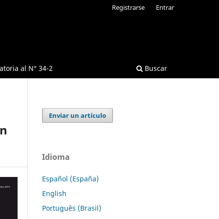
Registrarse
Entrar
toria al N° 34-2
Buscar
Enviar un artículo
en
Idioma
Español (España)
English
Português (Brasil)