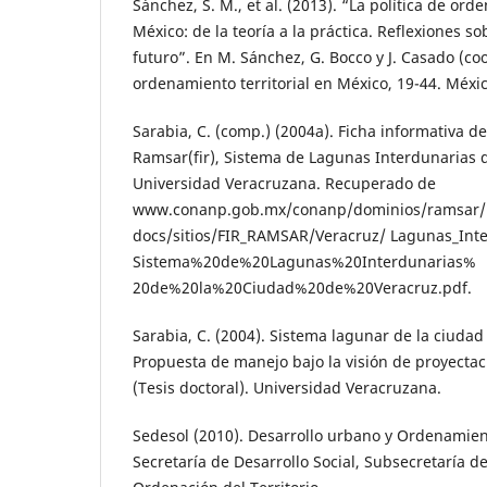
Sánchez, S. M., et al. (2013). “La política de ord
México: de la teoría a la práctica. Reflexiones s
futuro”. En M. Sánchez, G. Bocco y J. Casado (coor
ordenamiento territorial en México, 19-44. Méxi
Sarabia, C. (comp.) (2004a). Ficha informativa 
Ramsar(fir), Sistema de Lagunas Interdunarias d
Universidad Veracruzana. Recuperado de
www.conanp.gob.mx/conanp/dominios/ramsar/
docs/sitios/FIR_RAMSAR/Veracruz/ Lagunas_Int
Sistema%20de%20Lagunas%20Interdunarias%
20de%20la%20Ciudad%20de%20Veracruz.pdf.
Sarabia, C. (2004). Sistema lagunar de la ciudad
Propuesta de manejo bajo la visión de proyectac
(Tesis doctoral). Universidad Veracruzana.
Sedesol (2010). Desarrollo urbano y Ordenamient
Secretaría de Desarrollo Social, Subsecretaría d