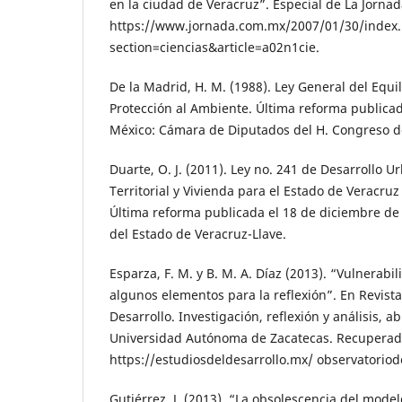
en la ciudad de Veracruz”. Especial de La Jorna
https://www.jornada.com.mx/2007/01/30/index
section=ciencias&article=a02n1cie.
De la Madrid, H. M. (1988). Ley General del Equil
Protección al Ambiente. Última reforma publicad
México: Cámara de Diputados del H. Congreso d
Duarte, O. J. (2011). Ley no. 241 de Desarrollo
Territorial y Vivienda para el Estado de Veracruz
Última reforma publicada el 18 de diciembre de
del Estado de Veracruz-Llave.
Esparza, F. M. y B. M. A. Díaz (2013). “Vulnerabi
algunos elementos para la reflexión”. En Revist
Desarrollo. Investigación, reflexión y análisis, abr
Universidad Autónoma de Zacatecas. Recuperad
https://estudiosdeldesarrollo.mx/ observatorio
Gutiérrez, J. (2013). “La obsolescencia del modelo