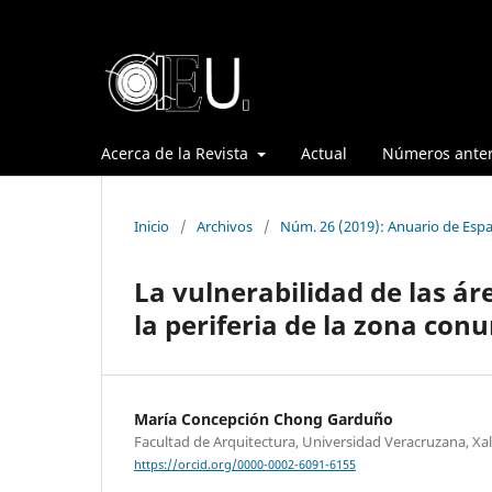
Acerca de la Revista
Actual
Números anter
Inicio
/
Archivos
/
Núm. 26 (2019): Anuario de Espa
La vulnerabilidad de las ár
la periferia de la zona con
María Concepción Chong Garduño
Facultad de Arquitectura, Universidad Veracruzana, Xa
https://orcid.org/0000-0002-6091-6155