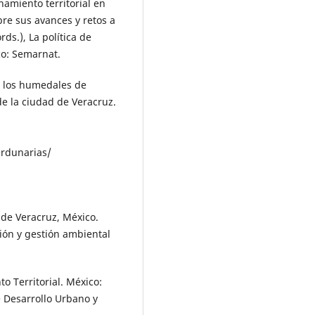
enamiento territorial en
obre sus avances y retos a
ds.), La política de
co: Semarnat.
de los humedales de
e la ciudad de Veracruz.
erdunarias/
 de Veracruz, México.
ión y gestión ambiental
o Territorial. México:
e Desarrollo Urbano y