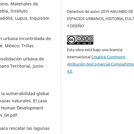
monio. Materiales de
bla, Instituto
Derechos de autor 2019 ANUARIO DE
adolid, Lupus, Inquisitor.
ESPACIOS URBANOS, HISTORIA, CUL
Y DISEÑO
ión urbana incontrolada de
. México: Trillas.
Esta obra está bajo una licencia
internacional
Creative Commons
onsolidación urbana de
Atribución-NoComercial-CompartirIg
ano Territorial, junio-
4.0
.
 la vulnerabilidad global
azas naturales. El caso
e: Human Development
N_04.pdf.
para rescatar las lagunas