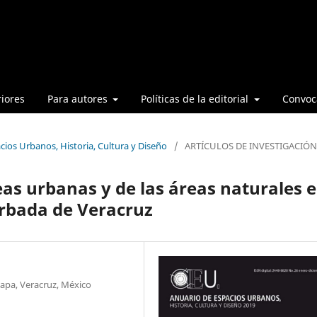
iores
Para autores
Políticas de la editorial
Convoca
cios Urbanos, Historia, Cultura y Diseño
/
ARTÍCULOS DE INVESTIGACIÓN
eas urbanas y de las áreas naturales 
urbada de Veracruz
lapa, Veracruz, México