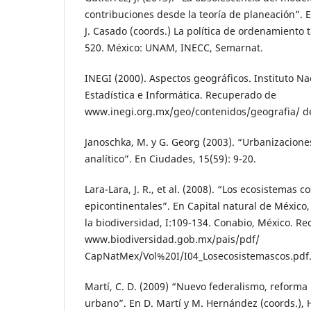
contribuciones desde la teoría de planeación”. 
J. Casado (coords.) La política de ordenamiento t
520. México: UNAM, INECC, Semarnat.
INEGI (2000). Aspectos geográficos. Instituto Na
Estadística e Informática. Recuperado de
www.inegi.org.mx/geo/contenidos/geografia/ de
Janoschka, M. y G. Georg (2003). “Urbanizacion
analítico”. En Ciudades, 15(59): 9-20.
Lara-Lara, J. R., et al. (2008). “Los ecosistemas c
epicontinentales”. En Capital natural de México
la biodiversidad, I:109-134. Conabio, México. R
www.biodiversidad.gob.mx/pais/pdf/
CapNatMex/Vol%20I/I04_Losecosistemascos.pdf
Martí, C. D. (2009) “Nuevo federalismo, reforma 
urbano”. En D. Martí y M. Hernández (coords.),