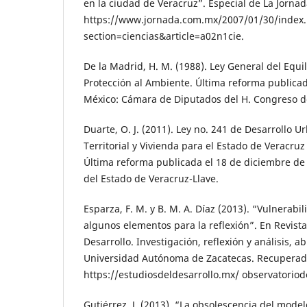
en la ciudad de Veracruz”. Especial de La Jorna
https://www.jornada.com.mx/2007/01/30/index
section=ciencias&article=a02n1cie.
De la Madrid, H. M. (1988). Ley General del Equil
Protección al Ambiente. Última reforma publicad
México: Cámara de Diputados del H. Congreso d
Duarte, O. J. (2011). Ley no. 241 de Desarrollo
Territorial y Vivienda para el Estado de Veracruz
Última reforma publicada el 18 de diciembre de
del Estado de Veracruz-Llave.
Esparza, F. M. y B. M. A. Díaz (2013). “Vulnerabi
algunos elementos para la reflexión”. En Revist
Desarrollo. Investigación, reflexión y análisis, abr
Universidad Autónoma de Zacatecas. Recuperad
https://estudiosdeldesarrollo.mx/ observatorio
Gutiérrez, J. (2013). “La obsolescencia del modelo