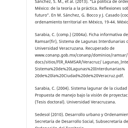
Sánchez, S. M., et al. (2013). “La política de ord
México: de la teoría a la práctica. Reflexiones s
futuro”. En M. Sánchez, G. Bocco y J. Casado (coor
ordenamiento territorial en México, 19-44. Méxi
Sarabia, C. (comp.) (2004a). Ficha informativa 
Ramsar(fir), Sistema de Lagunas Interdunarias d
Universidad Veracruzana. Recuperado de
www.conanp.gob.mx/conanp/dominios/ramsar/
docs/sitios/FIR_RAMSAR/Veracruz/ Lagunas_Int
Sistema%20de%20Lagunas%20Interdunarias%
20de%20la%20Ciudad%20de%20Veracruz.pdf.
Sarabia, C. (2004). Sistema lagunar de la ciudad
Propuesta de manejo bajo la visión de proyectac
(Tesis doctoral). Universidad Veracruzana.
Sedesol (2010). Desarrollo urbano y Ordenamient
Secretaría de Desarrollo Social, Subsecretaría d