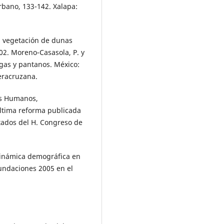
rbano, 133-142. Xalapa:
la vegetación de dunas
-602. Moreno-Casasola, P. y
egas y pantanos. México:
eracruzana.
os Humanos,
Última reforma publicada
tados del H. Congreso de
 dinámica demográfica en
nundaciones 2005 en el