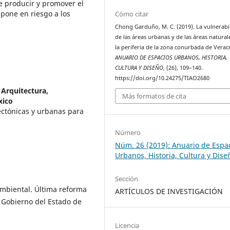
e producir y promover el
 pone en riesgo a los
Cómo citar
Chong Garduño, M. C. (2019). La vulnerabi
de las áreas urbanas y de las áreas natural
la periferia de la zona conurbada de Verac
ANUARIO DE ESPACIOS URBANOS, HISTORIA,
CULTURA Y DISEÑO
, (26), 109–140.
https://doi.org/10.24275/TIAO2680
 Arquitectura,
Más formatos de cita
xico
ectónicas y urbanas para
Número
Núm. 26 (2019): Anuario de Espa
Urbanos, Historia, Cultura y Dise
Sección
Ambiental. Última reforma
ARTÍCULOS DE INVESTIGACIÓN
 Gobierno del Estado de
Licencia