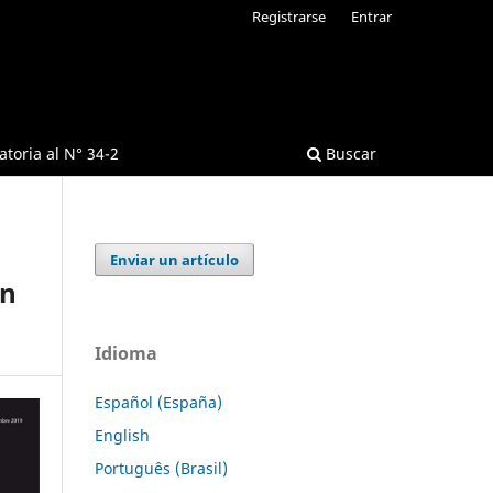
Registrarse
Entrar
toria al N° 34-2
Buscar
Enviar un artículo
en
Idioma
Español (España)
English
Português (Brasil)