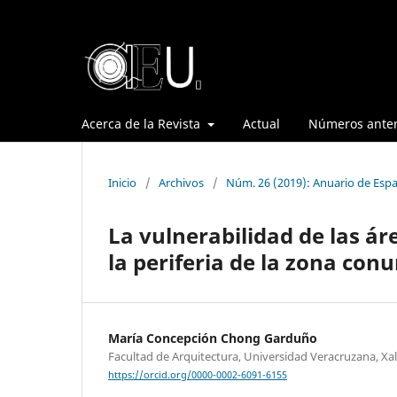
Acerca de la Revista
Actual
Números anter
Inicio
/
Archivos
/
Núm. 26 (2019): Anuario de Espa
La vulnerabilidad de las ár
la periferia de la zona con
María Concepción Chong Garduño
Facultad de Arquitectura, Universidad Veracruzana, Xa
https://orcid.org/0000-0002-6091-6155