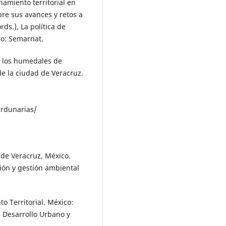
enamiento territorial en
obre sus avances y retos a
ds.), La política de
co: Semarnat.
de los humedales de
e la ciudad de Veracruz.
erdunarias/
 de Veracruz, México.
ión y gestión ambiental
o Territorial. México:
e Desarrollo Urbano y