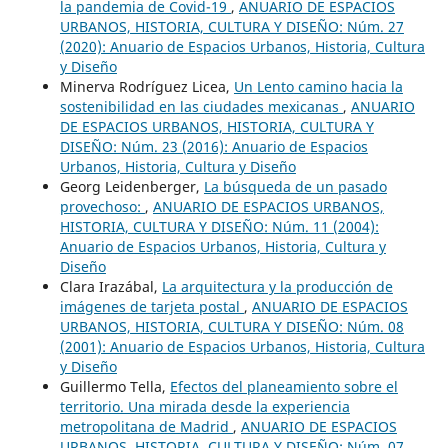
la pandemia de Covid-19
,
ANUARIO DE ESPACIOS
URBANOS, HISTORIA, CULTURA Y DISEÑO: Núm. 27
(2020): Anuario de Espacios Urbanos, Historia, Cultura
y Diseño
Minerva Rodríguez Licea,
Un Lento camino hacia la
sostenibilidad en las ciudades mexicanas
,
ANUARIO
DE ESPACIOS URBANOS, HISTORIA, CULTURA Y
DISEÑO: Núm. 23 (2016): Anuario de Espacios
Urbanos, Historia, Cultura y Diseño
Georg Leidenberger,
La búsqueda de un pasado
provechoso:
,
ANUARIO DE ESPACIOS URBANOS,
HISTORIA, CULTURA Y DISEÑO: Núm. 11 (2004):
Anuario de Espacios Urbanos, Historia, Cultura y
Diseño
Clara Irazábal,
La arquitectura y la producción de
imágenes de tarjeta postal
,
ANUARIO DE ESPACIOS
URBANOS, HISTORIA, CULTURA Y DISEÑO: Núm. 08
(2001): Anuario de Espacios Urbanos, Historia, Cultura
y Diseño
Guillermo Tella,
Efectos del planeamiento sobre el
territorio. Una mirada desde la experiencia
metropolitana de Madrid
,
ANUARIO DE ESPACIOS
URBANOS, HISTORIA, CULTURA Y DISEÑO: Núm. 07