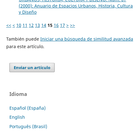
(2000): Anuario de Espacios Urbanos, Historia, Cultura
y Diseño
<<
<
10
11
12
13
14
15
16
17
>
>>
También puede
Iniciar una búsqueda de similitud avanzada
para este artículo.
Enviar un artículo
Idioma
Español (España)
English
Português (Brasil)