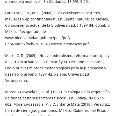
un modelo analítico”. En Ciudades, 15(59): 9-20.
Lara-Lara, J. R., et al. (2008). “Los ecosistemas costeros,
insulares y epicontinentales”. En Capital natural de México,
Conocimiento actual de la biodiversidad, I:109-134. Conabio,
México. Recuperado de
www.biodiversidad.gob.mx/pais/pdf/
CapNatMex/Vol%20I/I04_Losecosistemascos.pdf.
Martí, C. D. (2009) “Nuevo federalismo, reforma municipal y
desarrollo urbano”. En D. Martí y M. Hernández (coords.),
Hacia nuevas miradas metodológicas para la planeación y
desarrollo urbano, 133-142. Xalapa: Universidad
Veracruzana.
Moreno-Casasola P., et al. (1982). “Ecología de la vegetación
de dunas costeras: factores físicos”. En Biótica, 7(4): 577-
602. Moreno-Casasola, P. y D. Infante Mata (2010). Veracruz:
tierra de ciénegas y pantanos. México: Gobierno del Estado