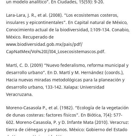
un modelo analítico”. En Ciudades, 15(59): 9-20.
Lara-Lara, J. R., et al. (2008). “Los ecosistemas costeros,
insulares y epicontinentales”. En Capital natural de México,
Conocimiento actual de la biodiversidad, I:109-134. Conabio,
México. Recuperado de
www.biodiversidad.gob.mx/pais/pdf/
CapNatMex/Vol%20I/I04_Losecosistemascos.pdf.
Martí, C. D. (2009) “Nuevo federalismo, reforma municipal y
desarrollo urbano”. En D. Martí y M. Hernández (coords.),
Hacia nuevas miradas metodológicas para la planeación y
desarrollo urbano, 133-142. Xalapa: Universidad
Veracruzana.
Moreno-Casasola P., et al. (1982). “Ecología de la vegetación
de dunas costeras: factores físicos”. En Biótica, 7(4): 577-
602. Moreno-Casasola, P. y D. Infante Mata (2010). Veracruz:
tierra de ciénegas y pantanos. México: Gobierno del Estado