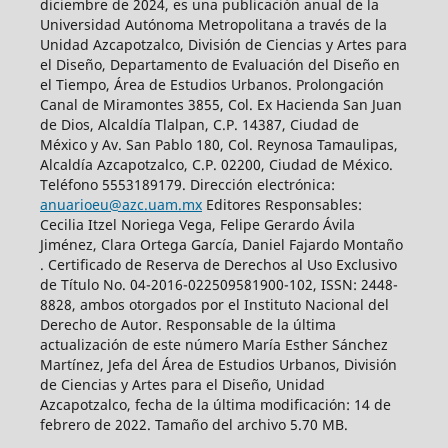
diciembre de 2024, es una publicación anual de la
Universidad Autónoma Metropolitana a través de la
Unidad Azcapotzalco, División de Ciencias y Artes para
el Diseño, Departamento de Evaluación del Diseño en
el Tiempo, Área de Estudios Urbanos. Prolongación
Canal de Miramontes 3855, Col. Ex Hacienda San Juan
de Dios, Alcaldía Tlalpan, C.P. 14387, Ciudad de
México y Av. San Pablo 180, Col. Reynosa Tamaulipas,
Alcaldía Azcapotzalco, C.P. 02200, Ciudad de México.
Teléfono 5553189179. Dirección electrónica:
anuarioeu@azc.uam.mx
Editores Responsables:
Cecilia Itzel Noriega Vega, Felipe Gerardo Ávila
Jiménez, Clara Ortega García, Daniel Fajardo Montaño
. Certificado de Reserva de Derechos al Uso Exclusivo
de Título No. 04-2016-022509581900-102, ISSN: 2448-
8828, ambos otorgados por el Instituto Nacional del
Derecho de Autor. Responsable de la última
actualización de este número María Esther Sánchez
Martínez, Jefa del Área de Estudios Urbanos, División
de Ciencias y Artes para el Diseño, Unidad
Azcapotzalco, fecha de la última modificación: 14 de
febrero de 2022. Tamaño del archivo 5.70 MB.