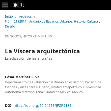
Inicio
/
Archivos
/
Núm. 21 (2014): Anuario de Espacios Urbanos, Historia, Cultura y
Diseño
/
DE NODOS, HITOS Y UMBRALES
La Víscera arquitectónica
La edicación de las entrañas
César Martínez Silva
Departamento de Evaluación del Diseño en el Tiempo, División de
Ciencias y Artes para el Diseño, Unidad Azcapotzalco, Universidad
Autónoma Metropolitana, Ciudad de México, México
DOI:
https://doi.org/10.24275/JFGR9182