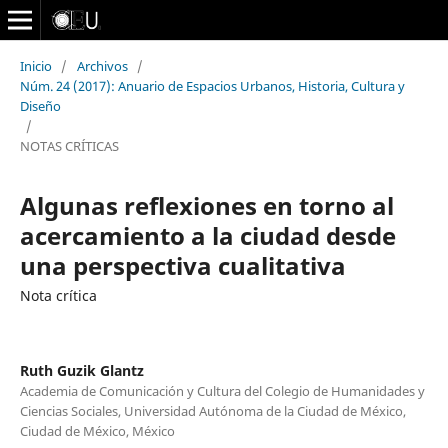
Inicio
/
Archivos
/
Núm. 24 (2017): Anuario de Espacios Urbanos, Historia, Cultura y
Diseño
/
NOTAS CRÍTICAS
Algunas reflexiones en torno al
acercamiento a la ciudad desde
una perspectiva cualitativa
Nota crítica
Ruth Guzik Glantz
Academia de Comunicación y Cultura del Colegio de Humanidades y
Ciencias Sociales, Universidad Autónoma de la Ciudad de México,
Ciudad de México, México