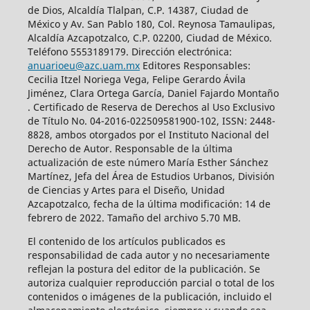
de Dios, Alcaldía Tlalpan, C.P. 14387, Ciudad de
México y Av. San Pablo 180, Col. Reynosa Tamaulipas,
Alcaldía Azcapotzalco, C.P. 02200, Ciudad de México.
Teléfono 5553189179. Dirección electrónica:
anuarioeu@azc.uam.mx
Editores Responsables:
Cecilia Itzel Noriega Vega, Felipe Gerardo Ávila
Jiménez, Clara Ortega García, Daniel Fajardo Montaño
. Certificado de Reserva de Derechos al Uso Exclusivo
de Título No. 04-2016-022509581900-102, ISSN: 2448-
8828, ambos otorgados por el Instituto Nacional del
Derecho de Autor. Responsable de la última
actualización de este número María Esther Sánchez
Martínez, Jefa del Área de Estudios Urbanos, División
de Ciencias y Artes para el Diseño, Unidad
Azcapotzalco, fecha de la última modificación: 14 de
febrero de 2022. Tamaño del archivo 5.70 MB.
El contenido de los artículos publicados es
responsabilidad de cada autor y no necesariamente
reflejan la postura del editor de la publicación. Se
autoriza cualquier reproducción parcial o total de los
contenidos o imágenes de la publicación, incluido el