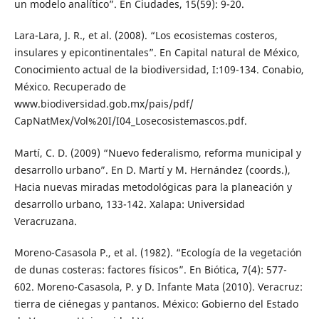
un modelo analítico”. En Ciudades, 15(59): 9-20.
Lara-Lara, J. R., et al. (2008). “Los ecosistemas costeros,
insulares y epicontinentales”. En Capital natural de México,
Conocimiento actual de la biodiversidad, I:109-134. Conabio,
México. Recuperado de
www.biodiversidad.gob.mx/pais/pdf/
CapNatMex/Vol%20I/I04_Losecosistemascos.pdf.
Martí, C. D. (2009) “Nuevo federalismo, reforma municipal y
desarrollo urbano”. En D. Martí y M. Hernández (coords.),
Hacia nuevas miradas metodológicas para la planeación y
desarrollo urbano, 133-142. Xalapa: Universidad
Veracruzana.
Moreno-Casasola P., et al. (1982). “Ecología de la vegetación
de dunas costeras: factores físicos”. En Biótica, 7(4): 577-
602. Moreno-Casasola, P. y D. Infante Mata (2010). Veracruz:
tierra de ciénegas y pantanos. México: Gobierno del Estado