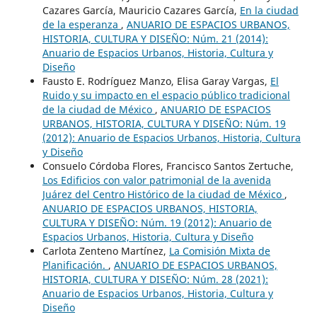
Cazares García, Mauricio Cazares García,
En la ciudad
de la esperanza
,
ANUARIO DE ESPACIOS URBANOS,
HISTORIA, CULTURA Y DISEÑO: Núm. 21 (2014):
Anuario de Espacios Urbanos, Historia, Cultura y
Diseño
Fausto E. Rodríguez Manzo, Elisa Garay Vargas,
El
Ruido y su impacto en el espacio público tradicional
de la ciudad de México
,
ANUARIO DE ESPACIOS
URBANOS, HISTORIA, CULTURA Y DISEÑO: Núm. 19
(2012): Anuario de Espacios Urbanos, Historia, Cultura
y Diseño
Consuelo Córdoba Flores, Francisco Santos Zertuche,
Los Edificios con valor patrimonial de la avenida
Juárez del Centro Histórico de la ciudad de México
,
ANUARIO DE ESPACIOS URBANOS, HISTORIA,
CULTURA Y DISEÑO: Núm. 19 (2012): Anuario de
Espacios Urbanos, Historia, Cultura y Diseño
Carlota Zenteno Martínez,
La Comisión Mixta de
Planificación.
,
ANUARIO DE ESPACIOS URBANOS,
HISTORIA, CULTURA Y DISEÑO: Núm. 28 (2021):
Anuario de Espacios Urbanos, Historia, Cultura y
Diseño