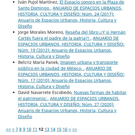
Iván Pujol Martínez,
El Espacio sonoro en la Plaza de
Santo Domingo
,
ANUARIO DE ESPACIOS URBANOS,
HISTORIA, CULTURA Y DISEÑO: Núm. 24 (2017):
Anuario de Espacios Urbanos, Historia, Cultura y
Diseño
Jorge Morales Moreno,
Reseña del libro ¡¿Y si Hernán
Cortés fuera el padre de la patria?!
,
ANUARIO DE
ESPACIOS URBANOS, HISTORIA, CULTURA Y DISEÑO:
Núm. 19 (2012): Anuario de Espacios Urbanos,
Historia, Cultura y Diseño
Belcriz María Panek,
Imagen urbana y transporte
público en la ciudad de México,
,
ANUARIO DE
ESPACIOS URBANOS, HISTORIA, CULTURA Y DISEÑO:
Núm. 17 (2010): Anuario de Espacios Urbanos,
Historia, Cultura y Diseño
David Navarrete Escobedo,
Nuevas formas de habitar
el patrimonio:
,
ANUARIO DE ESPACIOS URBANOS,
HISTORIA, CULTURA Y DISEÑO: Núm. 27 (2020):
Anuario de Espacios Urbanos, Historia, Cultura y
Diseño
<<
<
7
8
9
10
11
12
13
14
15
16
>
>>