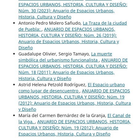
ESPACIOS URBANOS, HISTORIA, CULTURA Y DISEÑO:
Núm. 30 (2023): Anuario de Espacios Urbanos,
Historia, Cultura y Diseño
Antonio Pedro Molero Sañudo,
La Traza de la ciudad
de Puebla:
,
ANUARIO DE ESPACIOS URBANOS,
HISTORIA, CULTURA Y DISEÑO: Núm. 26 (2019):
Anuario de Espacios Urbanos, Historia, Cultura y
Diseño
Guadalupe Olivier, Sergio Tamayo,
La muerte
simbólica del urbanismo funcionalista
,
ANUARIO DE
ESPACIOS URBANOS, HISTORIA, CULTURA Y DISEÑO:
Núm. 18 (2011): Anuario de Espacios Urbanos,
Historia, Cultura y Diseño
Astrid Helena Petzold Rodríguez,
El Espacio urbano
como lugar de desencuentro
,
ANUARIO DE ESPACIOS
URBANOS, HISTORIA, CULTURA Y DISEÑO: Núm. 19
(2012): Anuario de Espacios Urbanos, Historia, Cultura
y Diseño
María del Carmen Bernárdez de la Granja,
El Canal de
la Viga.
,
ANUARIO DE ESPACIOS URBANOS, HISTORIA,
CULTURA Y DISEÑO: Núm. 19 (2012): Anuario de
Espacios Urbanos, Historia, Cultura y Diseño