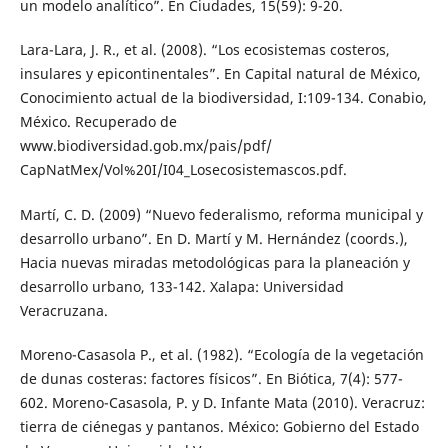
un modelo analítico”. En Ciudades, 15(59): 9-20.
Lara-Lara, J. R., et al. (2008). “Los ecosistemas costeros,
insulares y epicontinentales”. En Capital natural de México,
Conocimiento actual de la biodiversidad, I:109-134. Conabio,
México. Recuperado de
www.biodiversidad.gob.mx/pais/pdf/
CapNatMex/Vol%20I/I04_Losecosistemascos.pdf.
Martí, C. D. (2009) “Nuevo federalismo, reforma municipal y
desarrollo urbano”. En D. Martí y M. Hernández (coords.),
Hacia nuevas miradas metodológicas para la planeación y
desarrollo urbano, 133-142. Xalapa: Universidad
Veracruzana.
Moreno-Casasola P., et al. (1982). “Ecología de la vegetación
de dunas costeras: factores físicos”. En Biótica, 7(4): 577-
602. Moreno-Casasola, P. y D. Infante Mata (2010). Veracruz:
tierra de ciénegas y pantanos. México: Gobierno del Estado