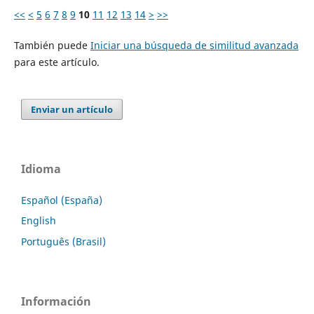
<<
<
5
6
7
8
9
10
11
12
13
14
>
>>
También puede
Iniciar una búsqueda de similitud avanzada
para este artículo.
Enviar un artículo
Idioma
Español (España)
English
Português (Brasil)
Información