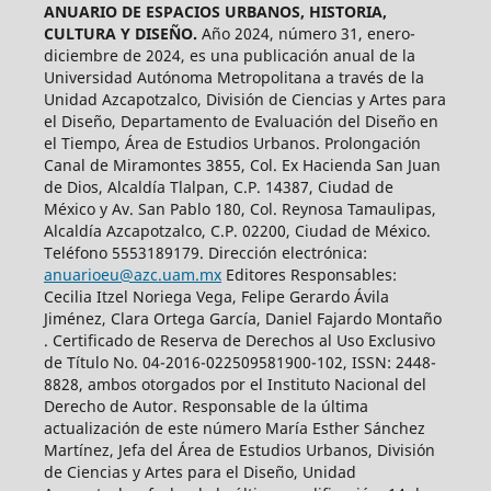
ANUARIO DE ESPACIOS URBANOS, HISTORIA,
CULTURA Y DISEÑO.
Año 2024, número 31, enero-
diciembre de 2024, es una publicación anual de la
Universidad Autónoma Metropolitana a través de la
Unidad Azcapotzalco, División de Ciencias y Artes para
el Diseño, Departamento de Evaluación del Diseño en
el Tiempo, Área de Estudios Urbanos. Prolongación
Canal de Miramontes 3855, Col. Ex Hacienda San Juan
de Dios, Alcaldía Tlalpan, C.P. 14387, Ciudad de
México y Av. San Pablo 180, Col. Reynosa Tamaulipas,
Alcaldía Azcapotzalco, C.P. 02200, Ciudad de México.
Teléfono 5553189179. Dirección electrónica:
anuarioeu@azc.uam.mx
Editores Responsables:
Cecilia Itzel Noriega Vega, Felipe Gerardo Ávila
Jiménez, Clara Ortega García, Daniel Fajardo Montaño
. Certificado de Reserva de Derechos al Uso Exclusivo
de Título No. 04-2016-022509581900-102, ISSN: 2448-
8828, ambos otorgados por el Instituto Nacional del
Derecho de Autor. Responsable de la última
actualización de este número María Esther Sánchez
Martínez, Jefa del Área de Estudios Urbanos, División
de Ciencias y Artes para el Diseño, Unidad