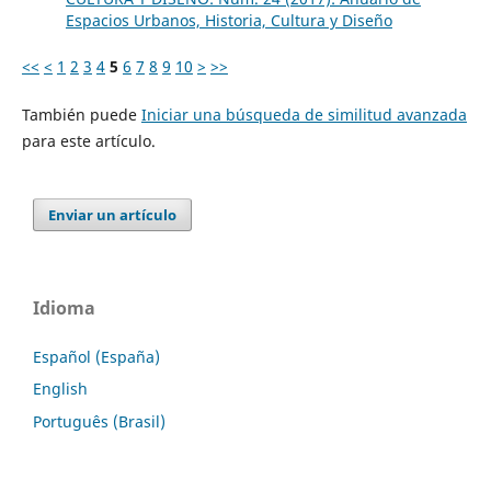
Espacios Urbanos, Historia, Cultura y Diseño
<<
<
1
2
3
4
5
6
7
8
9
10
>
>>
También puede
Iniciar una búsqueda de similitud avanzada
para este artículo.
Enviar un artículo
Idioma
Español (España)
English
Português (Brasil)