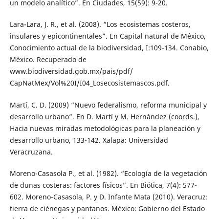
un modelo analítico”. En Ciudades, 15(59): 9-20.
Lara-Lara, J. R., et al. (2008). “Los ecosistemas costeros,
insulares y epicontinentales”. En Capital natural de México,
Conocimiento actual de la biodiversidad, I:109-134. Conabio,
México. Recuperado de
www.biodiversidad.gob.mx/pais/pdf/
CapNatMex/Vol%20I/I04_Losecosistemascos.pdf.
Martí, C. D. (2009) “Nuevo federalismo, reforma municipal y
desarrollo urbano”. En D. Martí y M. Hernández (coords.),
Hacia nuevas miradas metodológicas para la planeación y
desarrollo urbano, 133-142. Xalapa: Universidad
Veracruzana.
Moreno-Casasola P., et al. (1982). “Ecología de la vegetación
de dunas costeras: factores físicos”. En Biótica, 7(4): 577-
602. Moreno-Casasola, P. y D. Infante Mata (2010). Veracruz:
tierra de ciénegas y pantanos. México: Gobierno del Estado