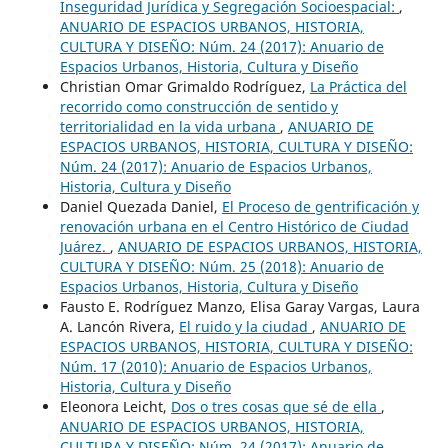
Inseguridad Jurídica y Segregación Socioespacial:
,
ANUARIO DE ESPACIOS URBANOS, HISTORIA,
CULTURA Y DISEÑO: Núm. 24 (2017): Anuario de
Espacios Urbanos, Historia, Cultura y Diseño
Christian Omar Grimaldo Rodríguez,
La Práctica del
recorrido como construcción de sentido y
territorialidad en la vida urbana
,
ANUARIO DE
ESPACIOS URBANOS, HISTORIA, CULTURA Y DISEÑO:
Núm. 24 (2017): Anuario de Espacios Urbanos,
Historia, Cultura y Diseño
Daniel Quezada Daniel,
El Proceso de gentrificación y
renovación urbana en el Centro Histórico de Ciudad
Juárez.
,
ANUARIO DE ESPACIOS URBANOS, HISTORIA,
CULTURA Y DISEÑO: Núm. 25 (2018): Anuario de
Espacios Urbanos, Historia, Cultura y Diseño
Fausto E. Rodríguez Manzo, Elisa Garay Vargas, Laura
A. Lancón Rivera,
El ruido y la ciudad
,
ANUARIO DE
ESPACIOS URBANOS, HISTORIA, CULTURA Y DISEÑO:
Núm. 17 (2010): Anuario de Espacios Urbanos,
Historia, Cultura y Diseño
Eleonora Leicht,
Dos o tres cosas que sé de ella
,
ANUARIO DE ESPACIOS URBANOS, HISTORIA,
CULTURA Y DISEÑO: Núm. 24 (2017): Anuario de