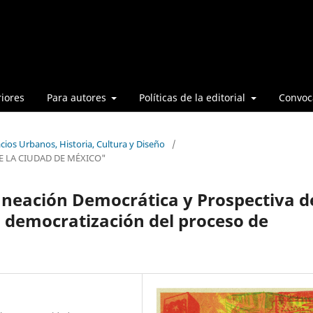
iores
Para autores
Políticas de la editorial
Convoca
cios Urbanos, Historia, Cultura y Diseño
/
E LA CIUDAD DE MÉXICO"
laneación Democrática y Prospectiva d
a democratización del proceso de