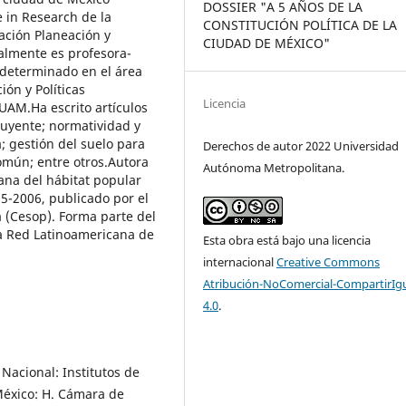
DOSSIER "A 5 AÑOS DE LA
 in Research de la
CONSTITUCIÓN POLÍTICA DE LA
ación Planeación y
CIUDAD DE MÉXICO"
ualmente es profesora-
ndeterminado en el área
ión y Políticas
Licencia
UAM.Ha escrito artículos
luyente; normatividad y
a; gestión del suelo para
Derechos de autor 2022 Universidad
común; entre otros.Autora
Autónoma Metropolitana.
bana del hábitat popular
85-2006, publicado por el
a (Cesop). Forma parte del
la Red Latinoamericana de
Esta obra está bajo una licencia
internacional
Creative Commons
Atribución-NoComercial-CompartirIg
4.0
.
Nacional: Institutos de
México: H. Cámara de