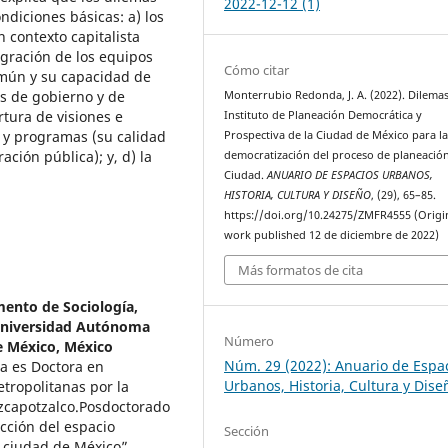
2022-12-12 (1)
ndiciones básicas: a) los
n contexto capitalista
egración de los equipos
Cómo citar
omún y su capacidad de
es de gobierno y de
Monterrubio Redonda, J. A. (2022). Dilemas
rtura de visiones e
Instituto de Planeación Democrática y
s y programas (su calidad
Prospectiva de la Ciudad de México para l
ación pública); y, d) la
democratización del proceso de planeación
Ciudad.
ANUARIO DE ESPACIOS URBANOS,
HISTORIA, CULTURA Y DISEÑO
, (29), 65–85.
https://doi.org/10.24275/ZMFR4555 (Origi
work published 12 de diciembre de 2022)
Más formatos de cita
ento de Sociología,
 Universidad Autónoma
Número
e México, México
Núm. 29 (2022): Anuario de Espa
a es Doctora en
Urbanos, Historia, Cultura y Dise
etropolitanas por la
zcapotzalco.Posdoctorado
cción del espacio
Sección
a ciudad de México”