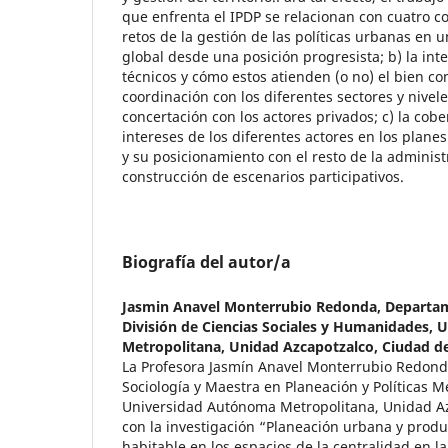
que enfrenta el IPDP se relacionan con cuatro co
retos de la gestión de las políticas urbanas en u
global desde una posición progresista; b) la int
técnicos y cómo estos atienden (o no) el bien c
coordinación con los diferentes sectores y nivel
concertación con los actores privados; c) la cobe
intereses de los diferentes actores en los plane
y su posicionamiento con el resto de la administr
construcción de escenarios participativos.
Biografía del autor/a
Jasmin Anavel Monterrubio Redonda,
Departam
División de Ciencias Sociales y Humanidades,
Metropolitana, Unidad Azcapotzalco, Ciudad d
La Profesora Jasmín Anavel Monterrubio Redond
Sociología y Maestra en Planeación y Políticas M
Universidad Autónoma Metropolitana, Unidad A
con la investigación “Planeación urbana y produ
habitable en los espacios de la centralidad en l