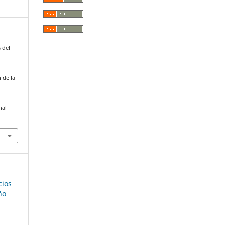
 del
a
 de la
nal
cios
ño