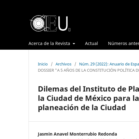
Acerca de la Revista
Actual
Números anter
Inicio
/
Archivos
/
Núm. 29 (2022): Anuario de Espa
DOSSIER "A 5 AÑOS DE LA CONSTITUCIÓN POLÍTICA D
Dilemas del Instituto de P
la Ciudad de México para l
planeación de la Ciudad
Jasmin Anavel Monterrubio Redonda