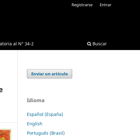
Registrarse
Entrar
toria al N° 34-2
Buscar
Enviar un artículo
e
Idioma
Español (España)
English
Português (Brasil)