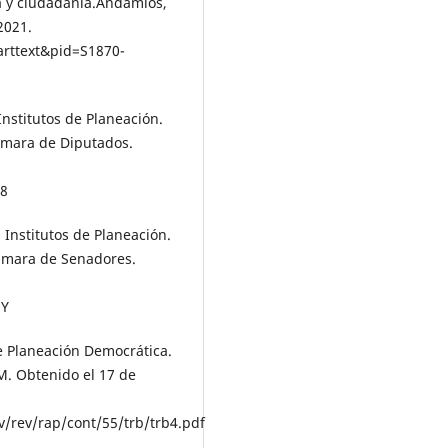
a y ciudadanía.Andamios,
2021.
_arttext&pid=S1870-
Institutos de Planeación.
Cámara de Diputados.
28
 Institutos de Planeación.
Cámara de Senadores.
zY
e Planeación Democrática.
M. Obtenido el 17 de
ev/rev/rap/cont/55/trb/trb4.pdf