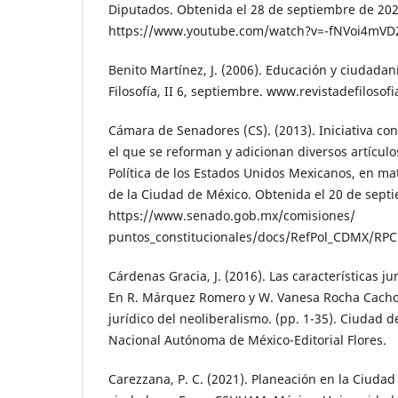
Diputados. Obtenida el 28 de septiembre de 20
https://www.youtube.com/watch?v=-fNVoi4mVD
Benito Martínez, J. (2006). Educación y ciudadaní
Filosofía, II 6, septiembre. www.revistadefilosofi
Cámara de Senadores (CS). (2013). Iniciativa co
el que se reforman y adicionan diversos artículo
Política de los Estados Unidos Mexicanos, en mat
de la Ciudad de México. Obtenida el 20 de sept
https://www.senado.gob.mx/comisiones/
puntos_constitucionales/docs/RefPol_CDMX/RPCM
Cárdenas Gracia, J. (2016). Las características ju
En R. Márquez Romero y W. Vanesa Rocha Cacho 
jurídico del neoliberalismo. (pp. 1-35). Ciudad 
Nacional Autónoma de México-Editorial Flores.
Carezzana, P. C. (2021). Planeación en la Ciudad