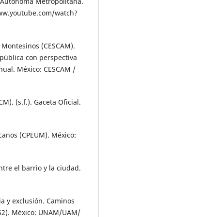
 Autónoma Metropolitana.
/www.youtube.com/watch?
io Montesinos (CESCAM).
 pública con perspectiva
nual. México: CESCAM /
). (s.f.). Gaceta Oficial.
icanos (CPEUM). México:
re el barrio y la ciudad.
ia y exclusión. Caminos
152). México: UNAM/UAM/