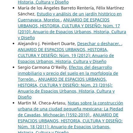
Historia, Cultura y Diseño
María de los Ángeles Barreto Rentería, Félix Martínez
Sánchez,
Estudio y análisis de un jardín histórico en
Cuernavaca, Morelos
,
ANUARIO DE ESPACIOS
URBANOS, HISTORIA, CULTURA Y DISEÑO: Núm. 17
(2010): Anuario de Espacios Urbanos, Historia, Cultura
y Diseño
Alejandro J. Peimbert Duarte,
Desechar o deshacer.
,
ANUARIO DE ESPACIOS URBANOS, HISTORIA,
CULTURA Y DISEÑO: Núm. 19 (2012): Anuario de
Espacios Urbanos, Historia, Cultura y Diseño
Sergio Carmona O'Reilly,
Efectos del desarrollo
inmobiliario y precio del suelo en la morfología de
Torreón.
,
ANUARIO DE ESPACIOS URBANOS,
HISTORIA, CULTURA Y DISEÑO: Núm. 23 (2016):
Anuario de Espacios Urbanos, Historia, Cultura y
Diseño
Martin M. Checa-Artasu,
Notas sobre la construcción
urbana de una ciudad pequeña mexicana: La Piedad
de Cavadas, Michoacán (1592-2010)
,
ANUARIO DE
ESPACIOS URBANOS, HISTORIA, CULTURA Y DISEÑO:
Núm. 18 (2011): Anuario de Espacios Urbanos,
Historia, Cultura y Diseño