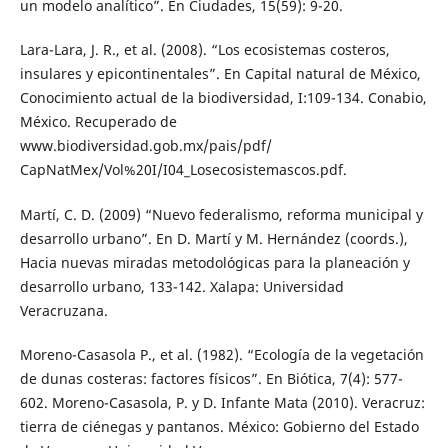
un modelo analítico”. En Ciudades, 15(59): 9-20.
Lara-Lara, J. R., et al. (2008). “Los ecosistemas costeros,
insulares y epicontinentales”. En Capital natural de México,
Conocimiento actual de la biodiversidad, I:109-134. Conabio,
México. Recuperado de
www.biodiversidad.gob.mx/pais/pdf/
CapNatMex/Vol%20I/I04_Losecosistemascos.pdf.
Martí, C. D. (2009) “Nuevo federalismo, reforma municipal y
desarrollo urbano”. En D. Martí y M. Hernández (coords.),
Hacia nuevas miradas metodológicas para la planeación y
desarrollo urbano, 133-142. Xalapa: Universidad
Veracruzana.
Moreno-Casasola P., et al. (1982). “Ecología de la vegetación
de dunas costeras: factores físicos”. En Biótica, 7(4): 577-
602. Moreno-Casasola, P. y D. Infante Mata (2010). Veracruz:
tierra de ciénegas y pantanos. México: Gobierno del Estado