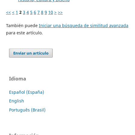
<<
<
1
2
3
4
5
6
7
8
9
10
>
>>
También puede
Iniciar una búsqueda de similitud avanzada
para este artículo.
Enviar un artículo
Idioma
Español (España)
English
Português (Brasil)