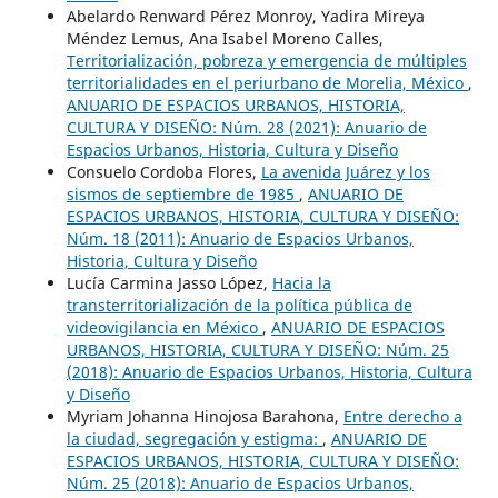
Abelardo Renward Pérez Monroy, Yadira Mireya
Méndez Lemus, Ana Isabel Moreno Calles,
Territorialización, pobreza y emergencia de múltiples
territorialidades en el periurbano de Morelia, México
,
ANUARIO DE ESPACIOS URBANOS, HISTORIA,
CULTURA Y DISEÑO: Núm. 28 (2021): Anuario de
Espacios Urbanos, Historia, Cultura y Diseño
Consuelo Cordoba Flores,
La avenida Juárez y los
sismos de septiembre de 1985
,
ANUARIO DE
ESPACIOS URBANOS, HISTORIA, CULTURA Y DISEÑO:
Núm. 18 (2011): Anuario de Espacios Urbanos,
Historia, Cultura y Diseño
Lucía Carmina Jasso López,
Hacia la
transterritorialización de la política pública de
videovigilancia en México
,
ANUARIO DE ESPACIOS
URBANOS, HISTORIA, CULTURA Y DISEÑO: Núm. 25
(2018): Anuario de Espacios Urbanos, Historia, Cultura
y Diseño
Myriam Johanna Hinojosa Barahona,
Entre derecho a
la ciudad, segregación y estigma:
,
ANUARIO DE
ESPACIOS URBANOS, HISTORIA, CULTURA Y DISEÑO:
Núm. 25 (2018): Anuario de Espacios Urbanos,