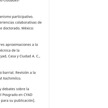
as-ciudades-
banismo participativo.
riencias colaborativas de
de doctorado. México:
Tres aproximaciones a la
écnica de la
yad, Casa y Ciudad A. C.,
 barrial. Revisión a la
M Xochimilco.
y debates sobre la
el Posgrado en CYAD
 para su publicación].