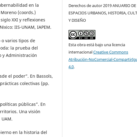
obernabilidad en la
Derechos de autor 2019 ANUARIO DE
. Moreno (coords.)
ESPACIOS URBANOS, HISTORIA, CUL
iglo XXI y reflexiones
Y DISEÑO
México: IIS-UNAM, IAPEM.
 o varios tipos de
Esta obra está bajo una licencia
oda: la prueba del
internacional
Creative Commons
o y Administración
Atribución-NoComercial-CompartirIg
4.0
.
de el poder”. En Bassols,
prácticas colectivas (pp.
 políticas públicas”. En
rritorios. Una visión
o: UAM.
ierno en la historia del