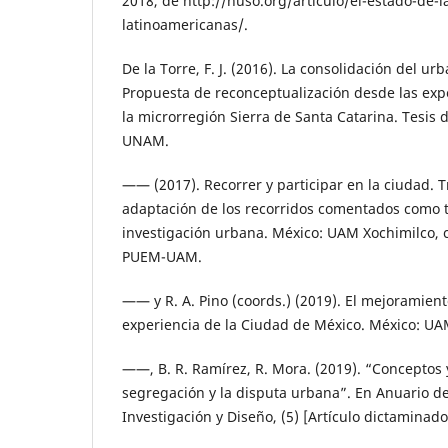
2018, de http://nuso.org/articulo/el-estado-de-l
latinoamericanas/.
De la Torre, F. J. (2016). La consolidación del ur
Propuesta de reconceptualización desde las expe
la microrregión Sierra de Santa Catarina. Tesis 
UNAM.
—— (2017). Recorrer y participar en la ciudad. 
adaptación de los recorridos comentados como t
investigación urbana. México: UAM Xochimilco, c
PUEM-UAM.
—— y R. A. Pino (coords.) (2019). El mejoramiento
experiencia de la Ciudad de México. México: UA
——, B. R. Ramírez, R. Mora. (2019). “Conceptos 
segregación y la disputa urbana”. En Anuario d
Investigación y Diseño, (5) [Artículo dictaminado