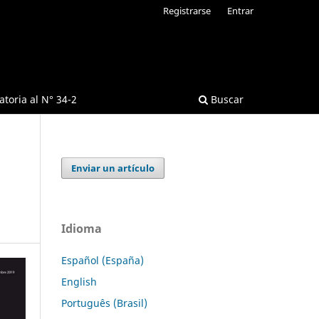
Registrarse
Entrar
toria al N° 34-2
Buscar
Enviar un artículo
Idioma
Español (España)
English
Português (Brasil)