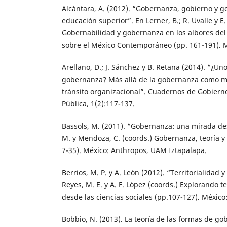
Alcántara, A. (2012). “Gobernanza, gobierno y g
educación superior”. En Lerner, B.; R. Uvalle y E
Gobernabilidad y gobernanza en los albores del s
sobre el México Contemporáneo (pp. 161-191). 
Arellano, D.; J. Sánchez y B. Retana (2014). “¿Uno
gobernanza? Más allá de la gobernanza como m
tránsito organizacional”. Cuadernos de Gobiern
Pública, 1(2):117-137.
Bassols, M. (2011). “Gobernanza: una mirada des
M. y Mendoza, C. (coords.) Gobernanza, teoría y 
7-35). México: Anthropos, UAM Iztapalapa.
Berrios, M. P. y A. León (2012). “Territorialidad y
Reyes, M. E. y A. F. López (coords.) Explorando te
desde las ciencias sociales (pp.107-127). Méxic
Bobbio, N. (2013). La teoría de las formas de gob