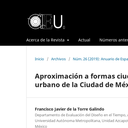
Acerca de la Revista
Actual
Números anter
Inicio
/
Archivos
/
Núm. 26 (2019): Anuario de Espa
Aproximación a formas ciu
urbano de la Ciudad de Mé
Francisco Javier de la Torre Galindo
Departamento de Evaluación del Diseño en el Tiempo, 
Universidad Autónoma Metropolitana, Unidad Azcapot
México