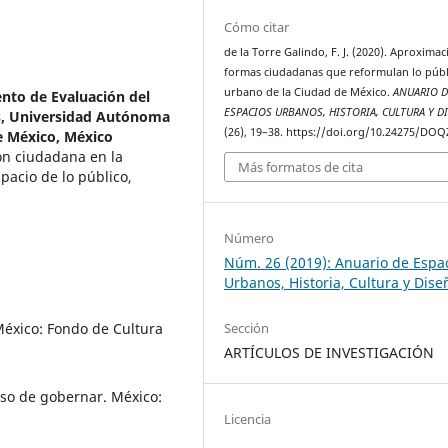
Cómo citar
de la Torre Galindo, F. J. (2020). Aproximac
formas ciudadanas que reformulan lo públ
urbano de la Ciudad de México.
ANUARIO D
to de Evaluación del
ESPACIOS URBANOS, HISTORIA, CULTURA Y D
s, Universidad Autónoma
(26), 19–38. https://doi.org/10.24275/DO
e México, México
ión ciudadana en la
Más formatos de cita
pacio de lo público,
Número
Núm. 26 (2019): Anuario de Espa
Urbanos, Historia, Cultura y Dise
México: Fondo de Cultura
Sección
ARTÍCULOS DE INVESTIGACIÓN
eso de gobernar. México:
Licencia