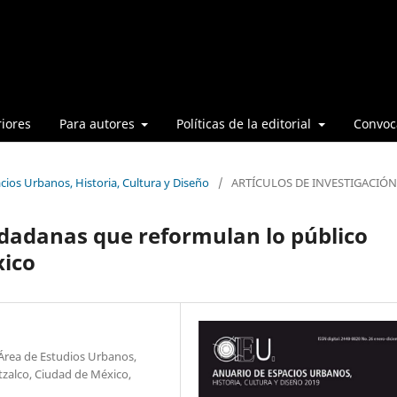
iores
Para autores
Políticas de la editorial
Convoca
cios Urbanos, Historia, Cultura y Diseño
/
ARTÍCULOS DE INVESTIGACIÓN
dadanas que reformulan lo público
xico
Área de Estudios Urbanos,
zalco, Ciudad de México,