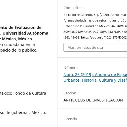
Cómo citar
de la Torre Galindo, F. J. (2020). Aproximac
formas ciudadanas que reformulan lo públ
urbano de la Ciudad de México.
ANUARIO D
to de Evaluación del
ESPACIOS URBANOS, HISTORIA, CULTURA Y D
s, Universidad Autónoma
(26), 19–38. https://doi.org/10.24275/DO
e México, México
ión ciudadana en la
Más formatos de cita
pacio de lo público,
Número
Núm. 26 (2019): Anuario de Espa
Urbanos, Historia, Cultura y Dise
México: Fondo de Cultura
Sección
ARTÍCULOS DE INVESTIGACIÓN
eso de gobernar. México:
Licencia