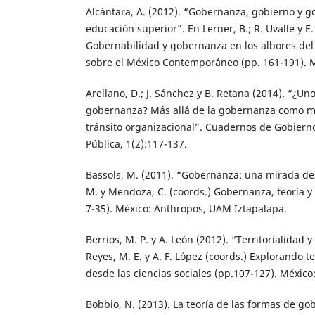
Alcántara, A. (2012). “Gobernanza, gobierno y g
educación superior”. En Lerner, B.; R. Uvalle y E
Gobernabilidad y gobernanza en los albores del s
sobre el México Contemporáneo (pp. 161-191). 
Arellano, D.; J. Sánchez y B. Retana (2014). “¿Uno
gobernanza? Más allá de la gobernanza como m
tránsito organizacional”. Cuadernos de Gobiern
Pública, 1(2):117-137.
Bassols, M. (2011). “Gobernanza: una mirada des
M. y Mendoza, C. (coords.) Gobernanza, teoría y 
7-35). México: Anthropos, UAM Iztapalapa.
Berrios, M. P. y A. León (2012). “Territorialidad y
Reyes, M. E. y A. F. López (coords.) Explorando te
desde las ciencias sociales (pp.107-127). Méxic
Bobbio, N. (2013). La teoría de las formas de gob