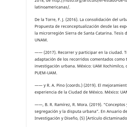
2018, de http://nuso.org/articulo/el-estado-de-l
latinoamericanas/.
De la Torre, F. J. (2016). La consolidación del ur
Propuesta de reconceptualización desde las expe
la microrregión Sierra de Santa Catarina. Tesis 
UNAM.
—— (2017). Recorrer y participar en la ciudad. 
adaptación de los recorridos comentados como t
investigación urbana. México: UAM Xochimilco, c
PUEM-UAM.
—— y R. A. Pino (coords.) (2019). El mejoramiento
experiencia de la Ciudad de México. México: UA
——, B. R. Ramírez, R. Mora. (2019). “Conceptos 
segregación y la disputa urbana”. En Anuario d
Investigación y Diseño, (5) [Artículo dictaminado