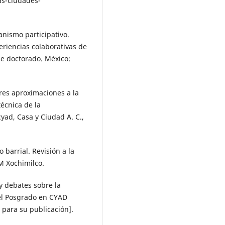
as-ciudades-
banismo participativo.
riencias colaborativas de
de doctorado. México:
Tres aproximaciones a la
écnica de la
yad, Casa y Ciudad A. C.,
 barrial. Revisión a la
M Xochimilco.
y debates sobre la
el Posgrado en CYAD
 para su publicación].