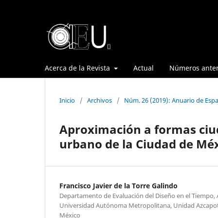
Acerca de la Revista
Actual
Números anter
Inicio
/
Archivos
/
Núm. 26 (2019): Anuario de Espa
Aproximación a formas ciu
urbano de la Ciudad de Mé
Francisco Javier de la Torre Galindo
Departamento de Evaluación del Diseño en el Tiempo, 
Universidad Autónoma Metropolitana, Unidad Azcapot
México