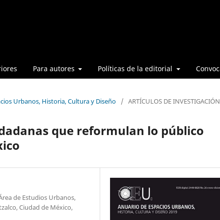
iores
Para autores
Políticas de la editorial
Convoca
cios Urbanos, Historia, Cultura y Diseño
/
ARTÍCULOS DE INVESTIGACIÓN
dadanas que reformulan lo público
xico
Área de Estudios Urbanos,
zalco, Ciudad de México,