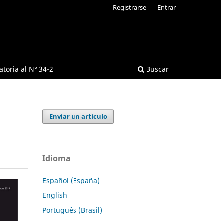
Registrarse
Entrar
toria al N° 34-2
Buscar
Enviar un artículo
Idioma
Español (España)
English
Português (Brasil)