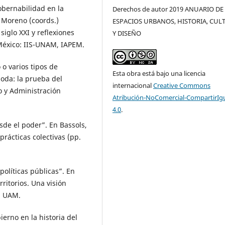
obernabilidad en la
Derechos de autor 2019 ANUARIO DE
. Moreno (coords.)
ESPACIOS URBANOS, HISTORIA, CUL
iglo XXI y reflexiones
Y DISEÑO
México: IIS-UNAM, IAPEM.
 o varios tipos de
Esta obra está bajo una licencia
oda: la prueba del
internacional
Creative Commons
o y Administración
Atribución-NoComercial-CompartirIg
4.0
.
de el poder”. En Bassols,
prácticas colectivas (pp.
 políticas públicas”. En
rritorios. Una visión
o: UAM.
ierno en la historia del