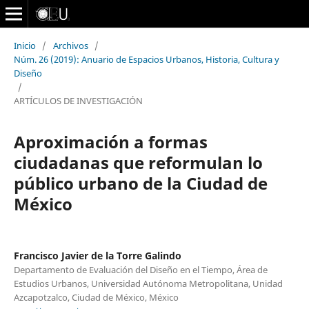
Inicio
/
Archivos
/
Núm. 26 (2019): Anuario de Espacios Urbanos, Historia, Cultura y
Diseño
/
ARTÍCULOS DE INVESTIGACIÓN
Aproximación a formas
ciudadanas que reformulan lo
público urbano de la Ciudad de
México
Francisco Javier de la Torre Galindo
Departamento de Evaluación del Diseño en el Tiempo, Área de
Estudios Urbanos, Universidad Autónoma Metropolitana, Unidad
Azcapotzalco, Ciudad de México, México