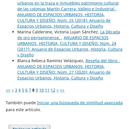
urbanos en la traza e inmuebles patrimonio cultural
de las colonias Martín Carrera, Vallejo e Industrial
,
ANUARIO DE ESPACIOS URBANOS, HISTORIA,
CULTURA Y DISEÑO: Núm. 25 (2018): Anuario de
Espacios Urbanos, Historia, Cultura y Diseño
Marina Calderone, Victoria Lujan Sánchez,
La Década
de oro pergaminense.
,
ANUARIO DE ESPACIOS
URBANOS, HISTORIA, CULTURA Y DISEÑO: Núm. 24
(2017): Anuario de Espacios Urbanos, Historia, Cultura
y Diseño
Blanca Rebeca Ramírez Velázquez,
Reseña del libro:
,
ANUARIO DE ESPACIOS URBANOS, HISTORIA,
CULTURA Y DISEÑO: Núm. 27 (2020): Anuario de
Espacios Urbanos, Historia, Cultura y Diseño
<<
<
3
4
5
6
7
8
9
10
11
12
>
>>
También puede
Iniciar una búsqueda de similitud avanzada
para este artículo.
Enviar un artículo