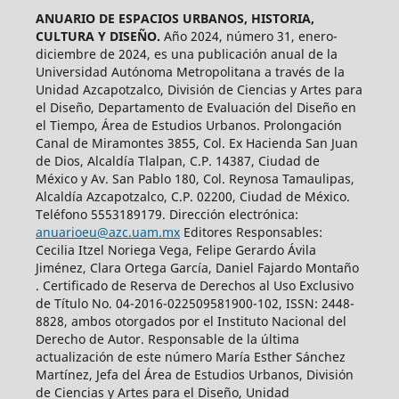
ANUARIO DE ESPACIOS URBANOS, HISTORIA,
CULTURA Y DISEÑO.
Año 2024, número 31, enero-
diciembre de 2024, es una publicación anual de la
Universidad Autónoma Metropolitana a través de la
Unidad Azcapotzalco, División de Ciencias y Artes para
el Diseño, Departamento de Evaluación del Diseño en
el Tiempo, Área de Estudios Urbanos. Prolongación
Canal de Miramontes 3855, Col. Ex Hacienda San Juan
de Dios, Alcaldía Tlalpan, C.P. 14387, Ciudad de
México y Av. San Pablo 180, Col. Reynosa Tamaulipas,
Alcaldía Azcapotzalco, C.P. 02200, Ciudad de México.
Teléfono 5553189179. Dirección electrónica:
anuarioeu@azc.uam.mx
Editores Responsables:
Cecilia Itzel Noriega Vega, Felipe Gerardo Ávila
Jiménez, Clara Ortega García, Daniel Fajardo Montaño
. Certificado de Reserva de Derechos al Uso Exclusivo
de Título No. 04-2016-022509581900-102, ISSN: 2448-
8828, ambos otorgados por el Instituto Nacional del
Derecho de Autor. Responsable de la última
actualización de este número María Esther Sánchez
Martínez, Jefa del Área de Estudios Urbanos, División
de Ciencias y Artes para el Diseño, Unidad