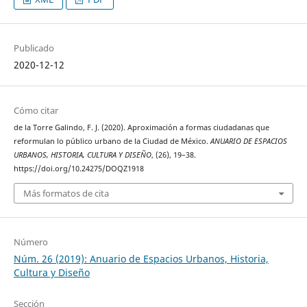
Publicado
2020-12-12
Cómo citar
de la Torre Galindo, F. J. (2020). Aproximación a formas ciudadanas que
reformulan lo público urbano de la Ciudad de México.
ANUARIO DE ESPACIOS
URBANOS, HISTORIA, CULTURA Y DISEÑO
, (26), 19–38.
https://doi.org/10.24275/DOQZ1918
Más formatos de cita
Número
Núm. 26 (2019): Anuario de Espacios Urbanos, Historia,
Cultura y Diseño
Sección