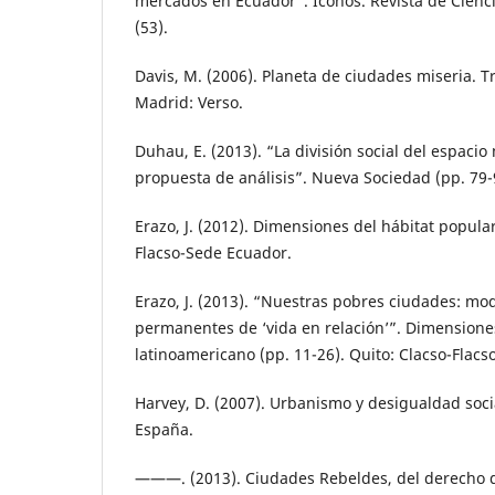
mercados en Ecuador”. Iconos. Revista de Cienci
(53).
Davis, M. (2006). Planeta de ciudades miseria. T
Madrid: Verso.
Duhau, E. (2013). “La división social del espaci
propuesta de análisis”. Nueva Sociedad (pp. 79-9
Erazo, J. (2012). Dimensiones del hábitat popular
Flacso-Sede Ecuador.
Erazo, J. (2013). “Nuestras pobres ciudades: mo
permanentes de ‘vida en relación’”. Dimensione
latinoamericano (pp. 11-26). Quito: Clacso-Flacs
Harvey, D. (2007). Urbanismo y desigualdad socia
España.
———. (2013). Ciudades Rebeldes, del derecho de