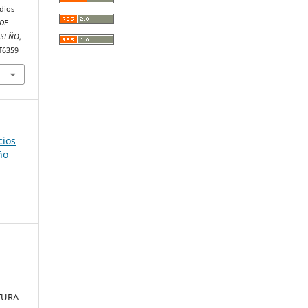
udios
DE
ISEÑO
,
ET6359
cios
ño
TURA