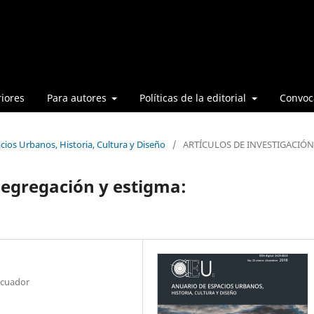
iores
Para autores
Políticas de la editorial
Convoca
cios Urbanos, Historia, Cultura y Diseño
/
ARTÍCULOS DE INVESTIGACIÓN
 segregación y estigma:
Ecuador