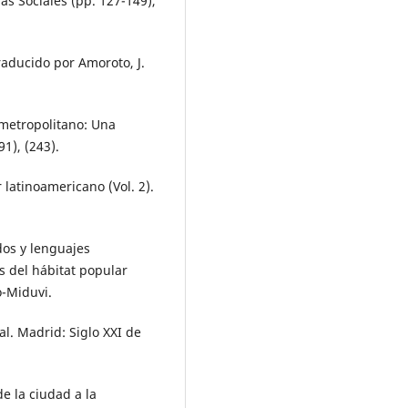
as Sociales (pp. 127-149),
raducido por Amoroto, J.
o metropolitano: Una
1), (243).
 latinoamericano (Vol. 2).
dos y lenguajes
s del hábitat popular
o-Miduvi.
l. Madrid: Siglo XXI de
 la ciudad a la