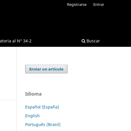
Registrarse
Entrar
toria al N° 34-2
Buscar
Enviar un artículo
Idioma
Español (España)
English
Português (Brasil)