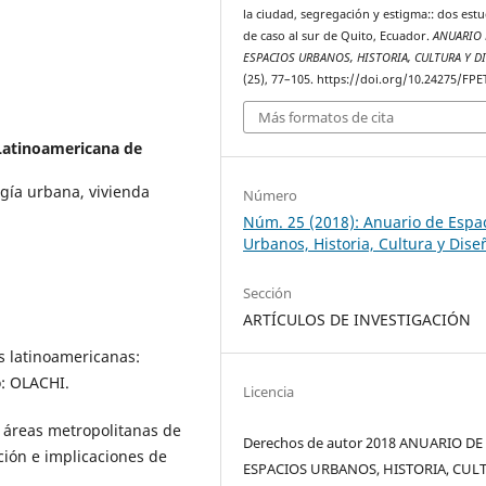
la ciudad, segregación y estigma:: dos est
de caso al sur de Quito, Ecuador.
ANUARIO 
ESPACIOS URBANOS, HISTORIA, CULTURA Y D
(25), 77–105. https://doi.org/10.24275/FP
Más formatos de cita
Latinoamericana de
ogía urbana, vivienda
Número
Núm. 25 (2018): Anuario de Espa
Urbanos, Historia, Cultura y Dise
Sección
ARTÍCULOS DE INVESTIGACIÓN
s latinoamericanas:
o: OLACHI.
Licencia
n áreas metropolitanas de
Derechos de autor 2018 ANUARIO DE
ción e implicaciones de
ESPACIOS URBANOS, HISTORIA, CUL