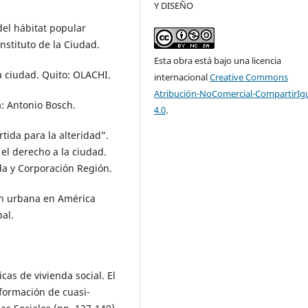
Y DISEÑO
 del hábitat popular
nstituto de la Ciudad.
Esta obra está bajo una licencia
la ciudad. Quito: OLACHI.
internacional
Creative Commons
Atribución-NoComercial-CompartirIg
: Antonio Bosch.
4.0
.
rtida para la alteridad”.
 el derecho a la ciudad.
da y Corporación Región.
ión urbana en América
al.
cas de vivienda social. El
nformación de cuasi-