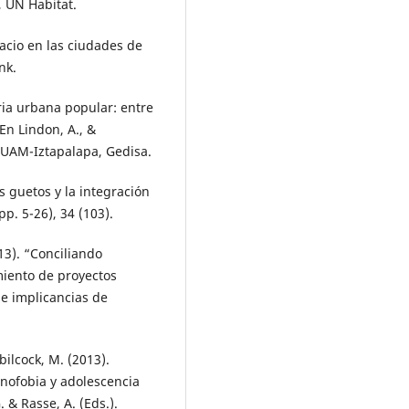
, UN Habitat.
pacio en las ciudades de
nk.
eria urbana popular: entre
 En Lindon, A., &
 UAM-Iztapalapa, Gedisa.
os guetos y la integración
pp. 5-26), 34 (103).
013). “Conciliando
miento de proyectos
 e implicancias de
ebilcock, M. (2013).
enofobia y adolescencia
 & Rasse, A. (Eds.).