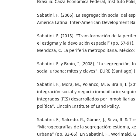
Brasilia: Caiza Económica Federal, Instituto Polis
Sabatini, F. (2006). La segregación social del es
América Latina. Inter-American Development Ba
Sabatini, F. (2015). “Transformación de la perif
el estigma y la devolución espacial” (pp. 57-91).
Mendoza, C. La periferia metropolitana. México:
Sabatini, F. y Brain, I. (2008). “La segregación, l
social urbana: mitos y claves”. EURE (Santiago) (
Sabatini, F., Mora, M., Polanco, M. & Brain, I. (2
integración social y negocio inmobiliario: segui
integrados (PIS) desarrollados por inmobiliarias
política”. Lincoln Institute of Land Policy.
Sabatini, F., Salcedo, R., Gómez, J., Silva, R. & Tr
“Microgeografías de la segregación: estigma, x
urbana” (pp. 33-66). En Sabatini, F., Worlmald, G.