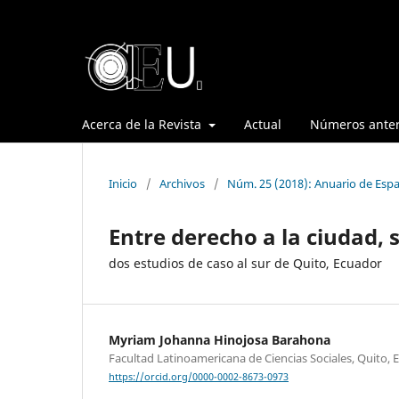
Acerca de la Revista
Actual
Números anter
Inicio
/
Archivos
/
Núm. 25 (2018): Anuario de Espa
Entre derecho a la ciudad,
dos estudios de caso al sur de Quito, Ecuador
Myriam Johanna Hinojosa Barahona
Facultad Latinoamericana de Ciencias Sociales, Quito, 
https://orcid.org/0000-0002-8673-0973