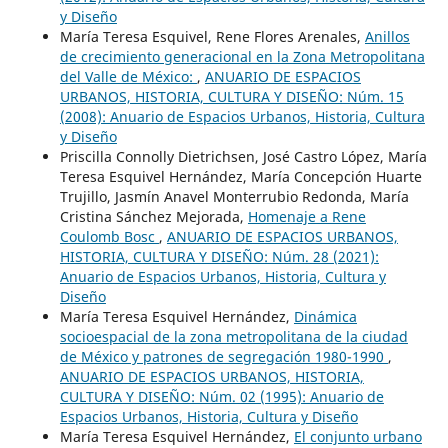
y Diseño
María Teresa Esquivel, Rene Flores Arenales,
Anillos
de crecimiento generacional en la Zona Metropolitana
del Valle de México:
,
ANUARIO DE ESPACIOS
URBANOS, HISTORIA, CULTURA Y DISEÑO: Núm. 15
(2008): Anuario de Espacios Urbanos, Historia, Cultura
y Diseño
Priscilla Connolly Dietrichsen, José Castro López, María
Teresa Esquivel Hernández, María Concepción Huarte
Trujillo, Jasmín Anavel Monterrubio Redonda, María
Cristina Sánchez Mejorada,
Homenaje a Rene
Coulomb Bosc
,
ANUARIO DE ESPACIOS URBANOS,
HISTORIA, CULTURA Y DISEÑO: Núm. 28 (2021):
Anuario de Espacios Urbanos, Historia, Cultura y
Diseño
María Teresa Esquivel Hernández,
Dinámica
socioespacial de la zona metropolitana de la ciudad
de México y patrones de segregación 1980-1990
,
ANUARIO DE ESPACIOS URBANOS, HISTORIA,
CULTURA Y DISEÑO: Núm. 02 (1995): Anuario de
Espacios Urbanos, Historia, Cultura y Diseño
María Teresa Esquivel Hernández,
El conjunto urbano