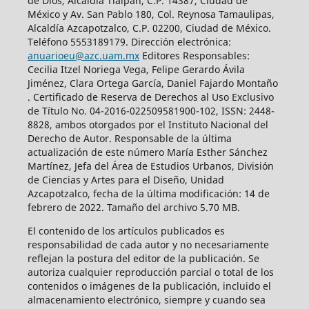
de Dios, Alcaldía Tlalpan, C.P. 14387, Ciudad de
México y Av. San Pablo 180, Col. Reynosa Tamaulipas,
Alcaldía Azcapotzalco, C.P. 02200, Ciudad de México.
Teléfono 5553189179. Dirección electrónica:
anuarioeu@azc.uam.mx
Editores Responsables:
Cecilia Itzel Noriega Vega, Felipe Gerardo Ávila
Jiménez, Clara Ortega García, Daniel Fajardo Montaño
. Certificado de Reserva de Derechos al Uso Exclusivo
de Título No. 04-2016-022509581900-102, ISSN: 2448-
8828, ambos otorgados por el Instituto Nacional del
Derecho de Autor. Responsable de la última
actualización de este número María Esther Sánchez
Martínez, Jefa del Área de Estudios Urbanos, División
de Ciencias y Artes para el Diseño, Unidad
Azcapotzalco, fecha de la última modificación: 14 de
febrero de 2022. Tamaño del archivo 5.70 MB.
El contenido de los artículos publicados es
responsabilidad de cada autor y no necesariamente
reflejan la postura del editor de la publicación. Se
autoriza cualquier reproducción parcial o total de los
contenidos o imágenes de la publicación, incluido el
almacenamiento electrónico, siempre y cuando sea