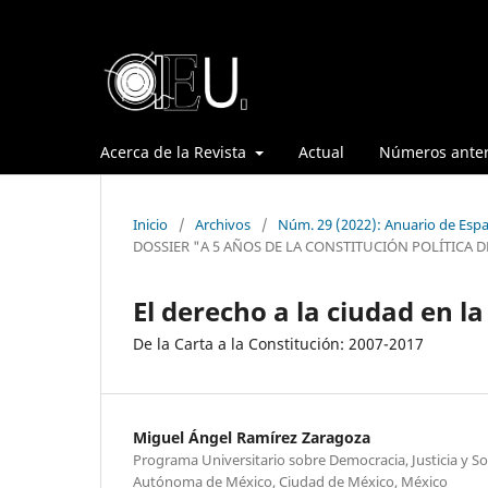
Acerca de la Revista
Actual
Números anter
Inicio
/
Archivos
/
Núm. 29 (2022): Anuario de Espa
DOSSIER "A 5 AÑOS DE LA CONSTITUCIÓN POLÍTICA D
El derecho a la ciudad en l
De la Carta a la Constitución: 2007-2017
Miguel Ángel Ramírez Zaragoza
Programa Universitario sobre Democracia, Justicia y S
Autónoma de México, Ciudad de México, México