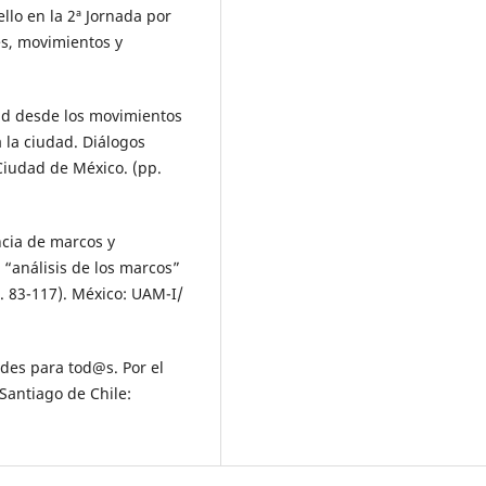
ello en la 2ª Jornada por
es, movimientos y
udad desde los movimientos
a la ciudad. Diálogos
Ciudad de México. (pp.
ncia de marcos y
l “análisis de los marcos”
p. 83-117). México: UAM-I/
ades para tod@s. Por el
Santiago de Chile: