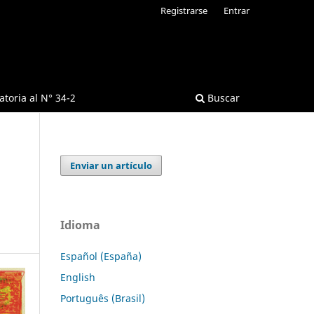
Registrarse
Entrar
toria al N° 34-2
Buscar
Enviar un artículo
Idioma
Español (España)
English
Português (Brasil)