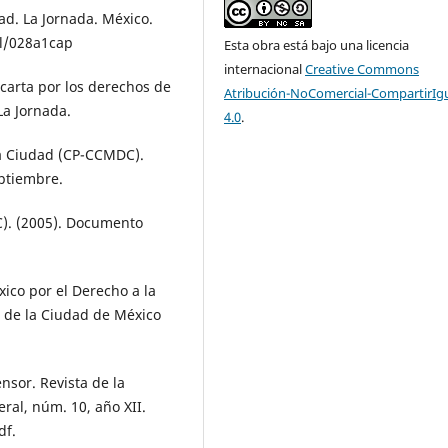
dad. La Jornada. México.
l/028a1cap
Esta obra está bajo una licencia
internacional
Creative Commons
a carta por los derechos de
Atribución-NoComercial-CompartirIg
 La Jornada.
4.0
.
la Ciudad (CP-CCMDC).
eptiembre.
C). (2005). Documento
ico por el Derecho a la
a de la Ciudad de México
nsor. Revista de la
ral, núm. 10, año XII.
df.