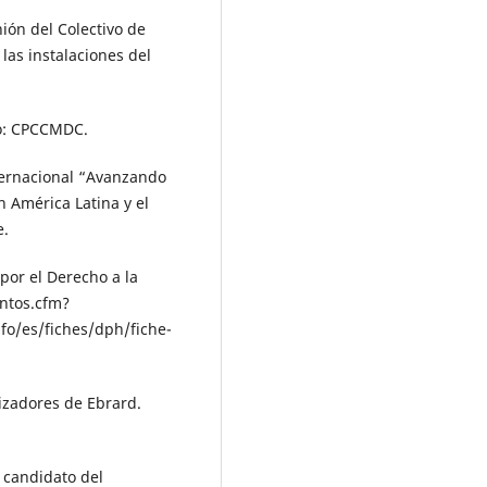
ión del Colectivo de
las instalaciones del
co: CPCCMDC.
nternacional “Avanzando
 América Latina y el
e.
por el Derecho a la
entos.cfm?
fo/es/fiches/dph/fiche-
izadores de Ebrard.
 candidato del