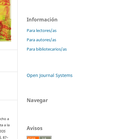
Información
Para lectores/as
Para autores/as
Para bibliotecarios/as
Open Journal Systems
Navegar
echo a
ta a la
Avisos
CIOS
), 87–