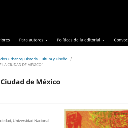
iores
Para autores
Políticas de la editorial
Convoca
cios Urbanos, Historia, Cultura y Diseño
/
E LA CIUDAD DE MÉXICO"
a Ciudad de México
ociedad, Universidad Nacional