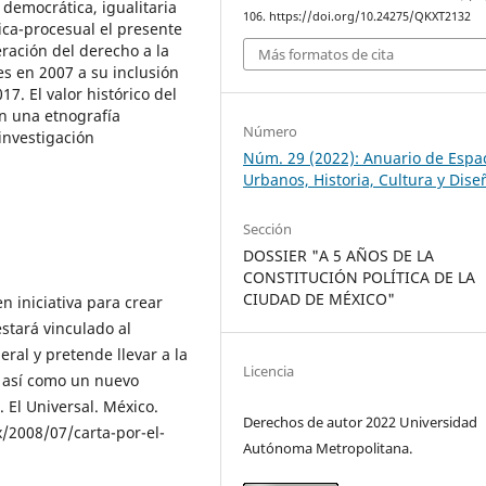
 democrática, igualitaria
106. https://doi.org/10.24275/QKXT2132
tica-procesual el presente
eración del derecho a la
Más formatos de cita
s en 2007 a su inclusión
7. El valor histórico del
en una etnografía
Número
investigación
Núm. 29 (2022): Anuario de Espa
Urbanos, Historia, Cultura y Dise
Sección
DOSSIER "A 5 AÑOS DE LA
CONSTITUCIÓN POLÍTICA DE LA
CIUDAD DE MÉXICO"
en iniciativa para crear
stará vinculado al
al y pretende llevar a la
Licencia
, así como un nuevo
 El Universal. México.
Derechos de autor 2022 Universidad
/2008/07/carta-por-el-
Autónoma Metropolitana.