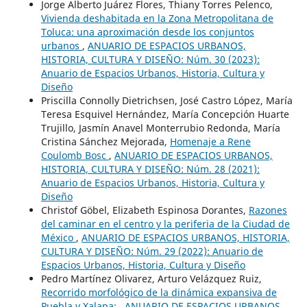
Jorge Alberto Juárez Flores, Thiany Torres Pelenco,
Vivienda deshabitada en la Zona Metropolitana de
Toluca: una aproximación desde los conjuntos
urbanos
,
ANUARIO DE ESPACIOS URBANOS,
HISTORIA, CULTURA Y DISEÑO: Núm. 30 (2023):
Anuario de Espacios Urbanos, Historia, Cultura y
Diseño
Priscilla Connolly Dietrichsen, José Castro López, María
Teresa Esquivel Hernández, María Concepción Huarte
Trujillo, Jasmín Anavel Monterrubio Redonda, María
Cristina Sánchez Mejorada,
Homenaje a Rene
Coulomb Bosc
,
ANUARIO DE ESPACIOS URBANOS,
HISTORIA, CULTURA Y DISEÑO: Núm. 28 (2021):
Anuario de Espacios Urbanos, Historia, Cultura y
Diseño
Christof Göbel, Elizabeth Espinosa Dorantes,
Razones
del caminar en el centro y la periferia de la Ciudad de
México
,
ANUARIO DE ESPACIOS URBANOS, HISTORIA,
CULTURA Y DISEÑO: Núm. 29 (2022): Anuario de
Espacios Urbanos, Historia, Cultura y Diseño
Pedro Martínez Olivarez, Arturo Velázquez Ruiz,
Recorrido morfológico de la dinámica expansiva de
Puebla y Xalapa:
,
ANUARIO DE ESPACIOS URBANOS,