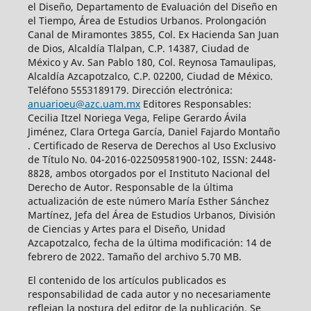
el Diseño, Departamento de Evaluación del Diseño en
el Tiempo, Área de Estudios Urbanos. Prolongación
Canal de Miramontes 3855, Col. Ex Hacienda San Juan
de Dios, Alcaldía Tlalpan, C.P. 14387, Ciudad de
México y Av. San Pablo 180, Col. Reynosa Tamaulipas,
Alcaldía Azcapotzalco, C.P. 02200, Ciudad de México.
Teléfono 5553189179. Dirección electrónica:
anuarioeu@azc.uam.mx
Editores Responsables:
Cecilia Itzel Noriega Vega, Felipe Gerardo Ávila
Jiménez, Clara Ortega García, Daniel Fajardo Montaño
. Certificado de Reserva de Derechos al Uso Exclusivo
de Título No. 04-2016-022509581900-102, ISSN: 2448-
8828, ambos otorgados por el Instituto Nacional del
Derecho de Autor. Responsable de la última
actualización de este número María Esther Sánchez
Martínez, Jefa del Área de Estudios Urbanos, División
de Ciencias y Artes para el Diseño, Unidad
Azcapotzalco, fecha de la última modificación: 14 de
febrero de 2022. Tamaño del archivo 5.70 MB.
El contenido de los artículos publicados es
responsabilidad de cada autor y no necesariamente
reflejan la postura del editor de la publicación. Se