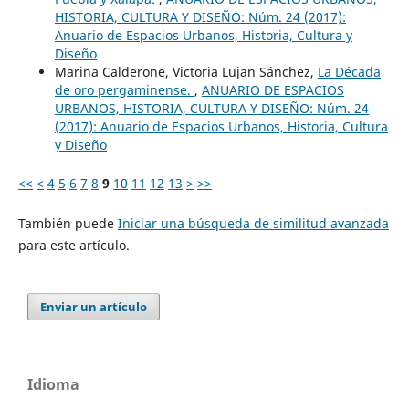
HISTORIA, CULTURA Y DISEÑO: Núm. 24 (2017):
Anuario de Espacios Urbanos, Historia, Cultura y
Diseño
Marina Calderone, Victoria Lujan Sánchez,
La Década
de oro pergaminense.
,
ANUARIO DE ESPACIOS
URBANOS, HISTORIA, CULTURA Y DISEÑO: Núm. 24
(2017): Anuario de Espacios Urbanos, Historia, Cultura
y Diseño
<<
<
4
5
6
7
8
9
10
11
12
13
>
>>
También puede
Iniciar una búsqueda de similitud avanzada
para este artículo.
Enviar un artículo
Idioma