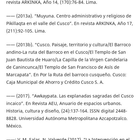
revista ARKINKA, Año 14, (170):76-84. Lima.
—— (2013a). “Muyuna. Centro administrativo y religioso de
Pikillaqta en el valle del Cusco”. En revista ARKINKA, Año 17,
(211):92-105. Lima.
—— (2013b). “Cusco. Paisaje, territorio y cultura/El Barroco
andino-La ruta del Barroco en el Cusco/El Templo de San
Juan Bautista de Huaro/La Capilla de la Virgen Candelaria
de Canincunca/El Templo de San Francisco de Asís de
Marcapata”. En Por la Ruta del barroco cusqueño. Cusco:
Caja Municipal de Ahorro y Crédito Cusco S. A.
—— (2017). “Awkaypata. Las explanadas sagradas del Cusco
incaico”. En Revista AEU, Anuario de espacios urbanos.
Historia, cultura y diseño, (24):137-164. ISSN digital 2448-
8828. Universidad Autónoma Metropolitana Azcapotzalco.
México.
——; V. M. Salas, N. Valverde (2017). “La Intervención en el