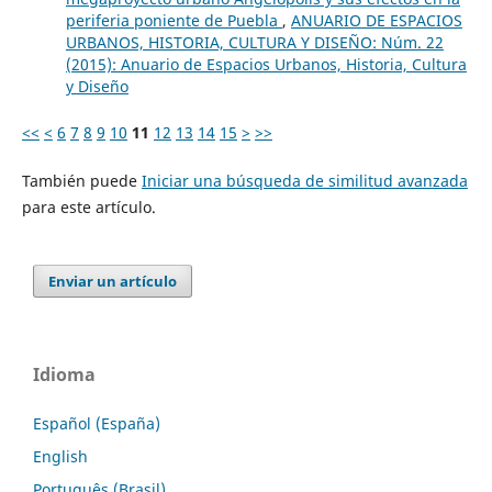
periferia poniente de Puebla
,
ANUARIO DE ESPACIOS
URBANOS, HISTORIA, CULTURA Y DISEÑO: Núm. 22
(2015): Anuario de Espacios Urbanos, Historia, Cultura
y Diseño
<<
<
6
7
8
9
10
11
12
13
14
15
>
>>
También puede
Iniciar una búsqueda de similitud avanzada
para este artículo.
Enviar un artículo
Idioma
Español (España)
English
Português (Brasil)