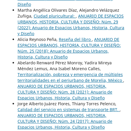
Diseño
Martha Angélica Olivares Díaz, Alejandro Velázquez
Zuñiga,
Ciudad pluricultural:
,
ANUARIO DE ESPACIOS
URBANOS, HISTORIA, CULTURA Y DISEÑO: Núm. 29
(2022): Anuario de Espacios Urbanos, Historia, Cultura
y Diseño
Alicia Reynoso Peña,
Reseña del libro
,
ANUARIO DE
ESPACIOS URBANOS, HISTORIA, CULTURA Y DISEÑO:
Núm. 25 (2018): Anuario de Espacios Urbanos,
Historia, Cultura y Diseño
Abelardo Renward Pérez Monroy, Yadira Mireya
Méndez Lemus, Ana Isabel Moreno Calles,
Territorialización, pobreza y emergencia de múltiples
territorialidades en el periurbano de Morelia, México
,
ANUARIO DE ESPACIOS URBANOS, HISTORIA,
CULTURA Y DISEÑO: Núm. 28 (2021): Anuario de
Espacios Urbanos, Historia, Cultura y Diseño
Jorge Alberto Juárez Flores, Thiany Torres Pelenco,
Calidad del servicio en sistemas de transporte BRT.
,
ANUARIO DE ESPACIOS URBANOS, HISTORIA,
CULTURA Y DISEÑO: Núm. 24 (2017): Anuario de
Espacios Urbanos, Historia, Cultura y Diseño