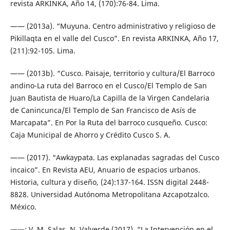
revista ARKINKA, Año 14, (170):76-84. Lima.
—— (2013a). “Muyuna. Centro administrativo y religioso de
Pikillaqta en el valle del Cusco”. En revista ARKINKA, Año 17,
(211):92-105. Lima.
—— (2013b). “Cusco. Paisaje, territorio y cultura/El Barroco
andino-La ruta del Barroco en el Cusco/El Templo de San
Juan Bautista de Huaro/La Capilla de la Virgen Candelaria
de Canincunca/El Templo de San Francisco de Asís de
Marcapata”. En Por la Ruta del barroco cusqueño. Cusco:
Caja Municipal de Ahorro y Crédito Cusco S. A.
—— (2017). “Awkaypata. Las explanadas sagradas del Cusco
incaico”. En Revista AEU, Anuario de espacios urbanos.
Historia, cultura y diseño, (24):137-164. ISSN digital 2448-
8828. Universidad Autónoma Metropolitana Azcapotzalco.
México.
——; V. M. Salas, N. Valverde (2017). “La Intervención en el