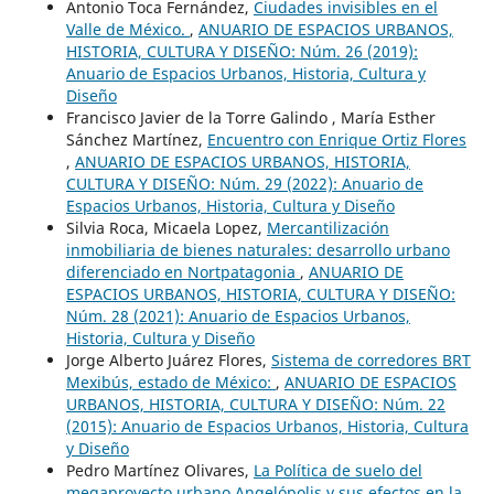
Antonio Toca Fernández,
Ciudades invisibles en el
Valle de México.
,
ANUARIO DE ESPACIOS URBANOS,
HISTORIA, CULTURA Y DISEÑO: Núm. 26 (2019):
Anuario de Espacios Urbanos, Historia, Cultura y
Diseño
Francisco Javier de la Torre Galindo , María Esther
Sánchez Martínez,
Encuentro con Enrique Ortiz Flores
,
ANUARIO DE ESPACIOS URBANOS, HISTORIA,
CULTURA Y DISEÑO: Núm. 29 (2022): Anuario de
Espacios Urbanos, Historia, Cultura y Diseño
Silvia Roca, Micaela Lopez,
Mercantilización
inmobiliaria de bienes naturales: desarrollo urbano
diferenciado en Nortpatagonia
,
ANUARIO DE
ESPACIOS URBANOS, HISTORIA, CULTURA Y DISEÑO:
Núm. 28 (2021): Anuario de Espacios Urbanos,
Historia, Cultura y Diseño
Jorge Alberto Juárez Flores,
Sistema de corredores BRT
Mexibús, estado de México:
,
ANUARIO DE ESPACIOS
URBANOS, HISTORIA, CULTURA Y DISEÑO: Núm. 22
(2015): Anuario de Espacios Urbanos, Historia, Cultura
y Diseño
Pedro Martínez Olivares,
La Política de suelo del
megaproyecto urbano Angelópolis y sus efectos en la