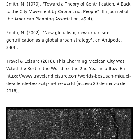
Smith, N. (1979). "Toward a Theory of Gen­trification. A Back
to the City Movement by Capital, not People". En Journal of
the American Planning Association, 45(4).
Smith, N. (2002). "New globalism, new urba­nism:
gentrification as a global urban stra­tegy". en Antipode,
34(3).
Travel & Leisure (2018). This Charming Mexi­can City Was
Voted the Best in the World for the 2nd Year in a Row. En
https://www.travelandleisure.com/worlds-best/san-miguel-
de-allende-best-city-in-the-world (ac­ceso 20 de marzo de
2018).