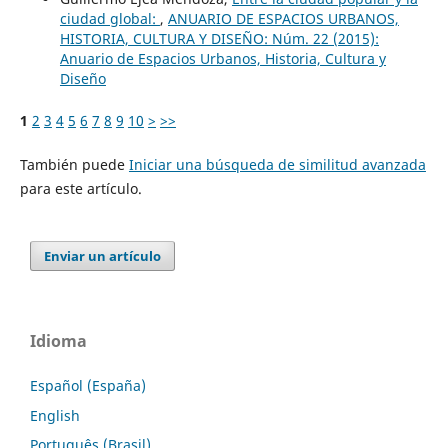
ciudad global:
,
ANUARIO DE ESPACIOS URBANOS,
HISTORIA, CULTURA Y DISEÑO: Núm. 22 (2015):
Anuario de Espacios Urbanos, Historia, Cultura y
Diseño
1
2
3
4
5
6
7
8
9
10
>
>>
También puede
Iniciar una búsqueda de similitud avanzada
para este artículo.
Enviar un artículo
Idioma
Español (España)
English
Português (Brasil)