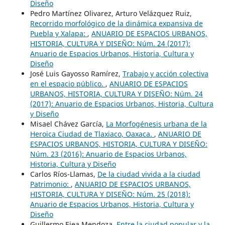
Diseño
Pedro Martínez Olivarez, Arturo Velázquez Ruiz,
Recorrido morfológico de la dinámica expansiva de
Puebla y Xalapa:
,
ANUARIO DE ESPACIOS URBANOS,
HISTORIA, CULTURA Y DISEÑO: Núm. 24 (2017):
Anuario de Espacios Urbanos, Historia, Cultura y
Diseño
José Luis Gayosso Ramírez,
Trabajo y acción colectiva
en el espacio público.
,
ANUARIO DE ESPACIOS
URBANOS, HISTORIA, CULTURA Y DISEÑO: Núm. 24
(2017): Anuario de Espacios Urbanos, Historia, Cultura
y Diseño
Misael Chávez García,
La Morfogénesis urbana de la
Heroica Ciudad de Tlaxiaco, Oaxaca.
,
ANUARIO DE
ESPACIOS URBANOS, HISTORIA, CULTURA Y DISEÑO:
Núm. 23 (2016): Anuario de Espacios Urbanos,
Historia, Cultura y Diseño
Carlos Ríos-Llamas,
De la ciudad vivida a la ciudad
Patrimonio:
,
ANUARIO DE ESPACIOS URBANOS,
HISTORIA, CULTURA Y DISEÑO: Núm. 25 (2018):
Anuario de Espacios Urbanos, Historia, Cultura y
Diseño
Guillermo Ejea Mendoza,
Entre la ciudad popular y la