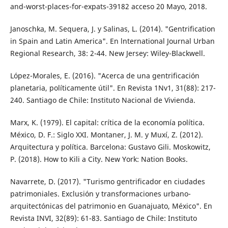
and-worst-places-for-expats-39182 acceso 20 Mayo, 2018.
Janoschka, M. Sequera, J. y Salinas, L. (2014). "Gentrification
in Spain and Latin Ame­rica". En lnternational Journal Urban
Re­gional Research, 38: 2-44. New Jersey: Wiley-Blackwell.
López-Morales, E. (2016). "Acerca de una gen­trificación
planetaria, políticamente útil". En Revista 1Nv1, 31(88): 217-
240. Santiago de Chile: Instituto Nacional de Vivienda.
Marx, K. (1979). El capital: crítica de la eco­nomía política.
México, D. F.: Siglo XXI. Montaner, J. M. y Muxí, Z. (2012).
Arquitectura y política. Barcelona: Gustavo Gili. Moskowitz,
P. (2018). How to Kili a City. New York: Nation Books.
Navarrete, D. (2017). "Turismo gentrificador en ciudades
patrimoniales. Exclusión y trans­formaciones urbano-
arquitectónicas del patrimonio en Guanajuato, México". En
Re­vista INVI, 32(89): 61-83. Santiago de Chile: Instituto