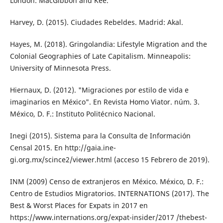
London: Mac­Gibbon and Kee.
Harvey, D. (2015). Ciudades Rebeldes. Madrid: Akal.
Hayes, M. (2018). Gringolandia: Lifestyle Mi­gration and the
Colonial Geographies of Late Capitalism. Minneapolis:
University of Minnesota Press.
Hiernaux, D. (2012). "Migraciones por estilo de vida e
imaginarios en México". En Revista Homo Viator. núm. 3.
México, D. F.: Institu­to Politécnico Nacional.
Inegi (2015). Sistema para la Consulta de In­formación
Censal 2015. En http://gaia.ine­
gi.org.mx/scince2/viewer.html (acceso 15 Febrero de 2019).
INM (2009) Censo de extranjeros en México. Mé­xico, D. F.:
Centro de Estudios Migratorios. INTERNATIONS (2017). The
Best & Worst Pla­ces for Expats in 2017 en
https://www.internations.org/expat-insider/2017 /the­best-