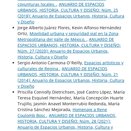
coyunturas locales.
,
ANUARIO DE ESPACIOS
URBANOS, HISTORIA, CULTURA Y DISEÑO: Núm. 25
(2018): Anuario de Espacios Urbanos, Historia, Cultura
y Diseño
Jorge Alberto Juárez Flores, Kevin Alfonso Hernández
Ortiz,
Movilidad urbana y seguridad vial en la Zona
Metropolitana del Valle de México.
,
ANUARIO DE
ESPACIOS URBANOS, HISTORIA, CULTURA Y DISEÑO:
Núm. 27 (2020): Anuario de Espacios Urbanos,
Historia, Cultura y Diseño
Sergio Antonio Carmona O'Reilly,
Espacios artísticos y
culturales de Regina
,
ANUARIO DE ESPACIOS
URBANOS, HISTORIA, CULTURA Y DISEÑO: Núm. 21
(2014): Anuario de Espacios Urbanos, Historia, Cultura
y Diseño
Priscilla Connolly Dietrichsen, José Castro López, María
Teresa Esquivel Hernández, María Concepción Huarte
Trujillo, Jasmín Anavel Monterrubio Redonda, María
Cristina Sánchez Mejorada,
Homenaje a Rene
Coulomb Bosc
,
ANUARIO DE ESPACIOS URBANOS,
HISTORIA, CULTURA Y DISEÑO: Núm. 28 (2021):
Anuario de Espacios Urbanos, Historia, Cultura y