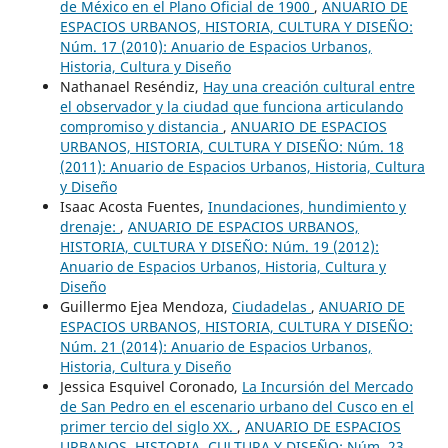
de México en el Plano Oficial de 1900
,
ANUARIO DE
ESPACIOS URBANOS, HISTORIA, CULTURA Y DISEÑO:
Núm. 17 (2010): Anuario de Espacios Urbanos,
Historia, Cultura y Diseño
Nathanael Reséndiz,
Hay una creación cultural entre
el observador y la ciudad que funciona articulando
compromiso y distancia
,
ANUARIO DE ESPACIOS
URBANOS, HISTORIA, CULTURA Y DISEÑO: Núm. 18
(2011): Anuario de Espacios Urbanos, Historia, Cultura
y Diseño
Isaac Acosta Fuentes,
Inundaciones, hundimiento y
drenaje:
,
ANUARIO DE ESPACIOS URBANOS,
HISTORIA, CULTURA Y DISEÑO: Núm. 19 (2012):
Anuario de Espacios Urbanos, Historia, Cultura y
Diseño
Guillermo Ejea Mendoza,
Ciudadelas
,
ANUARIO DE
ESPACIOS URBANOS, HISTORIA, CULTURA Y DISEÑO:
Núm. 21 (2014): Anuario de Espacios Urbanos,
Historia, Cultura y Diseño
Jessica Esquivel Coronado,
La Incursión del Mercado
de San Pedro en el escenario urbano del Cusco en el
primer tercio del siglo XX.
,
ANUARIO DE ESPACIOS
URBANOS, HISTORIA, CULTURA Y DISEÑO: Núm. 23