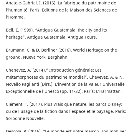
Anatole-Gabriel, I. (2016). La fabrique du patrimoine de
l’humanité. París: Éditions de la Maison des Sciences de
l’Homme.
Bell, E. (1999). “Antigua Guatemala: the city and its
heritage”. Antigua Guatemala: Antigua Tours.
Brumann, C. & D. Berliner (2016). World Heritage on the
ground. Nueva York: Berghahn.
Chenevez, A. (2014).“ Introduction générale: Les
métamorphoses du patrimoine mondial”. Chevevez, A. & N.
Novello Paglianti (Dirs.), L’invention de la Valeur Universelle
Exceptionnelle de l’Unesco (pp. 11-32). París: L’Harmattan.
Clément, T. (2017). Plus vrais que nature, les parcs Disney:
ou de l’usage de la fiction dans l’espace et le paysage. París:
Sorbonne Nouvelle.
Descola, P. (2016). “Le monde est notre maison, son mobilier