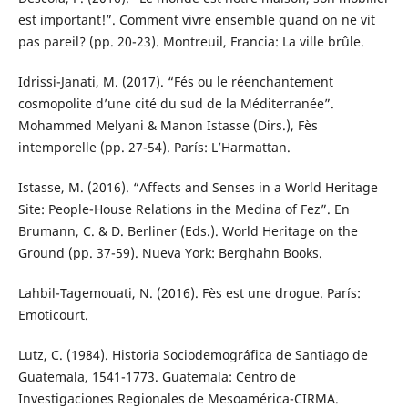
est important!”. Comment vivre ensemble quand on ne vit
pas pareil? (pp. 20-23). Montreuil, Francia: La ville brûle.
Idrissi-Janati, M. (2017). “Fés ou le réenchantement
cosmopolite d’une cité du sud de la Méditerranée”.
Mohammed Melyani & Manon Istasse (Dirs.), Fès
intemporelle (pp. 27-54). París: L’Harmattan.
Istasse, M. (2016). “Affects and Senses in a World Heritage
Site: People-House Relations in the Medina of Fez”. En
Brumann, C. & D. Berliner (Eds.). World Heritage on the
Ground (pp. 37-59). Nueva York: Berghahn Books.
Lahbil-Tagemouati, N. (2016). Fès est une drogue. París:
Emoticourt.
Lutz, C. (1984). Historia Sociodemográfica de Santiago de
Guatemala, 1541-1773. Guatemala: Centro de
Investigaciones Regionales de Mesoamérica-CIRMA.