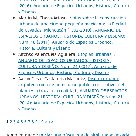
(2016): Anuario de Espacios Urbanos, Historia, Cultura
y Diseño
Martin M. Checa-Artasu,
Notas sobre la construcción
urbana de una ciudad pequeña mexicana: La Piedad
de Cavadas, Michoacán (1592-2010)
,
ANUARIO DE
ESPACIOS URBANOS, HISTORIA, CULTURA Y DISEÑO:
Núm. 18 (2011): Anuario de Espacios Urbanos,
Historia, Cultura y Diseño
Alfonso Valenzuela Aguilera,
Utopías urbanas:
,
ANUARIO DE ESPACIOS URBANOS, HISTORIA,
CULTURA Y DISEÑO: Núm. 24 (2017): Anuario de
Espacios Urbanos, Historia, Cultura y Diseño
Aarón César Castañeda Martínez,
Diseño urbano-
arquitectónico de un espacio público recreativo: del
plano y la traza a la realidad
,
ANUARIO DE ESPACIOS
URBANOS, HISTORIA, CULTURA Y DISEÑO: Núm. 21
(2014): Anuario de Espacios Urbanos, Historia, Cultura
y Diseño
1
2
3
4
5
6
7
8
9
10
>
>>
También puede
Iniciar una búsqueda de similitud avanzada