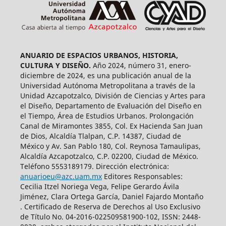
ANUARIO DE ESPACIOS URBANOS, HISTORIA,
CULTURA Y DISEÑO.
Año 2024, número 31, enero-
diciembre de 2024, es una publicación anual de la
Universidad Autónoma Metropolitana a través de la
Unidad Azcapotzalco, División de Ciencias y Artes para
el Diseño, Departamento de Evaluación del Diseño en
el Tiempo, Área de Estudios Urbanos. Prolongación
Canal de Miramontes 3855, Col. Ex Hacienda San Juan
de Dios, Alcaldía Tlalpan, C.P. 14387, Ciudad de
México y Av. San Pablo 180, Col. Reynosa Tamaulipas,
Alcaldía Azcapotzalco, C.P. 02200, Ciudad de México.
Teléfono 5553189179. Dirección electrónica:
anuarioeu@azc.uam.mx
Editores Responsables:
Cecilia Itzel Noriega Vega, Felipe Gerardo Ávila
Jiménez, Clara Ortega García, Daniel Fajardo Montaño
. Certificado de Reserva de Derechos al Uso Exclusivo
de Título No. 04-2016-022509581900-102, ISSN: 2448-