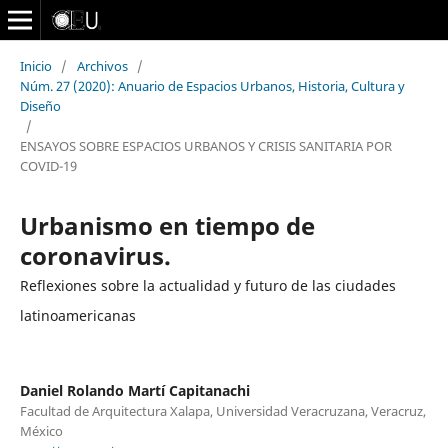
Inicio
/
Archivos
/
Núm. 27 (2020): Anuario de Espacios Urbanos, Historia, Cultura y
Diseño
/
ENSAYOS SOBRE ESPACIOS URBANOS Y CRISIS SANITARIA POR
COVID-19
Urbanismo en tiempo de
coronavirus.
Reflexiones sobre la actualidad y futuro de las ciudades
latinoamericanas
Daniel Rolando Martí Capitanachi
Facultad de Arquitectura Xalapa, Universidad Veracruzana, Veracruz,
México