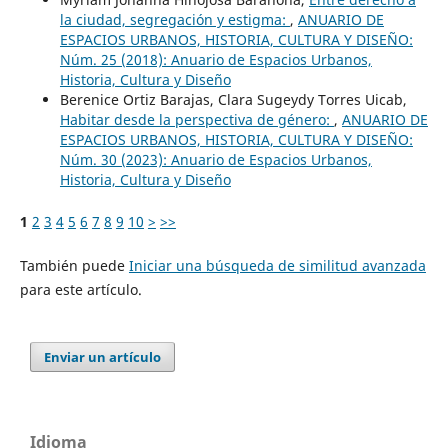
la ciudad, segregación y estigma:
,
ANUARIO DE
ESPACIOS URBANOS, HISTORIA, CULTURA Y DISEÑO:
Núm. 25 (2018): Anuario de Espacios Urbanos,
Historia, Cultura y Diseño
Berenice Ortiz Barajas, Clara Sugeydy Torres Uicab,
Habitar desde la perspectiva de género:
,
ANUARIO DE
ESPACIOS URBANOS, HISTORIA, CULTURA Y DISEÑO:
Núm. 30 (2023): Anuario de Espacios Urbanos,
Historia, Cultura y Diseño
1
2
3
4
5
6
7
8
9
10
>
>>
También puede
Iniciar una búsqueda de similitud avanzada
para este artículo.
Enviar un artículo
Idioma