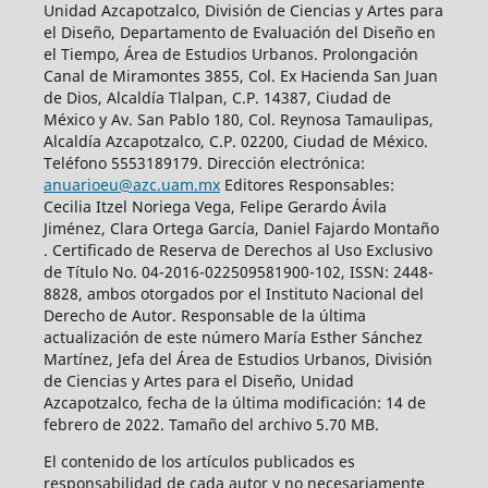
Unidad Azcapotzalco, División de Ciencias y Artes para
el Diseño, Departamento de Evaluación del Diseño en
el Tiempo, Área de Estudios Urbanos. Prolongación
Canal de Miramontes 3855, Col. Ex Hacienda San Juan
de Dios, Alcaldía Tlalpan, C.P. 14387, Ciudad de
México y Av. San Pablo 180, Col. Reynosa Tamaulipas,
Alcaldía Azcapotzalco, C.P. 02200, Ciudad de México.
Teléfono 5553189179. Dirección electrónica:
anuarioeu@azc.uam.mx
Editores Responsables:
Cecilia Itzel Noriega Vega, Felipe Gerardo Ávila
Jiménez, Clara Ortega García, Daniel Fajardo Montaño
. Certificado de Reserva de Derechos al Uso Exclusivo
de Título No. 04-2016-022509581900-102, ISSN: 2448-
8828, ambos otorgados por el Instituto Nacional del
Derecho de Autor. Responsable de la última
actualización de este número María Esther Sánchez
Martínez, Jefa del Área de Estudios Urbanos, División
de Ciencias y Artes para el Diseño, Unidad
Azcapotzalco, fecha de la última modificación: 14 de
febrero de 2022. Tamaño del archivo 5.70 MB.
El contenido de los artículos publicados es
responsabilidad de cada autor y no necesariamente