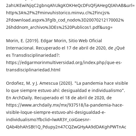
2ahUKEwiNjqC2gbnqAhUkgKOKHeQcDFsQFjAHegQIAhAB&url=
http%3A%2F%2Fminvuhistorico.minvu.cl%2Fincjs%
2Fdownload.aspx%3Fglb_cod_nodo%3D20070212170002%
26hddnom_archivo%3DEs%2520Publicos1.pdf&usg=
Morin, E. (2019). Edgar Morin, Sitio Web Oficial
Internacional. Recuperado el 17 de abril de 2020, de ¿Qué
es Transdisciplinariedad?:
https://edgarmorinmultiversidad.org/in­dex.php/que-es-
transdisciplinariedad.html
Ordoñez, M. y J. Amescua (2020). "La pan­demia hace visible
lo que siempre estu­vo ahí: desigualdad e individualismo".
En ArchDaily. Recuperado el 18 de abril de 2020, de
https://www.archdaily.mx/mx/937518/la-pandemia-hace-
visible-lo­que-siempre-estuvo-ahi-desigualdad-e­
individualismo?fbclid=lwAR3Y_coiGoesnr­
QAb4bhAhSBt1Q_Pdupy2n47CQZwGHyA­A9dDAKghPWTnAc