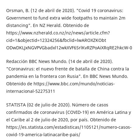
Orsman, B. (12 de abril de 2020). "Covid 19 coronavirus:
Government to fund extra wide footpaths to maintain 2m
distancing". En NZ Herald. Obtenido de
https://www.nzherald.co.nz/nz/news/article.cfm?
cid=1&objectid=12324256&fbclid=lwAROXZKObt
ODwDKLJxNGVPVGbadxl12wkXVF6SrlKvRZPoAiXRqRE2hkcW-0
Redacción BBC News Mundo. (14 de abril de 2020).
"Coronavirus: el nuevo frente de batalla de China contra la
pandemia en la frontera con Rusia". En BBC News Mundo.
Obtenido de https://www.bbc.com/mun­do/noticias-
internacional-52275311
STATISTA (02 de julio de 2020). Número de casos
confirmados de coronavirus (COVID-19) en América Latina y
el Caribe al 2 de ju­lio de 2020, por país. Obtenido de
https://es.statista.com/estadisticas/1105121/numero-casos-
covid-19-america-latina­caribe-pais/