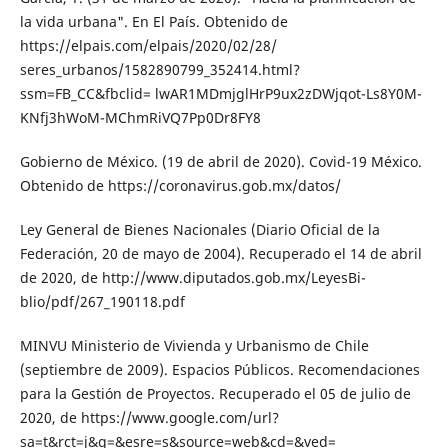
la vida urbana". En El País. Obteni­do de
https://elpais.com/elpais/2020/02/28/
seres_urbanos/1582890799_352414.html?
ssm=FB_CC&fbclid= lwAR1MDmjglHrP9ux2zDWjqot-Ls8Y0M-
KNfj3hWoM-MChmRiVQ7Pp0Dr8FY8
Gobierno de México. (19 de abril de 2020). Co­vid-19 México.
Obtenido de https://corona­virus.gob.mx/datos/
Ley General de Bienes Nacionales (Diario Oficial de la
Federación, 20 de mayo de 2004). Recuperado el 14 de abril
de 2020, de http://www.diputados.gob.mx/LeyesBi­
blio/pdf/267_190118.pdf
MINVU Ministerio de Vivienda y Urbanismo de Chile
(septiembre de 2009). Espacios Pú­blicos. Recomendaciones
para la Ges­tión de Proyectos. Recuperado el 05 de julio de
2020, de https://www.google.com/url?
sa=t&rct=j&q=&esre=s&source=web&cd=&ved=