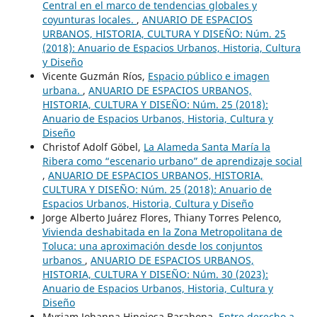
Central en el marco de tendencias globales y
coyunturas locales.
,
ANUARIO DE ESPACIOS
URBANOS, HISTORIA, CULTURA Y DISEÑO: Núm. 25
(2018): Anuario de Espacios Urbanos, Historia, Cultura
y Diseño
Vicente Guzmán Ríos,
Espacio público e imagen
urbana.
,
ANUARIO DE ESPACIOS URBANOS,
HISTORIA, CULTURA Y DISEÑO: Núm. 25 (2018):
Anuario de Espacios Urbanos, Historia, Cultura y
Diseño
Christof Adolf Göbel,
La Alameda Santa María la
Ribera como “escenario urbano” de aprendizaje social
,
ANUARIO DE ESPACIOS URBANOS, HISTORIA,
CULTURA Y DISEÑO: Núm. 25 (2018): Anuario de
Espacios Urbanos, Historia, Cultura y Diseño
Jorge Alberto Juárez Flores, Thiany Torres Pelenco,
Vivienda deshabitada en la Zona Metropolitana de
Toluca: una aproximación desde los conjuntos
urbanos
,
ANUARIO DE ESPACIOS URBANOS,
HISTORIA, CULTURA Y DISEÑO: Núm. 30 (2023):
Anuario de Espacios Urbanos, Historia, Cultura y
Diseño
Myriam Johanna Hinojosa Barahona,
Entre derecho a