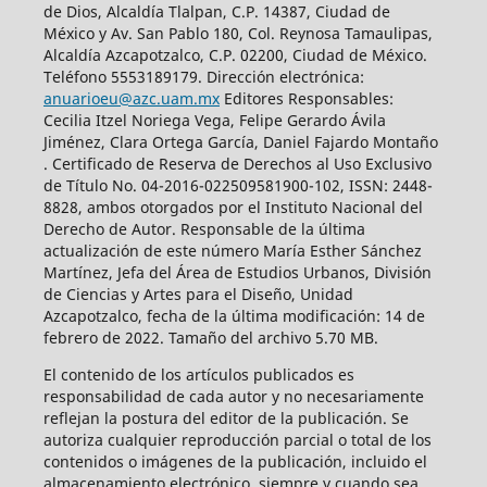
de Dios, Alcaldía Tlalpan, C.P. 14387, Ciudad de
México y Av. San Pablo 180, Col. Reynosa Tamaulipas,
Alcaldía Azcapotzalco, C.P. 02200, Ciudad de México.
Teléfono 5553189179. Dirección electrónica:
anuarioeu@azc.uam.mx
Editores Responsables:
Cecilia Itzel Noriega Vega, Felipe Gerardo Ávila
Jiménez, Clara Ortega García, Daniel Fajardo Montaño
. Certificado de Reserva de Derechos al Uso Exclusivo
de Título No. 04-2016-022509581900-102, ISSN: 2448-
8828, ambos otorgados por el Instituto Nacional del
Derecho de Autor. Responsable de la última
actualización de este número María Esther Sánchez
Martínez, Jefa del Área de Estudios Urbanos, División
de Ciencias y Artes para el Diseño, Unidad
Azcapotzalco, fecha de la última modificación: 14 de
febrero de 2022. Tamaño del archivo 5.70 MB.
El contenido de los artículos publicados es
responsabilidad de cada autor y no necesariamente
reflejan la postura del editor de la publicación. Se
autoriza cualquier reproducción parcial o total de los
contenidos o imágenes de la publicación, incluido el
almacenamiento electrónico, siempre y cuando sea