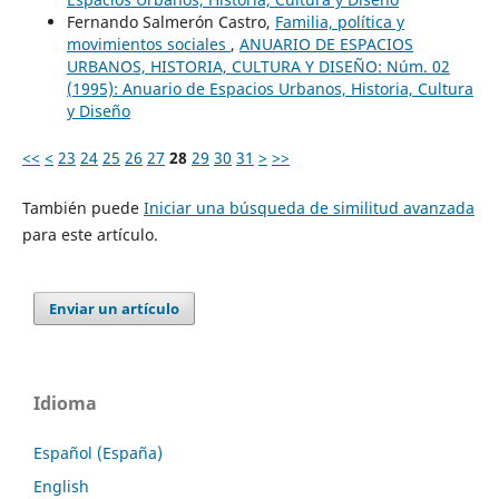
Fernando Salmerón Castro,
Familia, política y
movimientos sociales
,
ANUARIO DE ESPACIOS
URBANOS, HISTORIA, CULTURA Y DISEÑO: Núm. 02
(1995): Anuario de Espacios Urbanos, Historia, Cultura
y Diseño
<<
<
23
24
25
26
27
28
29
30
31
>
>>
También puede
Iniciar una búsqueda de similitud avanzada
para este artículo.
Enviar un artículo
Idioma
Español (España)
English