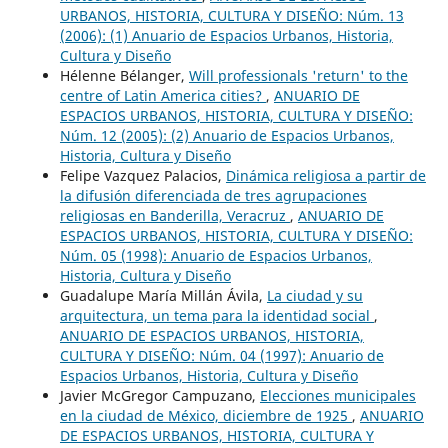
URBANOS, HISTORIA, CULTURA Y DISEÑO: Núm. 13
(2006): (1) Anuario de Espacios Urbanos, Historia,
Cultura y Diseño
Hélenne Bélanger,
Will professionals 'return' to the
centre of Latin America cities?
,
ANUARIO DE
ESPACIOS URBANOS, HISTORIA, CULTURA Y DISEÑO:
Núm. 12 (2005): (2) Anuario de Espacios Urbanos,
Historia, Cultura y Diseño
Felipe Vazquez Palacios,
Dinámica religiosa a partir de
la difusión diferenciada de tres agrupaciones
religiosas en Banderilla, Veracruz
,
ANUARIO DE
ESPACIOS URBANOS, HISTORIA, CULTURA Y DISEÑO:
Núm. 05 (1998): Anuario de Espacios Urbanos,
Historia, Cultura y Diseño
Guadalupe María Millán Ávila,
La ciudad y su
arquitectura, un tema para la identidad social
,
ANUARIO DE ESPACIOS URBANOS, HISTORIA,
CULTURA Y DISEÑO: Núm. 04 (1997): Anuario de
Espacios Urbanos, Historia, Cultura y Diseño
Javier McGregor Campuzano,
Elecciones municipales
en la ciudad de México, diciembre de 1925
,
ANUARIO
DE ESPACIOS URBANOS, HISTORIA, CULTURA Y