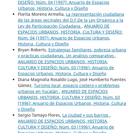
DISEÑO: Núm. 04 (1997): Anuario de Espacios
Urbanos, Historia, Cultura y Diseño
Florita Moreno Armella,
La representación ciudadana
de las áreas vecinales del D.F.De la Ley Orgánica a la
Ley de Participación Ciudadana
,
ANUARIO DE
ESPACIOS URBANOS, HISTORIA, CULTURA Y DISEÑO:
Núm. 04 (1997): Anuario de Espacios Urbanos,
Historia, Cultura y Diseño
Bryan Roberts,
Estrategias familiares, pobreza urbana
y prácticas ciudadanas. Un análisis comparativo
,
ANUARIO DE ESPACIOS URBANOS, HISTORIA,
CULTURA Y DISEÑO: Núm. 03 (1996): Anuario de
Espacios Urbanos, Historia, Cultura y Diseño
Diana Magnolia Rosaldo Lugo, José Humberto Fuentes
Gómez,
Turismo local, espacio costero y problemas
urbanos en Yucatán
,
ANUARIO DE ESPACIOS
URBANOS, HISTORIA, CULTURA Y DISEÑO: Núm. 03
(1996): Anuario de Espacios Urbanos, Historia, Cultura
y Diseño
Sergio Tamayo Flores,
La ciudad y sus barrios
,
ANUARIO DE ESPACIOS URBANOS, HISTORIA,
CULTURA Y DISEÑO: Núm. 03 (1996): Anuario de
Espacios Urbanos, Historia, Cultura y Diseño