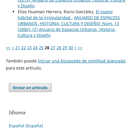
y Diseño
Elías Huaman Herrera, Rocío González,
El nuevo
hábitat de la irregularidad
,
ANUARIO DE ESPACIOS
URBANOS, HISTORIA, CULTURA Y DISEÑO: Núm. 13
(2006): (2) Anuario de Espacios Urbanos, Historia,
Cultura y Diseño
<<
<
21
22
23
24
25
26
27
28
29
30
>
>>
También puede
Iniciar una búsqueda de similitud avanzada
para este artículo.
Enviar un artículo
Idioma
Español (España)