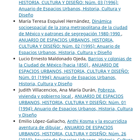
HISTORIA, CULTURA Y DISEÑO: Núm. 03 (1996):
Anuario de Espacios Urbanos, Historia, Cultura y
Diseño
María Teresa Esquivel Hernández,
Dinámica
socioespacial de la zona metropolitana de la ciudad
de México y patrones de segregación 1980-1990
,
ANUARIO DE ESPACIOS URBANOS, HISTORIA,
CULTURA Y DISEÑO: Núm. 02 (1995): Anuario de
Espacios Urbanos, Historia, Cultura y Diseño
Lucio Ernesto Maldonado Ojeda,
Barrios y colonias de
la Ciudad de México (hacia 1850)
,
ANUARIO DE
ESPACIOS URBANOS, HISTORIA, CULTURA Y DISEÑO:
Núm. 01 (1994): Anuario de Espacios Urbanos,
Historia, Cultura y Diseño
Judith Villacencios, Ana María Durán,
Pobreza,
vivienda y gobierno local
,
ANUARIO DE ESPACIOS
URBANOS, HISTORIA, CULTURA Y DISEÑO: Núm. 01
(1994): Anuario de Espacios Urbanos, Historia, Cultura
y Diseño
Emilio López-Galiacho,
Anthi Kosma y la escurridiza
aventura de dibujar
,
ANUARIO DE ESPACIOS
URBANOS, HISTORIA, CULTURA Y DISEÑO: Núm. 26
(2019): Anuario de Espacios Urbanos, Historia, Cultura