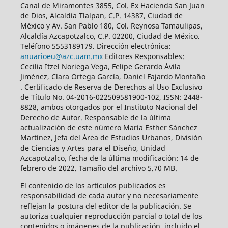
Canal de Miramontes 3855, Col. Ex Hacienda San Juan
de Dios, Alcaldía Tlalpan, C.P. 14387, Ciudad de
México y Av. San Pablo 180, Col. Reynosa Tamaulipas,
Alcaldía Azcapotzalco, C.P. 02200, Ciudad de México.
Teléfono 5553189179. Dirección electrónica:
anuarioeu@azc.uam.mx
Editores Responsables:
Cecilia Itzel Noriega Vega, Felipe Gerardo Ávila
Jiménez, Clara Ortega García, Daniel Fajardo Montaño
. Certificado de Reserva de Derechos al Uso Exclusivo
de Título No. 04-2016-022509581900-102, ISSN: 2448-
8828, ambos otorgados por el Instituto Nacional del
Derecho de Autor. Responsable de la última
actualización de este número María Esther Sánchez
Martínez, Jefa del Área de Estudios Urbanos, División
de Ciencias y Artes para el Diseño, Unidad
Azcapotzalco, fecha de la última modificación: 14 de
febrero de 2022. Tamaño del archivo 5.70 MB.
El contenido de los artículos publicados es
responsabilidad de cada autor y no necesariamente
reflejan la postura del editor de la publicación. Se
autoriza cualquier reproducción parcial o total de los
contenidos o imágenes de la publicación, incluido el