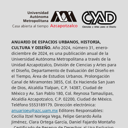
ANUARIO DE ESPACIOS URBANOS, HISTORIA,
CULTURA Y DISEÑO.
Año 2024, número 31, enero-
diciembre de 2024, es una publicación anual de la
Universidad Autónoma Metropolitana a través de la
Unidad Azcapotzalco, División de Ciencias y Artes para
el Diseño, Departamento de Evaluación del Diseño en
el Tiempo, Área de Estudios Urbanos. Prolongación
Canal de Miramontes 3855, Col. Ex Hacienda San Juan
de Dios, Alcaldía Tlalpan, C.P. 14387, Ciudad de
México y Av. San Pablo 180, Col. Reynosa Tamaulipas,
Alcaldía Azcapotzalco, C.P. 02200, Ciudad de México.
Teléfono 5553189179. Dirección electrónica:
anuarioeu@azc.uam.mx
Editores Responsables:
Cecilia Itzel Noriega Vega, Felipe Gerardo Ávila
Jiménez, Clara Ortega García, Daniel Fajardo Montaño
. Certificado de Reserva de Derechos al Uso Exclusivo