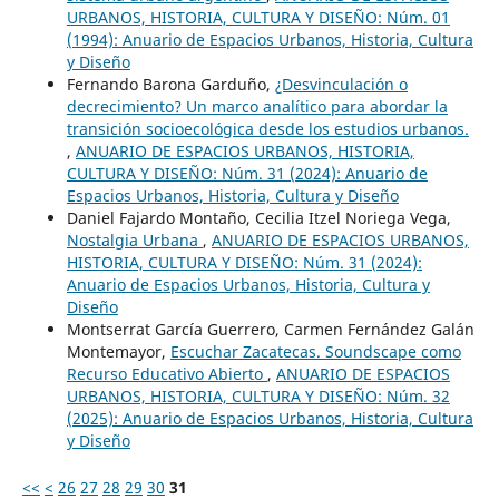
URBANOS, HISTORIA, CULTURA Y DISEÑO: Núm. 01
(1994): Anuario de Espacios Urbanos, Historia, Cultura
y Diseño
Fernando Barona Garduño,
¿Desvinculación o
decrecimiento? Un marco analítico para abordar la
transición socioecológica desde los estudios urbanos.
,
ANUARIO DE ESPACIOS URBANOS, HISTORIA,
CULTURA Y DISEÑO: Núm. 31 (2024): Anuario de
Espacios Urbanos, Historia, Cultura y Diseño
Daniel Fajardo Montaño, Cecilia Itzel Noriega Vega,
Nostalgia Urbana
,
ANUARIO DE ESPACIOS URBANOS,
HISTORIA, CULTURA Y DISEÑO: Núm. 31 (2024):
Anuario de Espacios Urbanos, Historia, Cultura y
Diseño
Montserrat García Guerrero, Carmen Fernández Galán
Montemayor,
Escuchar Zacatecas. Soundscape como
Recurso Educativo Abierto
,
ANUARIO DE ESPACIOS
URBANOS, HISTORIA, CULTURA Y DISEÑO: Núm. 32
(2025): Anuario de Espacios Urbanos, Historia, Cultura
y Diseño
<<
<
26
27
28
29
30
31