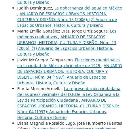
Cultura y Diseño
Judith Domínguez,
La gobernanza del agua en México
,
ANUARIO DE ESPACIOS URBANOS, HISTORIA,
CULTURA Y DISEÑO: Núm. 13 (2006): (2) Anuario de
Espacios Urbanos, Historia, Cultura y Diseño
María Emilia González Díaz, Jorge Ortiz Segura,
Los
métodos cualitativos
,
ANUARIO DE ESPACIOS
URBANOS, HISTORIA, CULTURA Y DISEÑO: Núm. 13
(2006): (1) Anuario de Espacios Urbanos, Historia,
Cultura y Diseño
Javier McGregor Campuzano,
Elecciones municipales
en la ciudad de México, diciembre de 1925
,
ANUARIO
DE ESPACIOS URBANOS, HISTORIA, CULTURA Y
DISEÑO: Núm. 04 (1997): Anuario de Espacios
Urbanos, Historia, Cultura y Diseño
Florita Moreno Armella,
La representación ciudadana
de las áreas vecinales del D.F.De la Ley Orgánica a la
Ley de Participación Ciudadana
,
ANUARIO DE
ESPACIOS URBANOS, HISTORIA, CULTURA Y DISEÑO:
Núm. 04 (1997): Anuario de Espacios Urbanos,
Historia, Cultura y Diseño
Diana Magnolia Rosaldo Lugo, José Humberto Fuentes
Gómez,
Turismo local, espacio costero y problemas