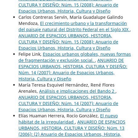
CULTURA Y DISEÑO: Núm. 15 (2008): Anuario de
Espacios Urbanos, Historia, Cultura y Diseño
Carlos Contreras Servín, María Guadalupe Galindo
Mendoza,
El crecimiento urbano y la transformación
del paisaje natural del Distrito Federal en el Siglo XIX
,
ANUARIO DE ESPACIOS URBANOS, HISTORIA,
CULTURA Y DISEÑO: Núm. 15 (2008): Anuario de
Espacios Urbanos, Historia, Cultura y Diseño
Felipe Link,
Espacios urbanos globales, nuevas formas
de fragmentación y exclusión social.
,
ANUARIO DE
ESPACIOS URBANOS, HISTORIA, CULTURA Y DISEÑO:
Núm. 14 (2007): Anuario de Espacios Urbanos,
Historia, Cultura y Diseño
María Teresa Esquivel Hernández, René Flores
Arenales,
Análisis e implicaciones del Bando 2
,
ANUARIO DE ESPACIOS URBANOS, HISTORIA,
CULTURA Y DISEÑO: Núm. 14 (2007): Anuario de
Espacios Urbanos, Historia, Cultura y Diseño
Elías Huaman Herrera, Rocío González,
El nuevo
hábitat de la irregularidad
,
ANUARIO DE ESPACIOS
URBANOS, HISTORIA, CULTURA Y DISEÑO: Núm. 13
(2006): (2) Anuario de Espacios Urbanos, Historia,