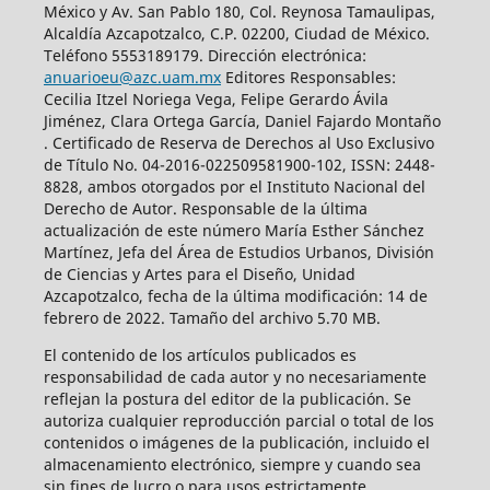
México y Av. San Pablo 180, Col. Reynosa Tamaulipas,
Alcaldía Azcapotzalco, C.P. 02200, Ciudad de México.
Teléfono 5553189179. Dirección electrónica:
anuarioeu@azc.uam.mx
Editores Responsables:
Cecilia Itzel Noriega Vega, Felipe Gerardo Ávila
Jiménez, Clara Ortega García, Daniel Fajardo Montaño
. Certificado de Reserva de Derechos al Uso Exclusivo
de Título No. 04-2016-022509581900-102, ISSN: 2448-
8828, ambos otorgados por el Instituto Nacional del
Derecho de Autor. Responsable de la última
actualización de este número María Esther Sánchez
Martínez, Jefa del Área de Estudios Urbanos, División
de Ciencias y Artes para el Diseño, Unidad
Azcapotzalco, fecha de la última modificación: 14 de
febrero de 2022. Tamaño del archivo 5.70 MB.
El contenido de los artículos publicados es
responsabilidad de cada autor y no necesariamente
reflejan la postura del editor de la publicación. Se
autoriza cualquier reproducción parcial o total de los
contenidos o imágenes de la publicación, incluido el
almacenamiento electrónico, siempre y cuando sea
sin fines de lucro o para usos estrictamente